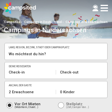
Campsited
Campings in Deutschland
Campings in Niedersachsen
Campings in Niedersachsen
LAND, REGION, BEZIRK, STADT ODER CAMPINGPLATZ
DEINE REISEDATEN
Check-in
Check-out
ANZAHL DER GÄSTE
2 Erwachsene
0 Kinder
Vor Ort Mieten
Stellplatz
Mobilheim, Chalet...
Zelt, Camper-Van...