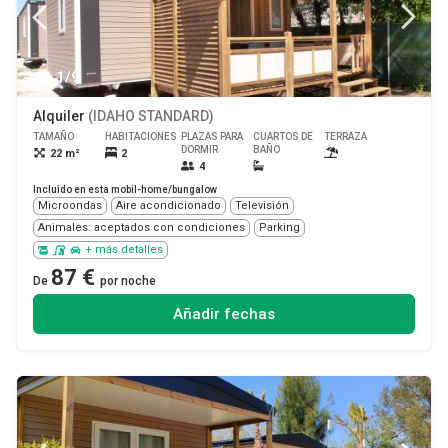
1/9
Alquiler
(IDAHO STANDARD)
TAMAÑO
HABITACIONES
PLAZAS PARA
CUARTOS DE
TERRAZA
MASCOTA
DORMIR
BAÑO
22 m²
2
Sí
4
Incluido en esta mobil-home/bungalow
Microondas
Aire acondicionado
Televisión
Animales: aceptados con condiciones
Parking
+ más detalles
87 €
De
por noche
Añadir fechas