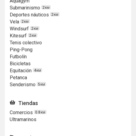
Aquagym
Submarinismo
2
KM
Deportes náuticos
2
KM
Vela
2
KM
Windsurf
2
KM
Kitesurf
2
KM
Tenis colectivo
Ping-Pong
Futbolín
Bicicletas
Equitación
4
KM
Petanca
Senderismo
5
KM
Tiendas
Comercios
0.8
KM
Ultramarinos