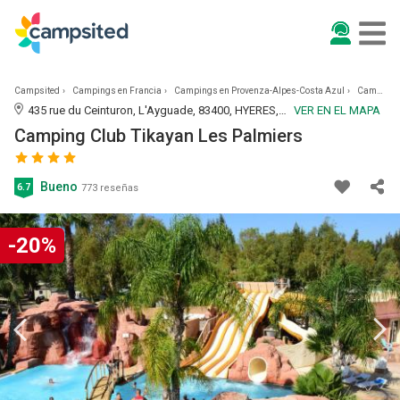
Campsited
Campings en Francia
Campings en Provenza-Alpes-Costa Azul
Camping Club Tikayan Les Palmiers
435 rue du Ceinturon, L'Ayguade, 83400, HYERES, Francia | 3.6KM DE HYERES
VER EN EL MAPA
Camping Club Tikayan Les Palmiers
Bueno
6.7
773 reseñas
-20%