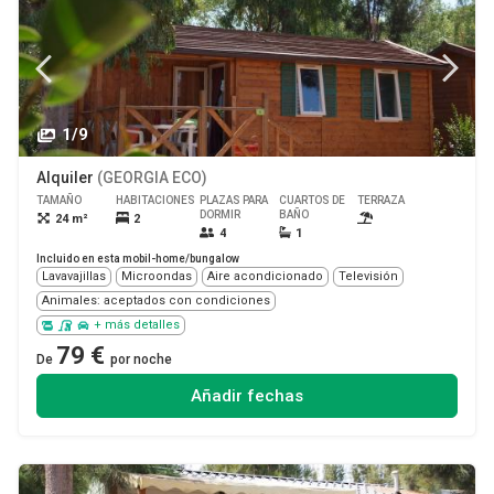
1/9
Alquiler
(GEORGIA ECO)
TAMAÑO
HABITACIONES
PLAZAS PARA
CUARTOS DE
TERRAZA
MASCOTA
DORMIR
BAÑO
24 m²
2
Sí
4
1
Incluido en esta mobil-home/bungalow
Lavavajillas
Microondas
Aire acondicionado
Televisión
Animales: aceptados con condiciones
+ más detalles
79 €
De
por noche
Añadir fechas