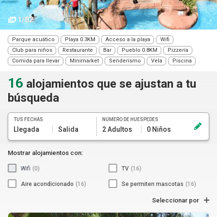
1/82
Parque acuático
Playa 0.3KM
Acceso a la playa
Wifi
Club para niños
Restaurante
Bar
Pueblo 0.8KM
Pizzería
Comida para llevar
Minimarket
Senderismo
Vela
Piscina
16
alojamientos que se ajustan a tu
búsqueda
TUS FECHAS
NÚMERO DE HUÉSPEDES
Llegada
Salida
2 Adultos
0 Niños
Mostrar alojamientos con:
Wifi
(0)
TV
(16)
Aire acondicionado
(16)
Se permiten mascotas
(16)
Seleccionar por