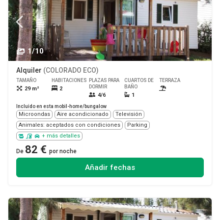
1/10
Alquiler
(COLORADO ECO)
TAMAÑO
HABITACIONES
PLAZAS PARA
CUARTOS DE
TERRAZA
MASCOTA
DORMIR
BAÑO
29 m²
2
Sí
4/6
1
Incluido en esta mobil-home/bungalow
Microondas
Aire acondicionado
Televisión
Animales: aceptados con condiciones
Parking
+ más detalles
82 €
De
por noche
Añadir fechas