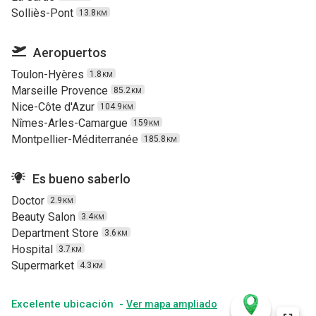
Solliès-Pont
13.8
KM
Aeropuertos
Toulon-Hyères
1.8
KM
Marseille Provence
85.2
KM
Nice-Côte d'Azur
104.9
KM
Nîmes-Arles-Camargue
159
KM
Montpellier-Méditerranée
185.8
KM
Es bueno saberlo
Doctor
2.9
KM
Beauty Salon
3.4
KM
Department Store
3.6
KM
Hospital
3.7
KM
Supermarket
4.3
KM
Excelente ubicación -
Ver mapa ampliado