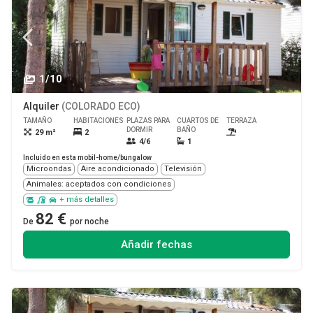
1/10
Alquiler
(COLORADO ECO)
TAMAÑO
HABITACIONES
PLAZAS PARA
CUARTOS DE
TERRAZA
MASCOTA
DORMIR
BAÑO
29 m²
2
Sí
4/6
1
Incluido en esta mobil-home/bungalow
Microondas
Aire acondicionado
Televisión
Animales: aceptados con condiciones
+ más detalles
82 €
De
por noche
Añadir fechas