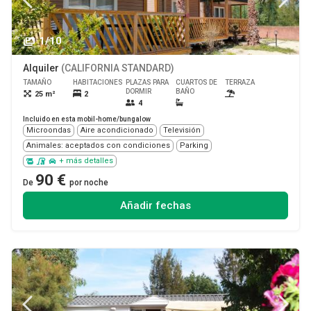
1/10
Alquiler
(CALIFORNIA STANDARD)
TAMAÑO
HABITACIONES
PLAZAS PARA
CUARTOS DE
TERRAZA
MASCOTA
DORMIR
BAÑO
25 m²
2
Sí
4
Incluido en esta mobil-home/bungalow
Microondas
Aire acondicionado
Televisión
Animales: aceptados con condiciones
Parking
+ más detalles
90 €
De
por noche
Añadir fechas