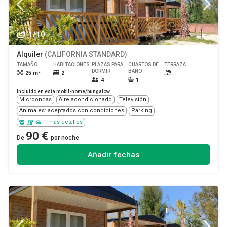
1/10
Alquiler
(CALIFORNIA STANDARD)
TAMAÑO
HABITACIONES
PLAZAS PARA
CUARTOS DE
TERRAZA
MASCOTA
DORMIR
BAÑO
25 m²
2
Sí
4
1
Incluido en esta mobil-home/bungalow
Microondas
Aire acondicionado
Televisión
Animales: aceptados con condiciones
Parking
+ más detalles
90 €
De
por noche
Añadir fechas