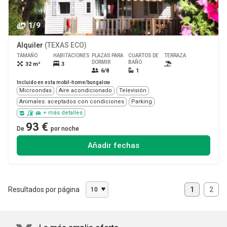
1/9
Alquiler
(TEXAS ECO)
TAMAÑO
HABITACIONES
PLAZAS PARA
CUARTOS DE
TERRAZA
MASCOTA
DORMIR
BAÑO
32 m²
3
Sí
6/8
1
Incluido en esta mobil-home/bungalow
Microondas
Aire acondicionado
Televisión
Animales: aceptados con condiciones
Parking
+ más detalles
93 €
De
por noche
Añadir fechas
Resultados por página
1
2
10