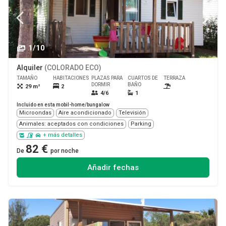
1/10
Alquiler
(COLORADO ECO)
TAMAÑO
HABITACIONES
PLAZAS PARA
CUARTOS DE
TERRAZA
MASCOTA
DORMIR
BAÑO
29 m²
2
Sí
4/6
1
Incluido en esta mobil-home/bungalow
Microondas
Aire acondicionado
Televisión
Animales: aceptados con condiciones
Parking
+ más detalles
82 €
De
por noche
Añadir fechas