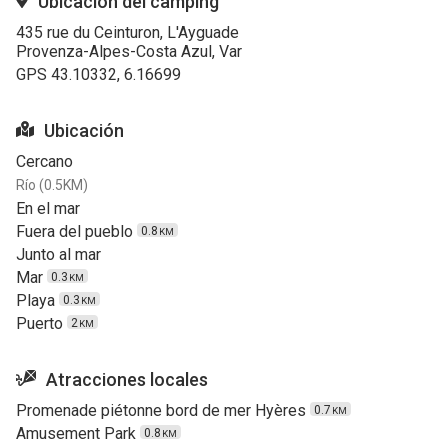
Ubicación del camping
435 rue du Ceinturon, L'Ayguade
Provenza-Alpes-Costa Azul, Var
GPS 43.10332, 6.16699
Ubicación
Cercano
Río (0.5KM)
En el mar
Fuera del pueblo
0.8
KM
Junto al mar
Mar
0.3
KM
Playa
0.3
KM
Puerto
2
KM
Atracciones locales
Promenade piétonne bord de mer Hyères
0.7
KM
Amusement Park
0.8
KM