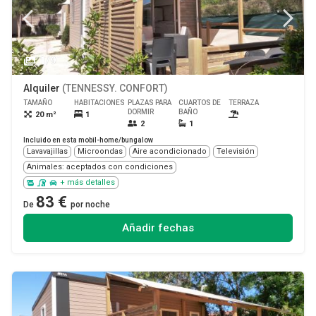
1/9
Alquiler
(TENNESSY. CONFORT)
TAMAÑO
HABITACIONES
PLAZAS PARA
CUARTOS DE
TERRAZA
MASCOTA
DORMIR
BAÑO
20 m²
1
Sí
2
1
Incluido en esta mobil-home/bungalow
Lavavajillas
Microondas
Aire acondicionado
Televisión
Animales: aceptados con condiciones
+ más detalles
83 €
De
por noche
Añadir fechas