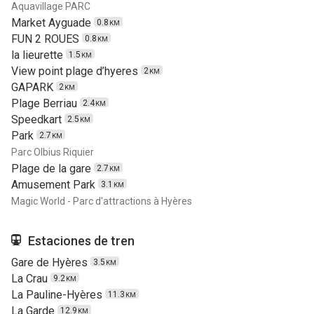
Aquavillage PARC
Market Ayguade
0.8
KM
FUN 2 ROUES
0.8
KM
la lieurette
1.5
KM
View point plage d’hyeres
2
KM
GAPARK
2
KM
Plage Berriau
2.4
KM
Speedkart
2.5
KM
Park
2.7
KM
Parc Olbius Riquier
Plage de la gare
2.7
KM
Amusement Park
3.1
KM
Magic World - Parc d'attractions à Hyères
Estaciones de tren
Gare de Hyères
3.5
KM
La Crau
9.2
KM
La Pauline-Hyères
11.3
KM
La Garde
12.9
KM