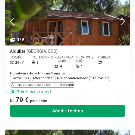
1/9
Alquiler
(GEORGIA. ECO)
TAMAÑO
HABITACIONES
PLAZAS PARA
CUARTOS DE
TERRAZA
MASCOTA
DORMIR
BAÑO
24 m²
2
Sí
4
1
Incluido en esta mobil-home/bungalow
Lavavajillas
Microondas
Aire acondicionado
Televisión
Animales: aceptados con condiciones
+ más detalles
79 €
De
por noche
Añadir fechas