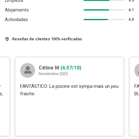
Limpieza
6.3
Alojamiento
6.1
Actividades
6.0
Reseñas de clientes 100% verificadas
Céline M
(6.57/10)
Noviembre 2022
r
FANTÁSTICO: La piscine est sympa mais un peu
F
s,
fraiche.
B