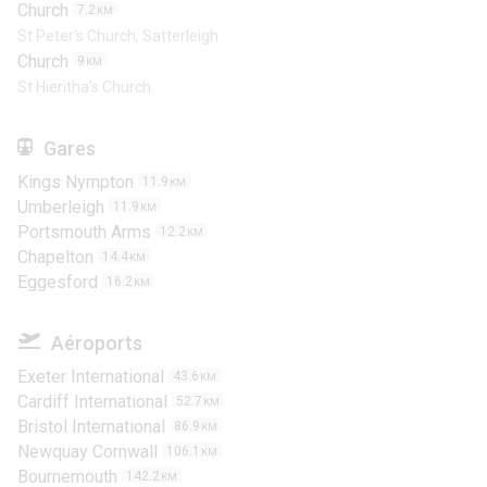
Church
7.2
KM
St Peter's Church, Satterleigh
Church
9
KM
St Hieritha's Church
Gares
Kings Nympton
11.9
KM
Umberleigh
11.9
KM
Portsmouth Arms
12.2
KM
Chapelton
14.4
KM
Eggesford
16.2
KM
Aéroports
Exeter International
43.6
KM
Cardiff International
52.7
KM
Bristol International
86.9
KM
Newquay Cornwall
106.1
KM
Bournemouth
142.2
KM