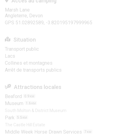
Accés au camping
Marsh Lane
Angleterre, Devon
GPS 51.02892589, -3.820195197999965
Situation
Transport public
Lacs
Collines et montagnes
Arrêt de transports publics
Attractions locales
Beaford
0.9
KM
Museum
1.6
KM
South Molton & District Museum
Park
5.5
KM
The Castle Hill Estate
Middle Week Horse Drawn Services
7
KM