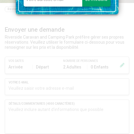
Restaurant
Bar
Epicerie
Randonnée
Piscine
Envoyer une demande
Riverside Caravan and Camping Park préfère gérer ses propres
réservations. Veuillez utiliser le formulaire ci-dessous pour vous
renseigner sur les prix et la disponibilité.
VOS DATES
NOMBRE DE PERSONNES
Arrivée
Départ
2 Adultes
0 Enfants