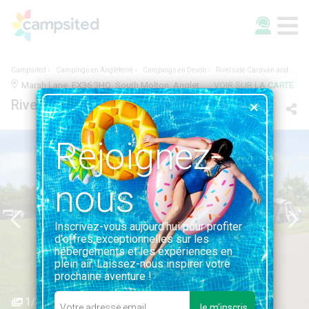
Campsited
Campings en Angleterre
Campings en Devon
Riverside Caravan and Camping Park
Marsh Lane, EX36 3HQ, South Molton, Angleterre | 1.6KM DE SOUTH MOLTON
VOIR SUR LA CARTE
Riverside Caravan and Camping Park
Rejoignez-
nous
Inscrivez-vous aujourd'hui pour profiter
d'offres exceptionnelles sur les
hébergements et les expériences en
plein air. Laissez-nous inspirer votre
prochaine aventure !
1/3
Je m'inscris