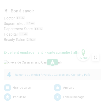
Bon à savoir
Doctor
1.5
KM
Supermarket
1.6
KM
Department Store
1.6
KM
Hospital
1.8
KM
Beauty Salon
2.8
KM
Excellent emplacement -
carte agrandie à afficher
3D map
.
4
Raisons de choisir Riverside Caravan and Camping Park
Grande valeur
Amicale
Populaire
Faire le ménage