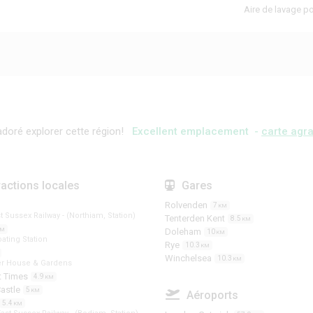
Aire de lavage po
doré explorer cette région!
Excellent emplacement -
carte agra
ractions locales
Gares
Rolvenden
7
KM
t Sussex Railway - (Northiam, Station)
Tenterden Kent
8.5
KM
KM
Doleham
10
KM
ating Station
Rye
10.3
KM
Winchelsea
10.3
KM
ter House & Gardens
t Times
4.9
KM
astle
5
KM
Aéroports
5.4
KM