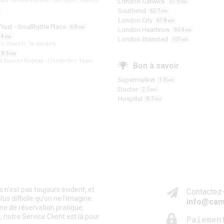
ast Sussex Railway - (Bodiam, Station)
London Gatwick
57.9
KM
Southend
62.7
KM
London City
67.8
KM
Trust - Smallhythe Place
6.8
KM
London Heathrow
90.4
KM
.4
KM
London Stansted
101
KM
d's Church, Tenterden
8.5
KM
t Sussex Railway - (Tenterden Town,
Bon à savoir
Supermarket
1.5
KM
Doctor
2.1
KM
Hospital
8.7
KM
n’est pas toujours évident, et
Contactez-
s difficile qu’on ne l’imagine.
info@cam
me de réservation pratique,
 notre Service Client est là pour
Paiemen