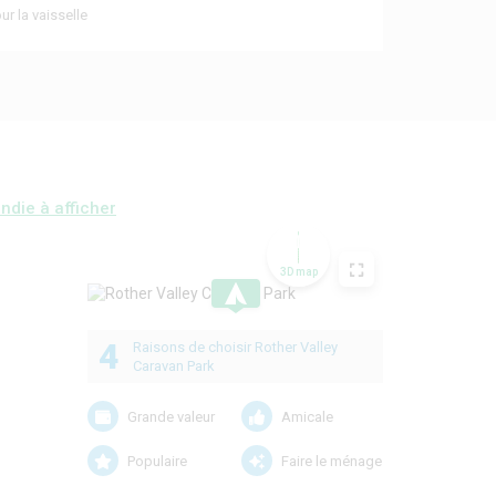
ur la vaisselle
ndie à afficher
3D map
.
4
Raisons de choisir Rother Valley
Caravan Park
Grande valeur
Amicale
Populaire
Faire le ménage