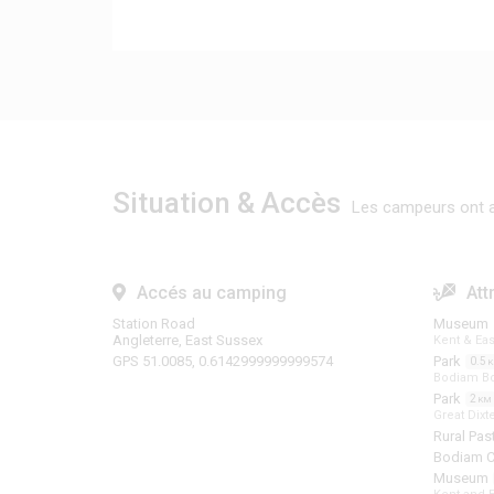
Situation & Accès
Les campeurs ont a
Accés au camping
Att
Station Road
Museum
Angleterre, East Sussex
Kent & Eas
GPS 51.0085, 0.6142999999999574
Park
0.5
Bodiam Bo
Park
2
KM
Great Dix
Rural Pas
Bodiam C
Museum