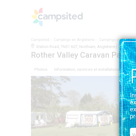
Campsited
Campings en Angleterre
Campings en East Su
Station Road, TN31 6QT, Northiam, Angleterre | 1.9KM 
Rother Valley Caravan Park
Photos
Information, services et installations
Situa
In
ex
ex
pr