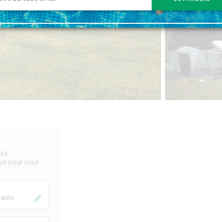
res
sous pour vous
fants