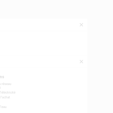
ons
 réseau
t
éléctricité
l'achat
c
l'eau