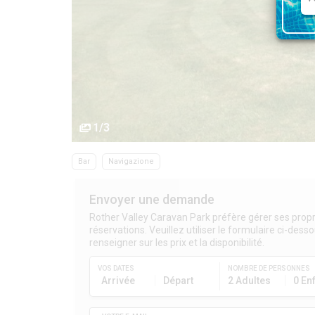
1/3
Bar
Navigazione
Envoyer une demande
Rother Valley Caravan Park préfère gérer ses prop
réservations. Veuillez utiliser le formulaire ci-des
renseigner sur les prix et la disponibilité.
VOS DATES
NOMBRE DE PERSONNES
Arrivée
Départ
2 Adultes
0 En