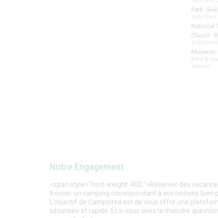
Kent and E
Park
6
KM
Hole Park
National 
Church
8
St Mildre
Museum
Kent & Eas
Station)
Notre Engagement
<span style="font-weight: 400;">Réserver des vacances 
trouver un camping correspondant à vos besoins bien plu
L’objectif de Campsited est de vous offrir une platefor
sécurisée et rapide. Et si vous avez la moindre question,