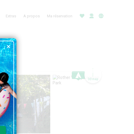
Extras
A propos
Ma réservation
3D map