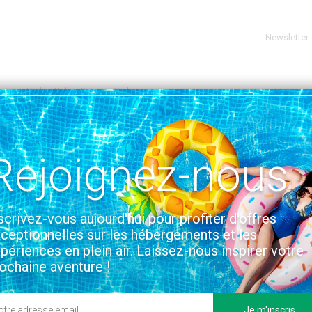
Newsletter
ssex
Rother Valley Caravan Park
DE NORTHIAM
VOIR SUR LA CARTE
Rejoignez-nous
tion & Accès
scrivez-vous aujourd'hui pour profiter d'offres
ceptionnelles sur les hébergements et les
périences en plein air. Laissez-nous inspirer votre
ochaine aventure !
Je m'inscris