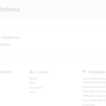
llations
 conditions
ervation
enfants
Loisirs
Installati
Pêche
Raccordement au
d'assainissemen
Golf
Raccordement à l'
Équitation
Gaz disponible à 
Voile
Téléphone publi
Raccordement à 
Douches