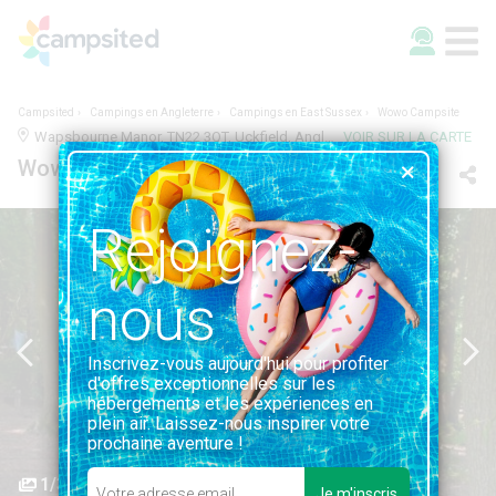
Campsited
Campings en Angleterre
Campings en East Sussex
Wowo Campsite
Wapsbourne Manor, TN22 3QT, Uckfield, Angleterre | 7.8KM DE UCKFIELD
VOIR SUR LA CARTE
Wowo Campsite
Rejoignez-
nous
Inscrivez-vous aujourd'hui pour profiter
d'offres exceptionnelles sur les
hébergements et les expériences en
plein air. Laissez-nous inspirer votre
prochaine aventure !
1/3
Je m'inscris