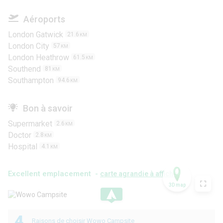
Aéroports
London Gatwick
21.6
KM
London City
57
KM
London Heathrow
61.5
KM
Southend
81
KM
Southampton
94.6
KM
Bon à savoir
Supermarket
2.6
KM
Doctor
2.8
KM
Hospital
4.1
KM
Excellent emplacement -
carte agrandie à afficher
3D map
.
4
Raisons de choisir Wowo Campsite