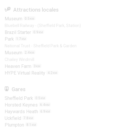
Attractions locales
Museum
0.5
KM
Bluebell Railway - (Sheffield Park, Station)
Brazil Starter
0.9
KM
Park
1.7
KM
National Trust - Sheffield Park & Garden
Museum
2.4
KM
Chailey Windmill
Heaven Farm
3
KM
HYPE Virtual Reality
4.2
KM
Gares
Sheffield Park
0.5
KM
Horsted Keynes
6.4
KM
Haywards Heath
6.9
KM
Uckfield
7.8
KM
Plumpton
8.1
KM