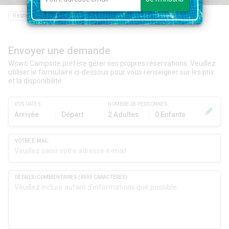
Restaurant
Bar
Epicerie
Piscine
Envoyer une demande
Wowo Campsite préfère gérer ses propres réservations. Veuillez
utiliser le formulaire ci-dessous pour vous renseigner sur les prix
et la disponibilité.
VOS DATES
NOMBRE DE PERSONNES
Arrivée
Départ
2 Adultes
0 Enfants