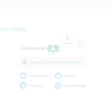
ndie à afficher
3D map
.
4
Raisons de choisir Red Bank Farm
Grande valeur
Amicale
Populaire
Faire le ménage