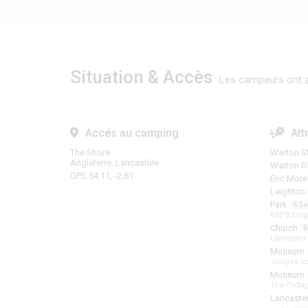
Situation & Accès
Les campeurs ont a
Accés au camping
Att
The Shore
Warton S
Angleterre, Lancashire
Warton O
GPS 54.11, -2.81
Eric Mor
Leighton 
Park
6.5
RSPB Lei
Church
6
Lancaster 
Museum
Judges L
Museum
The Cott
Lancaster