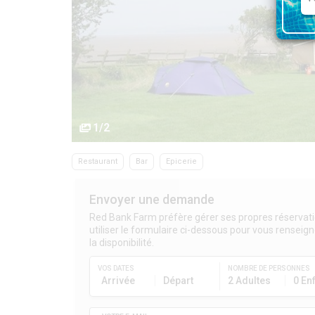
1/2
Restaurant
Bar
Epicerie
Envoyer une demande
Red Bank Farm préfère gérer ses propres réservati
utiliser le formulaire ci-dessous pour vous renseigne
la disponibilité.
VOS DATES
NOMBRE DE PERSONNES
Arrivée
Départ
2 Adultes
0 En