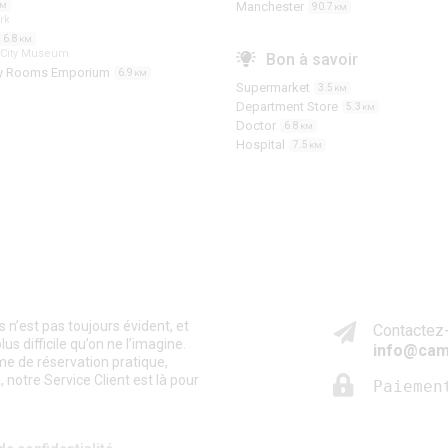
Manchester
KM
90.7
KM
rk
6.8
KM
 City Museum
Bon à savoir
y Rooms Emporium
6.9
KM
Supermarket
3.5
KM
Department Store
5.3
KM
Doctor
6.8
KM
Hospital
7.5
KM
n’est pas toujours évident, et
Contactez-
s difficile qu’on ne l’imagine.
info@cam
me de réservation pratique,
 notre Service Client est là pour
Paiemen