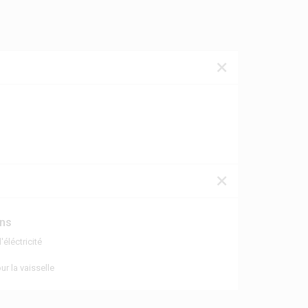
ons
éléctricité
ur la vaisselle