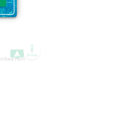
3D map