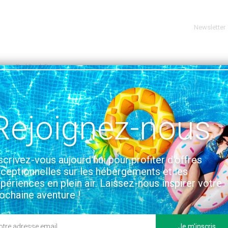
Newsletter
ire
Red Bank Farm
ARNFORTH
VOIR SUR LA CARTE
Rejoignez-nous
tion & Accès
scrivez-vous aujourd'hui pour profiter d'offres
ceptionnelles sur les hébergements et les
périences en plein air. Laissez-nous inspirer votre
ochaine aventure !
Je m'inscris