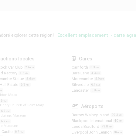
doré explorer cette région!
Excellent emplacement -
carte agra
ractions locales
Gares
tock Car Club
Carnforth
2.6
3.3
KM
KM
ld Rectory
Bare Lane
4.6
4.3
KM
KM
ecambe Statue
Morecambe
5.6
5.9
KM
KM
Hall Estate
Silverdale
6.3
6.7
KM
KM
Lancaster
6.8
KM
KM
ghton Moss
.6
KM
Priory Church of Saint Mary
Aéroports
6.7
KM
Barrow Walney Island
29.3
odgings Museum
KM
Blackpool International
40
6.7
KM
KM
age Museum
Leeds Bradford
79.8
KM
 Castle
6.7
Liverpool John Lennon
KM
86
KM