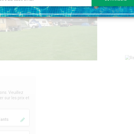
ons. Veuillez
r sur les prix et
fants