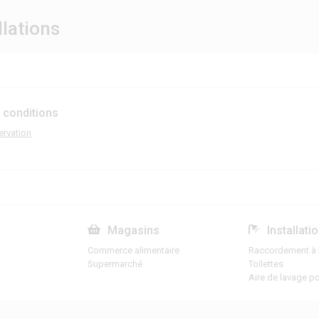
llations
 conditions
ervation
Magasins
Installati
Commerce alimentaire
Raccordement à l'
Supermarché
Toilettes
Aire de lavage po