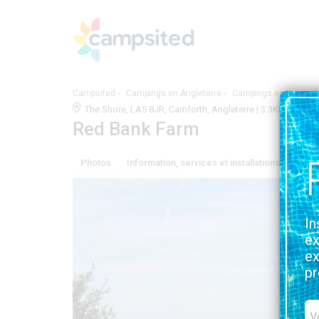
Campsited
Campings en Angleterre
Campings en Lancash
The Shore, LA5 8JR, Carnforth, Angleterre | 3.3KM DE C
Red Bank Farm
Photos
Information, services et installations
Situa
In
ex
ex
pr