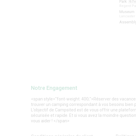
Park
6.7
Regent Pa
Museum
Lancaster
Assembl
Notre Engagement
<span style="font-weight: 400;">Réserver des vacances 
trouver un camping correspondant à vos besoins bien plu
L’objectif de Campsited est de vous offrir une platefor
sécurisée et rapide. Et si vous avez la moindre question,
vous aider ! </span>