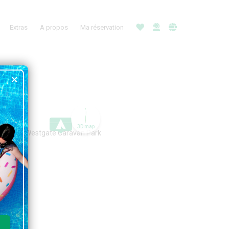
Extras
A propos
Ma réservation
3D map