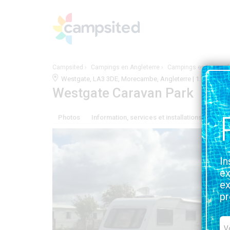
Campsited
Campings en Angleterre
Campings en Lancash
Westgate, LA3 3DE, Morecambe, Angleterre | 1.7KM D
Westgate Caravan Park
Photos
Information, services et installations
Situa
In
ex
ex
pr