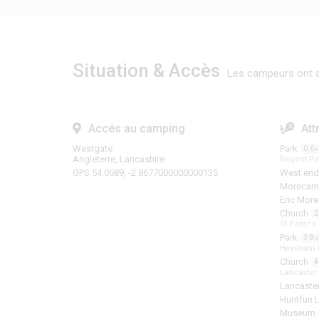
Situation & Accès
Les campeurs ont a
Accés au camping
Att
Westgate
Park
0.6
Angleterre, Lancashire
Regent Pa
GPS 54.0589, -2.8677000000000135
West end
Morecamb
Eric Mor
Church
2
St Peter's
Park
3.8
Heysham N
Church
4
Lancaster 
Lancaster
Huntfun 
Museum