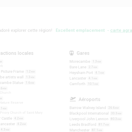
doré explorer cette région!
Excellent emplacement -
carte agra
ractions locales
Gares
Morecambe
1.3
KM
KM
rk
Bare Lane
2.7
KM
 Picture Frame
1.2
KM
Heysham Port
4.1
KM
e artists wall
1.3
KM
Lancaster
4.1
KM
ecambe Statue
1.6
KM
Carnforth
10.1
KM
.6
KM
 Church
Aéroports
KM
ature Reserve
Barrow Walney Island
26.6
.1
KM
KM
Priory Church of Saint Mary
Blackpool International
33.3
KM
 Castle
4.2
Liverpool John Lennon
KM
80.3
KM
Lancaster
4.2
Leeds Bradford
KM
81.7
KM
4.3
Manchester
KM
87.1
KM