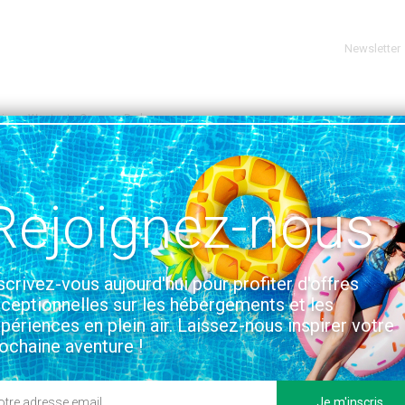
Newsletter
ire
Westgate Caravan Park
E MORECAMBE
VOIR SUR LA CARTE
Rejoignez-nous
tion & Accès
scrivez-vous aujourd'hui pour profiter d'offres
ceptionnelles sur les hébergements et les
périences en plein air. Laissez-nous inspirer votre
ochaine aventure !
Je m'inscris