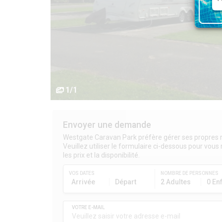
1/1
Envoyer une demande
Westgate Caravan Park préfère gérer ses propres r
Veuillez utiliser le formulaire ci-dessous pour vous
les prix et la disponibilité.
VOS DATES
NOMBRE DE PERSONNES
Arrivée
Départ
2 Adultes
0 En