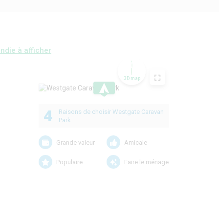
ndie à afficher
3D map
.
4
Raisons de choisir Westgate Caravan
Park
Grande valeur
Amicale
Populaire
Faire le ménage