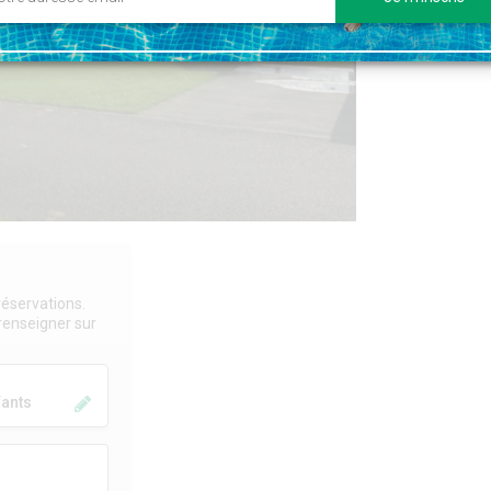
éservations.
 renseigner sur
fants