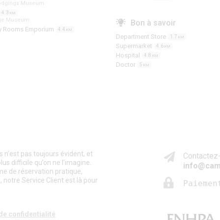
odgings Museum
4.3
KM
age Museum
Bon à savoir
y Rooms Emporium
4.4
KM
Department Store
1.7
KM
Supermarket
4.6
KM
Hospital
4.8
KM
Doctor
5
KM
n’est pas toujours évident, et
Contactez-
s difficile qu’on ne l’imagine.
info@cam
me de réservation pratique,
 notre Service Client est là pour
Paiemen
de confidentialité