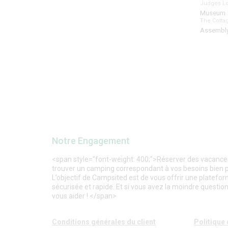
Judges L
Museum
The Cott
Assembl
Notre Engagement
<span style="font-weight: 400;">Réserver des vacances 
trouver un camping correspondant à vos besoins bien plu
L’objectif de Campsited est de vous offrir une platefor
sécurisée et rapide. Et si vous avez la moindre question,
vous aider ! </span>
Conditions générales du client
Politique 