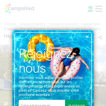
Campsited
Campings en Angleterre
Campings en Lincolnshire
Hagbeach Manor Caravan Park
Millgate, PE12 6RT, Spalding, Angleterre | LINCOLNSHIRE
VOIR SUR LA CARTE
Hagbeach Manor Caravan Park
Rejoignez-
nous
Inscrivez-vous aujourd'hui pour profiter
d'offres exceptionnelles sur les
hébergements et les expériences en
plein air. Laissez-nous inspirer votre
prochaine aventure !
1/3
Je m'inscris