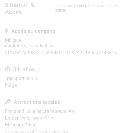
Situation &
Les campeurs ont adoré explorer cette
région!
Accès
Accés au camping
Millgate
Angleterre, Lincolnshire
GPS 52.789034377995435, -0.037422180507746816
Situation
Transport public
Plage
Attractions locales
Fishpond Lane nature reserve
4
KM
Braden water park
5.6
KM
Museum
7.3
KM
Gordon Boswell Romany Museum