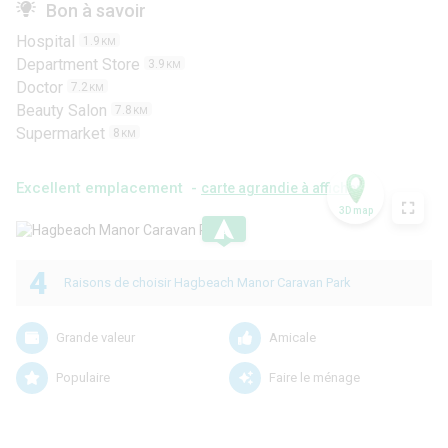
Bon à savoir
Hospital
1.9
KM
Department Store
3.9
KM
Doctor
7.2
KM
Beauty Salon
7.8
KM
Supermarket
8
KM
Excellent emplacement -
carte agrandie à afficher
3D map
.
4
Raisons de choisir Hagbeach Manor Caravan Park
Grande valeur
Amicale
Populaire
Faire le ménage