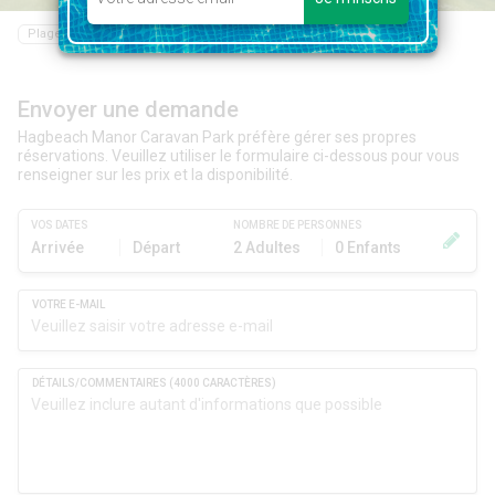
Plage
Restaurant
Bar
Epicerie
Piscine
Envoyer une demande
Hagbeach Manor Caravan Park préfère gérer ses propres
réservations. Veuillez utiliser le formulaire ci-dessous pour vous
renseigner sur les prix et la disponibilité.
VOS DATES
NOMBRE DE PERSONNES
Arrivée
Départ
2 Adultes
0 Enfants