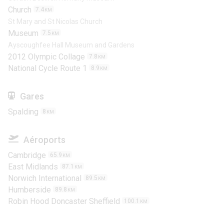
Church
7.4
KM
St Mary and St Nicolas Church
Museum
7.5
KM
Ayscoughfee Hall Museum and Gardens
2012 Olympic Collage
7.8
KM
National Cycle Route 1
8.9
KM
Gares
Spalding
8
KM
Aéroports
Cambridge
65.9
KM
East Midlands
87.1
KM
Norwich International
89.5
KM
Humberside
89.8
KM
Robin Hood Doncaster Sheffield
100.1
KM