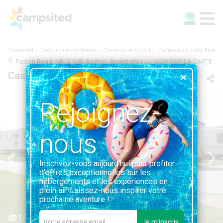
Campsited
Campings en Angleterre
Campings en Norfolk
Castaways Holiday Park
Paston Road, NR12 0JB, Bacton, Angleterre | 0.8KM DE BACTON
VOIR SUR LA CARTE
Castaways Holiday Park
Rejoignez-
nous
Inscrivez-vous aujourd'hui pour profiter
d'offres exceptionnelles sur les
hébergements et les expériences en
plein air. Laissez-nous inspirer votre
prochaine aventure !
1/3
Je m'inscris