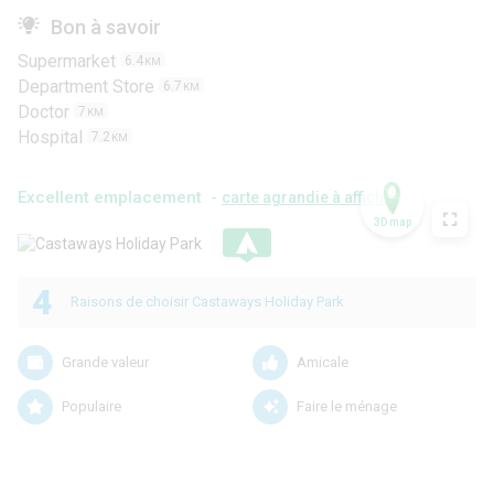
Bon à savoir
Supermarket
6.4
KM
Department Store
6.7
KM
Doctor
7
KM
Hospital
7.2
KM
Excellent emplacement -
carte agrandie à afficher
3D map
.
4
Raisons de choisir Castaways Holiday Park
Grande valeur
Amicale
Populaire
Faire le ménage