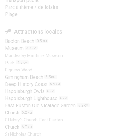
Transport public
Parc à thème / de loisirs
Plage
Attractions locales
Bacton Beach
0.5
KM
Museum
3.3
KM
Mundesley Maritime Museum
Park
4.5
KM
Pigneys Wood
Gimingham Beach
5.5
KM
Deep History Coast
5.9
KM
Happisburgh Owls
6
KM
Happisburgh Lighthouse
6
KM
East Ruston Old Vicarage Garden
6.2
KM
Church
6.2
KM
St Mary's Church, East Ruston
Church
6.7
KM
St Nicholas Church