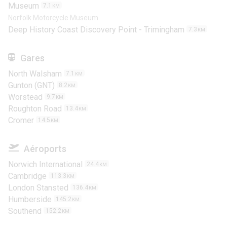
Museum
7.1
KM
Norfolk Motorcycle Museum
Deep History Coast Discovery Point - Trimingham
7.3
KM
Gares
North Walsham
7.1
KM
Gunton (GNT)
8.2
KM
Worstead
9.7
KM
Roughton Road
13.4
KM
Cromer
14.5
KM
Aéroports
Norwich International
24.4
KM
Cambridge
113.3
KM
London Stansted
136.4
KM
Humberside
145.2
KM
Southend
152.2
KM