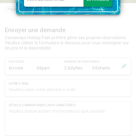
Plage
Restaurant
Bar
Epicerie
Navigazione
Piscine
Envoyer une demande
Castaways Holiday Park préfère gérer ses propres réservations.
Veuillez utiliser le formulaire ci-dessous pour vous renseigner sur
les prix et la disponibilité.
VOS DATES
NOMBRE DE PERSONNES
Arrivée
Départ
2 Adultes
0 Enfants