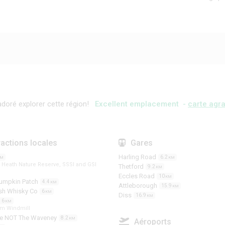
doré explorer cette région!
Excellent emplacement -
carte agra
ractions locales
Gares
Harling Road
6.2
KM
KM
l Heath Nature Reserve, SSSI and GSI
Thetford
9.2
KM
Eccles Road
10
KM
Pumpkin Patch
4.4
KM
Attleborough
15.9
KM
ish Whisky Co
6
KM
Diss
16.9
KM
6
KM
m Windmill
use NOT The Waveney
8.2
KM
Aéroports