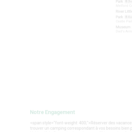
Park
8.3
Melford 
River Litt
Park
8.4
Castle Par
Museum
Dad's Ar
Notre Engagement
<span style="font-weight: 400;">Réserver des vacances 
trouver un camping correspondant à vos besoins bien plu