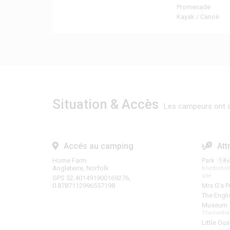
Promenade
Kayak / Canoë
Situation & Accès
Les campeurs ont a
Accés au camping
Att
Home Farm
Park
1.4
Angleterre, Norfolk
Knettishal
site
GPS 52.401491900169276,
0.8787112996557198
Mrs G’s 
The Engl
Museum
Thelnetha
Little O