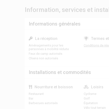
Information, services et insta
Informations générales
La réception
Termes et
Aménagements pour les
Conditions de rés
personnes à mobilité réduite
Feux de camp autorisés
Chiens non autorisés
Installations et commodités
Nourriture et boisson
Loisirs
Restaurant
Cyclisme
Bar
Golf
Barbecues autorisés
Équitation
Vélo tout terrain