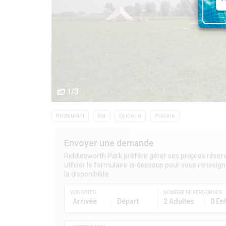
1/3
Restaurant
Bar
Epicerie
Piscine
Envoyer une demande
Riddlesworth Park préfère gérer ses propres réserv
utiliser le formulaire ci-dessous pour vous renseigne
la disponibilité.
VOS DATES
NOMBRE DE PERSONNES
Arrivée
Départ
2 Adultes
0 En