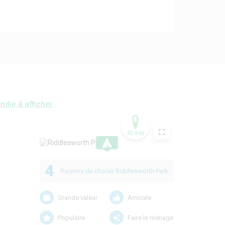
ndie à afficher
3D map
.
4
Raisons de choisir Riddlesworth Park
Grande valeur
Amicale
Populaire
Faire le ménage