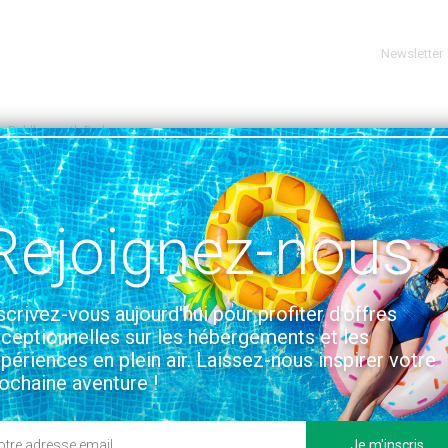
Newsletter
Riddlesworth Park
SUR LA CARTE
Rejoignez-nous
tion & Accès
scrivez-vous aujourd'hui pour profiter d'offres
ceptionnelles sur les hébergements et les
périences en plein air. Laissez-nous inspirer votre
ochaine aventure !
Je m'inscris