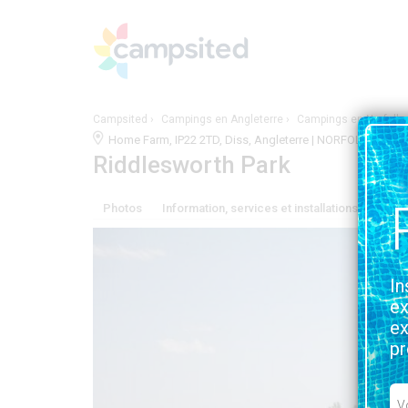
Campsited
Campings en Angleterre
Campings en Norfolk
Home Farm, IP22 2TD, Diss, Angleterre | NORFOLK
VOIR 
Riddlesworth Park
Photos
Information, services et installations
Situa
In
ex
ex
pr