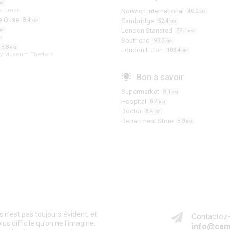
KM
Common
Norwich International
40.2
KM
le Ouse
8.4
Cambridge
KM
52.4
KM
London Stansted
KM
72.1
KM
k
Southend
93.3
KM
8.8
KM
London Luton
103.4
KM
my Museum Thetford
Bon à savoir
Supermarket
8.1
KM
Hospital
8.4
KM
Doctor
8.4
KM
Department Store
8.9
KM
n’est pas toujours évident, et
Contactez-
s difficile qu’on ne l’imagine.
info@cam