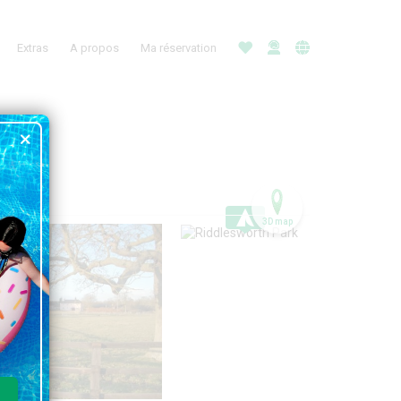
Extras
A propos
Ma réservation
3D map