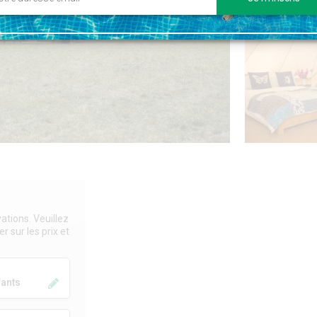
ations. Veuillez
r sur les prix et
fants