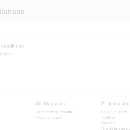
llations
 conditions
ervation
Magasins
Installati
Commerce alimentaire
Packs de glace
Produits locaux
Toilettes
Douches
Aire de lavage po