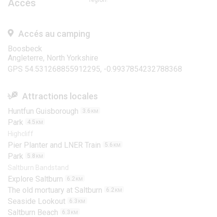
région!
Accès
Accés au camping
Boosbeck
Angleterre, North Yorkshire
GPS 54.531268855912295, -0.9937854232788368
Attractions locales
Huntfun Guisborough
3.6
KM
Park
4.5
KM
Highcliff
Pier Planter and LNER Train
5.6
KM
Park
5.8
KM
Saltburn Bandstand
Explore Saltburn
6.2
KM
The old mortuary at Saltburn
6.2
KM
Seaside Lookout
6.3
KM
Saltburn Beach
6.3
KM