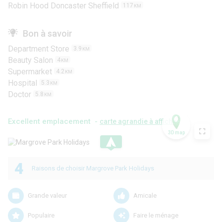
Robin Hood Doncaster Sheffield
117
KM
Bon à savoir
Department Store
3.9
KM
Beauty Salon
4
KM
Supermarket
4.2
KM
Hospital
5.3
KM
Doctor
5.8
KM
Excellent emplacement -
carte agrandie à afficher
3D map
.
4
Raisons de choisir Margrove Park Holidays
Grande valeur
Amicale
Populaire
Faire le ménage