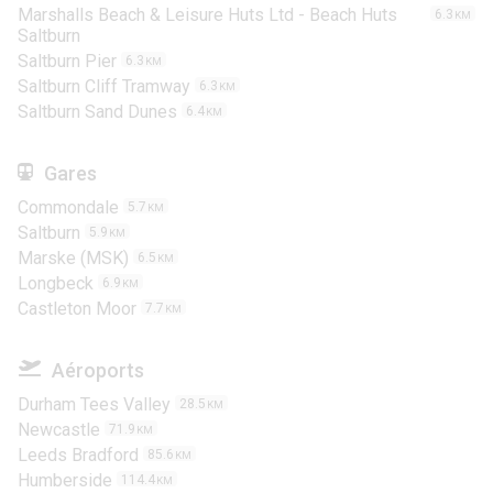
Marshalls Beach & Leisure Huts Ltd - Beach Huts
6.3
KM
Saltburn
Saltburn Pier
6.3
KM
Saltburn Cliff Tramway
6.3
KM
Saltburn Sand Dunes
6.4
KM
Gares
Commondale
5.7
KM
Saltburn
5.9
KM
Marske (MSK)
6.5
KM
Longbeck
6.9
KM
Castleton Moor
7.7
KM
Aéroports
Durham Tees Valley
28.5
KM
Newcastle
71.9
KM
Leeds Bradford
85.6
KM
Humberside
114.4
KM