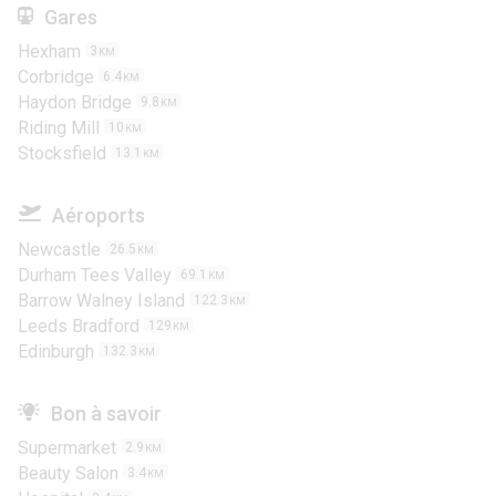
Gares
Hexham
3
KM
Corbridge
6.4
KM
Haydon Bridge
9.8
KM
Riding Mill
10
KM
Stocksfield
13.1
KM
Aéroports
Newcastle
26.5
KM
Durham Tees Valley
69.1
KM
Barrow Walney Island
122.3
KM
Leeds Bradford
129
KM
Edinburgh
132.3
KM
Bon à savoir
Supermarket
2.9
KM
Beauty Salon
3.4
KM