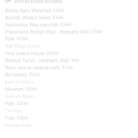
Attractions locales
Birkey Burn, Waterfall
1.5
KM
Acomb, Waters Meet
2.3
KM
Sandstone Way monolith
2.5
KM
Planetrees Roman Wall - Hadrian's Wall
2.5
KM
Park
2.7
KM
Wall Village Green
Holy Island House
2.9
KM
Brunton Turret - Hadrian's Wall
3
KM
Race course caravan park
3.1
KM
Art Gallery
3.2
KM
Balman Gallery
Museum
3.2
KM
Hexham Abbey
Park
3.2
KM
The Sele
Park
3.3
KM
Hexham Park