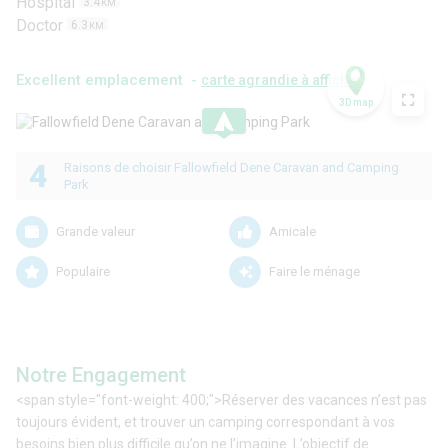
Hospital
3.4
KM
Doctor
6.3
KM
Excellent emplacement -
carte agrandie à afficher
3D map
.
4
Raisons de choisir Fallowfield Dene Caravan and Camping
Park
Grande valeur
Amicale
Populaire
Faire le ménage
Notre Engagement
<span style="font-weight: 400;">Réserver des vacances n’est pas
toujours évident, et trouver un camping correspondant à vos
besoins bien plus difficile qu’on ne l’imagine. L’objectif de