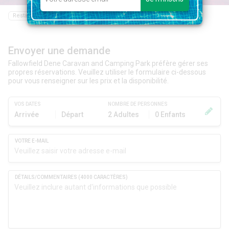
Restaurant
Bar
Epicerie
Envoyer une demande
Fallowfield Dene Caravan and Camping Park préfère gérer ses
propres réservations. Veuillez utiliser le formulaire ci-dessous
pour vous renseigner sur les prix et la disponibilité.
VOS DATES
NOMBRE DE PERSONNES
Arrivée
Départ
2 Adultes
0 Enfants