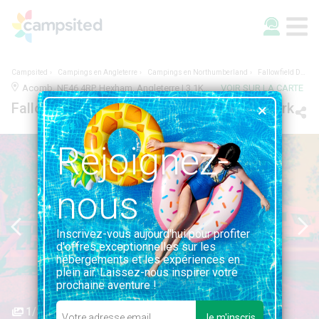
Campsited
Campings en Angleterre
Campings en Northumberland
Fallowfield Dene Caravan and Camping Park
Acomb, NE46 4RP, Hexham, Angleterre | 3.1KM DE HEXHAM
VOIR SUR LA CARTE
Fallowfield Dene Caravan and Camping Park
Rejoignez-
nous
Inscrivez-vous aujourd'hui pour profiter
d'offres exceptionnelles sur les
hébergements et les expériences en
plein air. Laissez-nous inspirer votre
prochaine aventure !
1/2
Je m'inscris