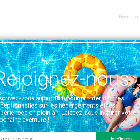
Newsletter
ershire
Mill House Caravan and Camping Site
WORCESTER
VOIR SUR LA CARTE
ing Site
Rejoignez-nous
tion & Accès
scrivez-vous aujourd'hui pour profiter d'offres
ceptionnelles sur les hébergements et les
périences en plein air. Laissez-nous inspirer votre
ochaine aventure !
Je m'inscris