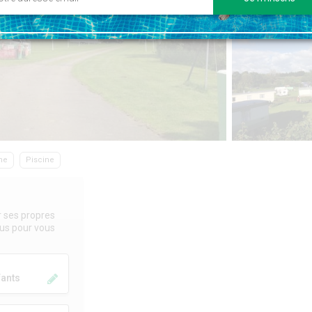
ne
Piscine
r ses propres
sous pour vous
fants