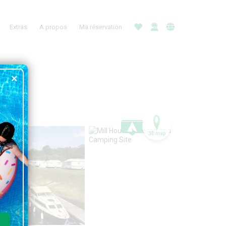
Extras
A propos
Ma réservation
3D map