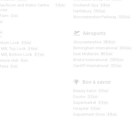
ea Room and Visitor Centre
Droitwich Spa
1.6
5.8
KM
KM
oose
Hartlebury
10.5
KM
 Farm
2
KM
Worcestershire Parkway
10.5
KM
KM
Aéroports
KM
rk
Gloucestershire
Bottom Lock
38.8
3.5
KM
KM
Birmingham International
 Mill, Top Lock
40.6
3.6
KM
KM
East Midlands
 Mill, Bottom Lock
89.3
3.7
KM
KM
Bristol International
eisure club
100.5
4
KM
KM
Cardiff International
 Pass
121
4
KM
KM
Bon à savoir
Beauty Salon
2.9
KM
Doctor
3.2
KM
Supermarket
3.3
KM
Hospital
3.5
KM
Department Store
3.8
KM