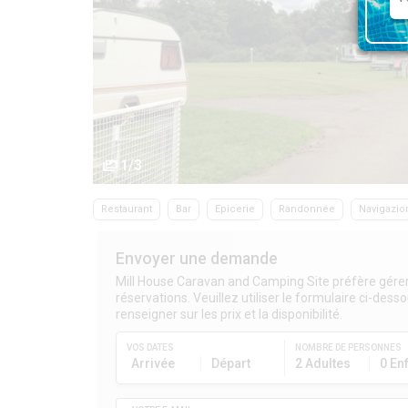
1/3
Restaurant
Bar
Epicerie
Randonnée
Navigazio
Envoyer une demande
Mill House Caravan and Camping Site préfère gére
réservations. Veuillez utiliser le formulaire ci-des
renseigner sur les prix et la disponibilité.
VOS DATES
NOMBRE DE PERSONNES
Arrivée
Départ
2 Adultes
0 En