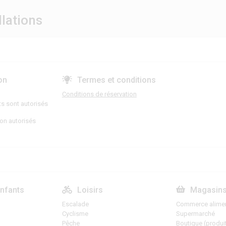
llations
on
Termes et conditions
Conditions de réservation
ts sont autorisés
on autorisés
enfants
Loisirs
Magasin
Escalade
Commerce alimen
Cyclisme
Supermarché
Pêche
Boutique (produi