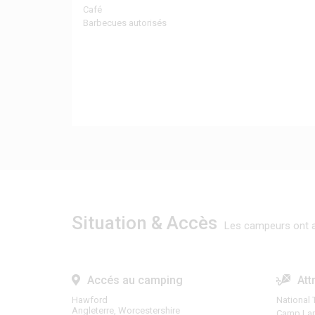
Café
Barbecues autorisés
Situation & Accès
Les campeurs ont a
Accés au camping
Att
Hawford
National 
Angleterre, Worcestershire
Camp Lan