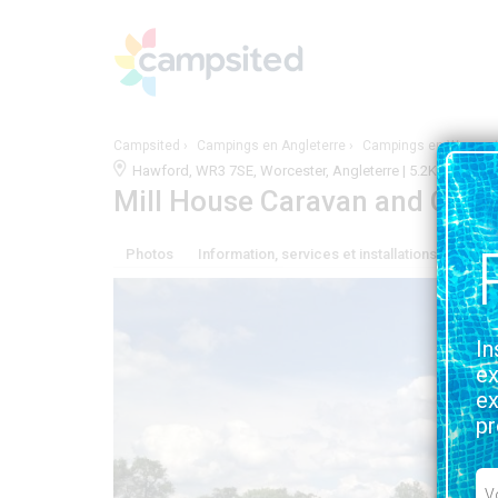
Campsited
Campings en Angleterre
Campings en Worcest
Hawford, WR3 7SE, Worcester, Angleterre | 5.2KM DE 
Mill House Caravan and Camp
Photos
Information, services et installations
Situa
In
ex
ex
pr