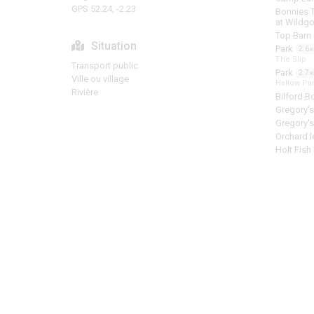
GPS 52.24, -2.23
Bonnies T
at Wildg
Top Barn
Situation
Park
2.6
The Slip
Transport public
Park
2.7
Ville ou village
Hallow Pa
Rivière
Bilford 
Gregory's
Gregory's
Orchard l
Holt Fish