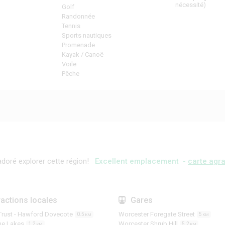
nécessité)
Golf
Randonnée
Tennis
Sports nautiques
Promenade
Kayak / Canoë
Voile
Pêche
doré explorer cette région!
Excellent emplacement -
carte agra
ractions locales
Gares
Trust - Hawford Dovecote
Worcester Foregate Street
0.5
5
KM
KM
e Lakes
Worcester Shrub Hill
1.2
5.2
KM
KM