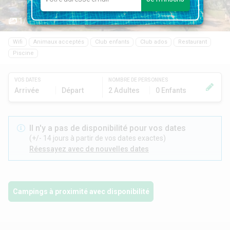
1/25
Wifi
Animaux acceptés
Club enfants
Club ados
Restaurant
Piscine
VOS DATES
NOMBRE DE PERSONNES
Arrivée
Départ
2 Adultes
0 Enfants
Il n'y a pas de disponibilité pour vos dates
(+/- 14 jours à partir de vos dates exactes)
Réessayez avec de nouvelles dates
Campings à proximité avec disponibilité