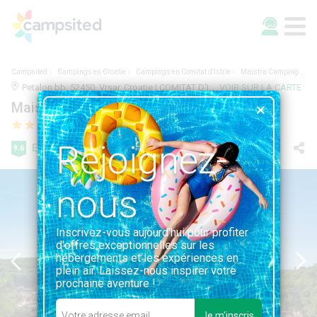
Campsited
Campings en Croatie
Campings en Comitat d'Istrie
Maistra Camping Porto Sole
Petalon bb, 52450, Vrsar, Croatie | COMITAT D'ISTRIE
VOIR SUR LA CARTE
Maistra Camping Porto Sole
Rejoignez-
Exceptionnel
9.6
2 avis
nous
Inscrivez-vous aujourd'hui pour profiter
d'offres exceptionnelles sur les
hébergements et les expériences en
plein air. Laissez-nous inspirer votre
prochaine aventure !
Je m'inscris