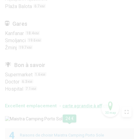
Plaža Balota
6.7
KM
Gares
Kanfanar
18.4
KM
Smoljanci
19.6
KM
Žminj
19.7
KM
Bon à savoir
Supermarket
1.6
KM
Doctor
6.3
KM
Hospital
7.1
KM
Excellent emplacement -
carte agrandie à afficher
3D map
24 €
4
Raisons de choisir Maistra Camping Porto Sole