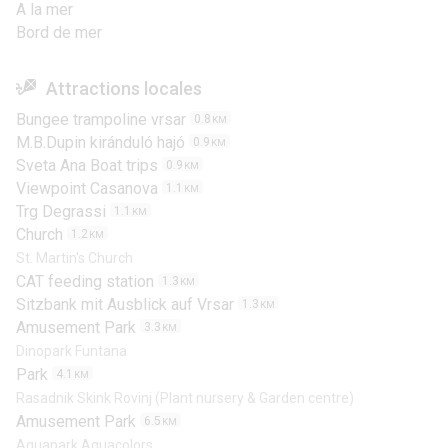
A la mer
Bord de mer
Attractions locales
Bungee trampoline vrsar
0.8
KM
M.B.Dupin kiránduló hajó
0.9
KM
Sveta Ana Boat trips
0.9
KM
Viewpoint Casanova
1.1
KM
Trg Degrassi
1.1
KM
Church
1.2
KM
St. Martin's Church
CAT feeding station
1.3
KM
Sitzbank mit Ausblick auf Vrsar
1.3
KM
Amusement Park
3.3
KM
Dinopark Funtana
Park
4.1
KM
Rasadnik Skink Rovinj (Plant nursery & Garden centre)
Amusement Park
6.5
KM
Aquapark Aquacolors