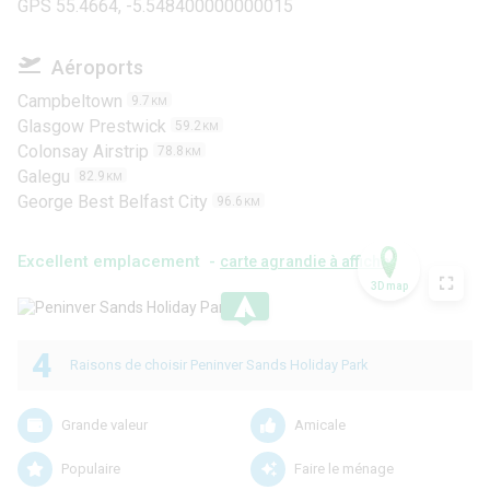
GPS 55.4664, -5.548400000000015
Aéroports
Campbeltown
9.7
KM
Glasgow Prestwick
59.2
KM
Colonsay Airstrip
78.8
KM
Galegu
82.9
KM
George Best Belfast City
96.6
KM
Excellent emplacement -
carte agrandie à afficher
3D map
.
4
Raisons de choisir Peninver Sands Holiday Park
Grande valeur
Amicale
Populaire
Faire le ménage