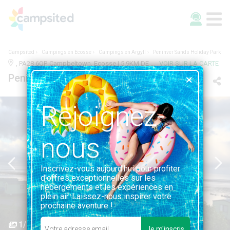
Campsited
Campings en Ecosse
Campings en Argyll
Peninver Sands Holiday Park
, PA28 6QP, Campbeltown, Ecosse | 5.9KM DE CAMPBELTOWN
VOIR SUR LA CARTE
Peninver Sands Holiday Park
Rejoignez-
nous
Inscrivez-vous aujourd'hui pour profiter
d'offres exceptionnelles sur les
hébergements et les expériences en
plein air. Laissez-nous inspirer votre
prochaine aventure !
1/2
Je m'inscris