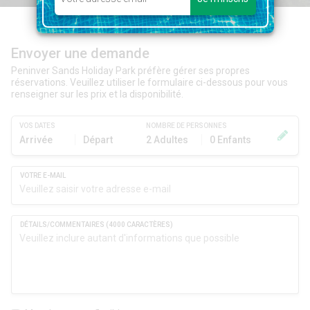
Envoyer une demande
Peninver Sands Holiday Park préfère gérer ses propres
réservations. Veuillez utiliser le formulaire ci-dessous pour vous
renseigner sur les prix et la disponibilité.
VOS DATES
NOMBRE DE PERSONNES
Arrivée
Départ
2 Adultes
0 Enfants