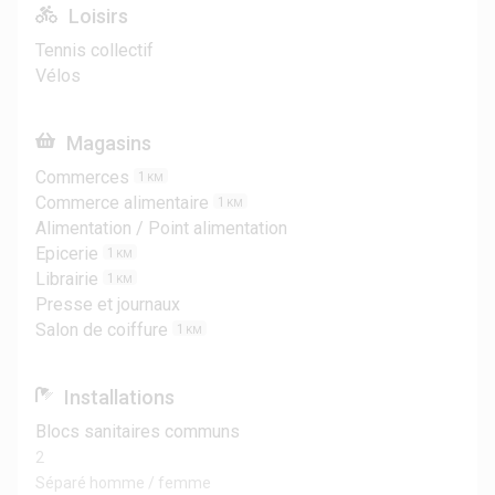
Loisirs
Tennis collectif
Vélos
Magasins
Commerces
1
KM
Commerce alimentaire
1
KM
Alimentation / Point alimentation
Epicerie
1
KM
Librairie
1
KM
Presse et journaux
Salon de coiffure
1
KM
Installations
Blocs sanitaires communs
2
Séparé homme / femme