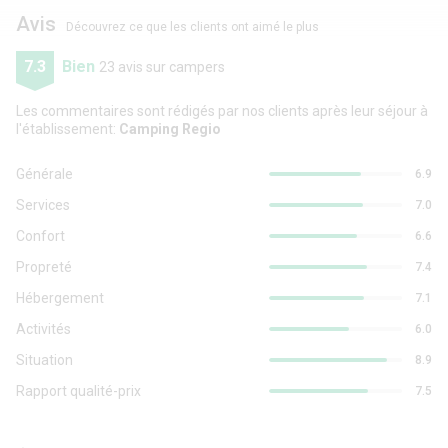
Avis
Découvrez ce que les clients ont aimé le plus
7.3
Bien
23 avis sur campers
Les commentaires sont rédigés par nos clients après leur séjour à
l'établissement:
Camping Regio
Générale
6.9
Services
7.0
Confort
6.6
Propreté
7.4
Hébergement
7.1
Activités
6.0
Situation
8.9
Rapport qualité-prix
7.5