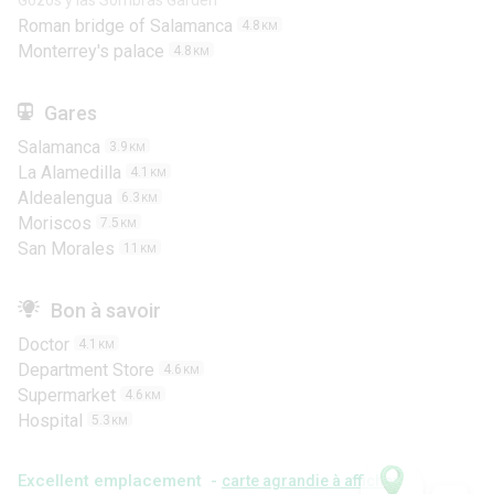
Gozos y las Sombras Garden
Roman bridge of Salamanca
4.8
KM
Monterrey's palace
4.8
KM
Gares
Salamanca
3.9
KM
La Alamedilla
4.1
KM
Aldealengua
6.3
KM
Moriscos
7.5
KM
San Morales
11
KM
Bon à savoir
Doctor
4.1
KM
Department Store
4.6
KM
Supermarket
4.6
KM
Hospital
5.3
KM
Excellent emplacement -
carte agrandie à afficher