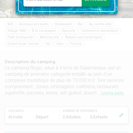
1/24
Wifi
Animaux acceptés
Restaurant
Bar
Au centre-ville
Village 1KM
À la campagne
Epicerie
Commerce alimentaire
Plats à emporter
Minimarché
Adapté aux handicapés
Ouvert toute l'année
Ski
Gym
Piscine
Description du camping:
Le camping Regio, situé à 4 kms de Salamanque, est un
camping de première catégorie installé au sein d´un
complexe touristique de plus de 70.000 m2. Ses services
comprennent : zones ombragées, cafétéria, restaurant,
supérette, piscines, tennis, wifi gratuit, douch...
Lire la suite
VOS DATES
NOMBRE DE PERSONNES
Arrivée
Départ
2 Adultes
0 Enfants