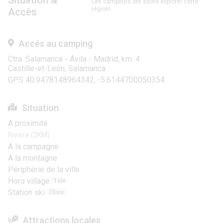
Situation &
Les campeurs ont adoré explorer cette
région!
Accès
Accés au camping
Ctra. Salamanca - Ávila - Madrid, km. 4
Castille-et-León, Salamanca
GPS 40.9478148964342, -5.6144700050354
Situation
A proximité
Rivière (2KM)
A la campagne
A la montagne
Périphérie de la ville
Hors village
1
KM
Station ski
70
KM
Attractions locales