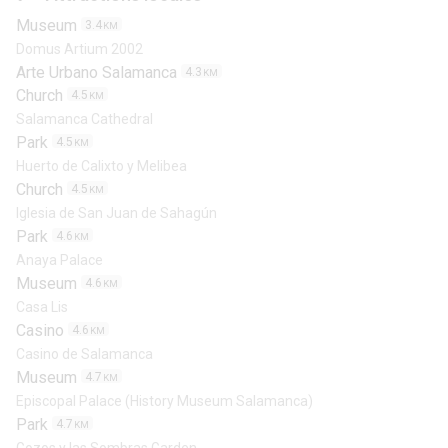
Museum
3.4
KM
Domus Artium 2002
Arte Urbano Salamanca
4.3
KM
Church
4.5
KM
Salamanca Cathedral
Park
4.5
KM
Huerto de Calixto y Melibea
Church
4.5
KM
Iglesia de San Juan de Sahagún
Park
4.6
KM
Anaya Palace
Museum
4.6
KM
Casa Lis
Casino
4.6
KM
Casino de Salamanca
Museum
4.7
KM
Episcopal Palace (History Museum Salamanca)
Park
4.7
KM