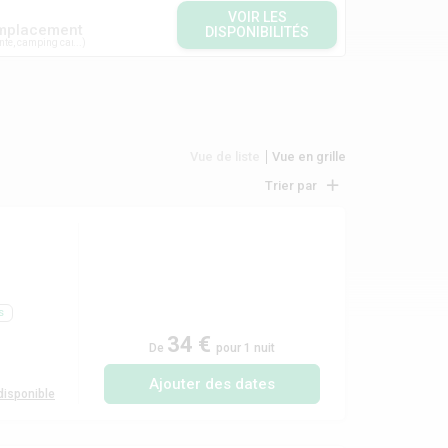
VOIR LES
mplacement
DISPONIBILITÉS
nte, camping car...
Vue de liste
Vue en grille
Trier par
s
34 €
De
pour 1 nuit
Ajouter des dates
isponible