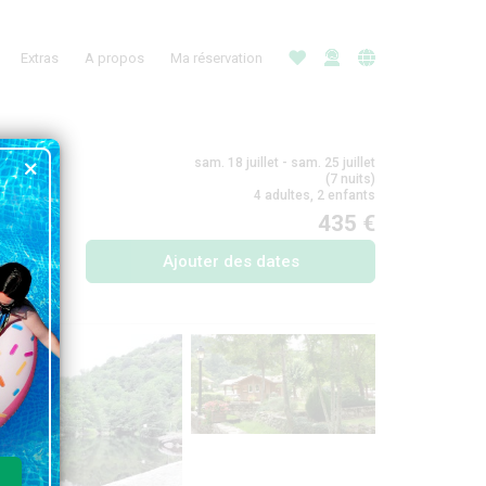
Extras
A propos
Ma réservation
sam. 18 juillet - sam. 25 juillet
(7 nuits)
4 adultes, 2 enfants
435 €
Ajouter des dates