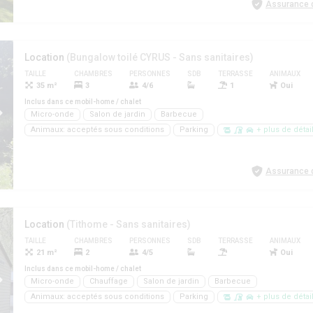
Assurance d
Location
(Bungalow toilé CYRUS - Sans sanitaires)
TAILLE
CHAMBRES
PERSONNES
SDB
TERRASSE
ANIMAUX
35 m²
3
4/6
1
Oui
Inclus dans ce mobil-home / chalet
Micro-onde
Salon de jardin
Barbecue
Animaux: acceptés sous conditions
Parking
+ plus de détai
Assurance d
Location
(Tithome - Sans sanitaires)
TAILLE
CHAMBRES
PERSONNES
SDB
TERRASSE
ANIMAUX
21 m²
2
4/5
Oui
Inclus dans ce mobil-home / chalet
Micro-onde
Chauffage
Salon de jardin
Barbecue
Animaux: acceptés sous conditions
Parking
+ plus de détai