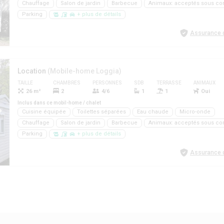
Chauffage
Salon de jardin
Barbecue
Animaux: acceptés sous con
Parking
+ plus de détails
Assurance d
Location
(Mobile-home Loggia)
TAILLE
CHAMBRES
PERSONNES
SDB
TERRASSE
ANIMAUX
26 m²
2
4/6
1
1
Oui
Inclus dans ce mobil-home / chalet
Cuisine équipée
Toilettes séparées
Eau chaude
Micro-onde
Chauffage
Salon de jardin
Barbecue
Animaux: acceptés sous con
Parking
+ plus de détails
Assurance d