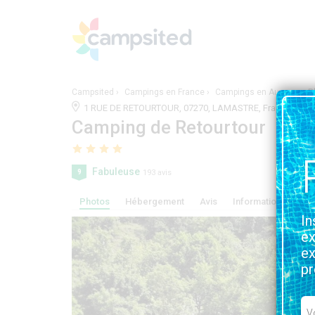
Campsited
Campings en France
Campings en Auvergne-R
1 RUE DE RETOURTOUR, 07270, LAMASTRE, France | A
Camping de Retourtour
Fabuleuse
9
193 avis
Photos
Hébergement
Avis
Information, service
In
ex
ex
pr