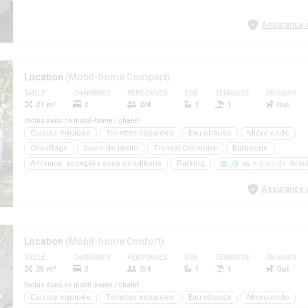
Assurance d
Location
(Mobil-home Compact)
TAILLE
CHAMBRES
PERSONNES
SDB
TERRASSE
ANIMAUX
21 m²
2
2/4
1
1
Oui
Inclus dans ce mobil-home / chalet
Cuisine équipée
Toilettes séparées
Eau chaude
Micro-onde
Chauffage
Salon de jardin
Transat Chilienne
Barbecue
Animaux: acceptés sous conditions
Parking
+ plus de détai
Assurance d
Location
(Mobil-home Confort)
TAILLE
CHAMBRES
PERSONNES
SDB
TERRASSE
ANIMAUX
25 m²
2
2/4
1
1
Oui
Inclus dans ce mobil-home / chalet
Cuisine équipée
Toilettes séparées
Eau chaude
Micro-onde