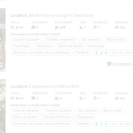
Location
(Mobile home Lodge 3 Chambres)
TAILLE
CHAMBRES
PERSONNES
SDB
TERRASSE
ANIMAUX
32 m²
3
6/8
1
1
Oui
Inclus dans ce mobil-home / chalet
Cuisine équipée
Toilettes séparées
Eau chaude
Micro-onde
Chauffage
Télévision
Salon de jardin
Barbecue
Animaux: acceptés sous conditions
Parking
+ plus de détai
Assurance d
Location
(Logement insolite Le Nid)
TAILLE
CHAMBRES
PERSONNES
SDB
TERRASSE
ANIMAUX
46 m²
3
6
1
1
Oui
Inclus dans ce mobil-home / chalet
Cuisine séparée
Cuisine équipée
Eau chaude
Micro-onde
Salon de jardin
Transat Chilienne
Barbecue
Animaux: acceptés sous conditions
Parking
+ plus de détai