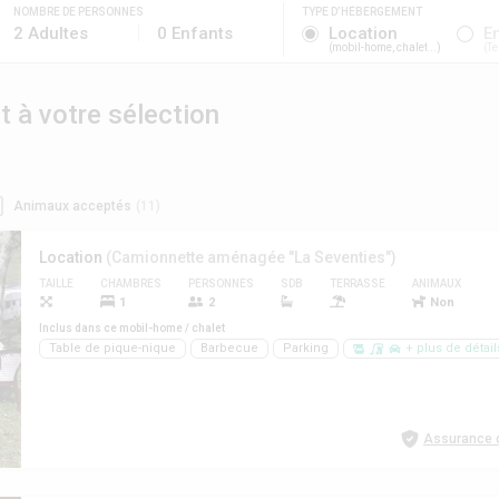
NOMBRE DE PERSONNES
TYPE D’HÉBERGEMENT
2 Adultes
0 Enfants
Location
E
mobil-home, chalet...
Te
à votre sélection
Animaux acceptés
(11)
Location
(Camionnette aménagée "La Seventies")
TAILLE
CHAMBRES
PERSONNES
SDB
TERRASSE
ANIMAUX
1
2
Non
Inclus dans ce mobil-home / chalet
Table de pique-nique
Barbecue
Parking
+ plus de détail
Assurance d