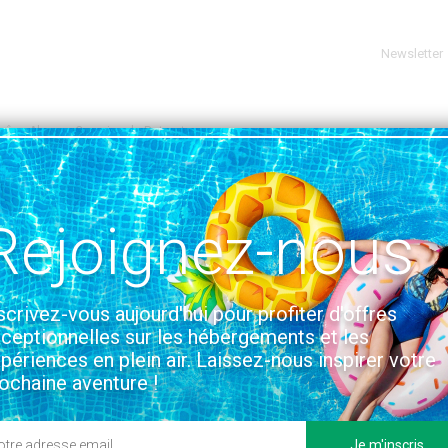
Newsletter
hône-Alpes
Camping de Retourtour
RDÈCHE, AUVERGNE-RHÔNE-ALPES
VOIR SUR LA CARTE
Rejoignez-nous
s et installations
Situation & Accès
scrivez-vous aujourd'hui pour profiter d'offres
ceptionnelles sur les hébergements et les
périences en plein air. Laissez-nous inspirer votre
ochaine aventure !
Je m'inscris