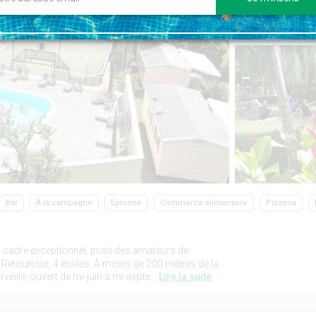
Bar
À la campagne
Epicerie
Commerce alimentaire
Pizzeria
cadre exceptionnel, prisé des amateurs de
Retourtour, 4 étoiles. À moins de 200 mètres de la
eillé, ouvert de mi-juin à mi-septe...
Lire la suite