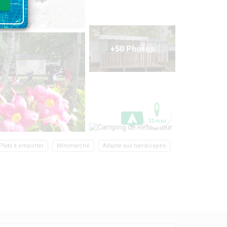
+50 Photos
3D map
Plats à emporter
Minimarché
Adapté aux handicapés