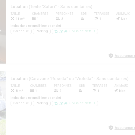
Location
(Tente "Safari" - Sans sanitaires)
TAILLE
CHAMBRES
PERSONNES
SDB
TERRASSE
ANIMAUX
11 m²
1
2
1
Non
Inclus dans ce mobil-home / chalet
Barbecue
Parking
+ plus de détails
Assurance d
Location
(Caravane "Rosetta" ou "Violetta" - Sans sanitaires)
TAILLE
CHAMBRES
PERSONNES
SDB
TERRASSE
ANIMAUX
8 m²
1
2
1
Non
Inclus dans ce mobil-home / chalet
Barbecue
Parking
+ plus de détails
Assurance d