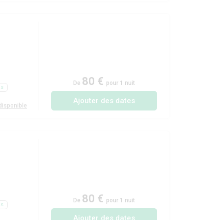
80 €
De
pour 1 nuit
ls
Ajouter des dates
isponible
80 €
De
pour 1 nuit
ls
Ajouter des dates