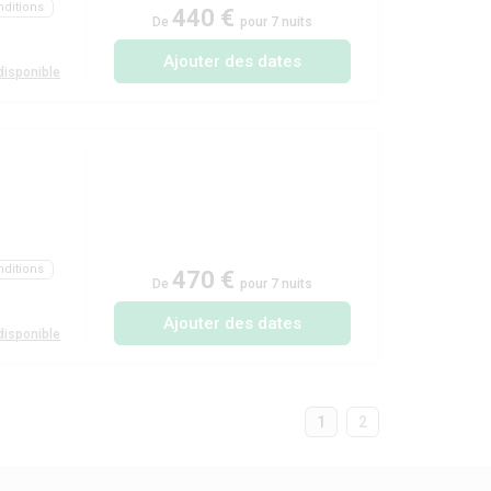
ditions
440 €
De
pour 7 nuits
Ajouter des dates
isponible
ditions
470 €
De
pour 7 nuits
Ajouter des dates
isponible
1
2