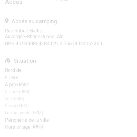
région!
Accès
Accés au camping
Rue Robert Baltie
Auvergne-Rhône-Alpes, Ain
GPS 45.9390864384329, 4.76674944162369
Situation
Bord de
Rivière
A proximité
Rivière (0KM)
Lac (5KM)
Étang (5KM)
Lac baignade (5KM)
Périphérie de la ville
Hors village
0.5
KM