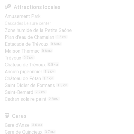
Attractions locales
Amusement Park
Cascades Leisure center
Zone humide de la Petite Saône
Plan d'eau de Chamalan
0.5
KM
Estacade de Trévoux
0.6
KM
Maison Thermac
0.6
KM
Trévoux
0.7
KM
Château de Trévoux
0.8
KM
Ancien pigeonnier
1.3
KM
Château de Fétan
1.4
KM
Saint Didier de Formans
1.8
KM
Saint-Bernard
2.7
KM
Cadran solaire peint
2.8
KM
Gares
Gare d'Anse
3.6
KM
Gare de Quincieux
3.7
KM