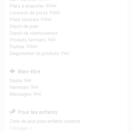
Plats à emporter
0.5
KM
Livraison de pizza
0.5
KM
Plats cuisinés
0.5
KM
Dépôt de pain
Dépôt de viennoiseries
Produits fermiers
5
KM
Traiteur
0.5
KM
Dégustation de produits
7
KM
Bien-être
Sauna
5
KM
Hammam
5
KM
Massages
5
KM
Pour les enfants
Zone de jeux pour enfants outdoor
Toboggan: 1