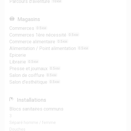
Parcours d'aventure
10
KM
Magasins
Commerces
0.5
KM
Commerces 1ère nécessité
0.5
KM
Commerce alimentaire
0.5
KM
Alimentation / Point alimentation
0.5
KM
Epicerie
Librairie
0.5
KM
Presse et journaux
0.5
KM
Salon de coiffure
0.5
KM
Salon d'esthétique
0.5
KM
Installations
Blocs sanitaires communs
3
Séparé homme / femme
Douches