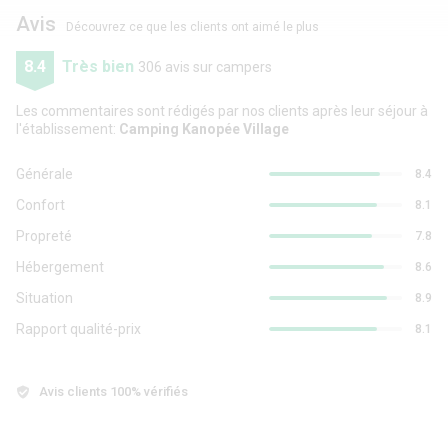
Avis
Découvrez ce que les clients ont aimé le plus
8.4
Très bien
306 avis sur campers
Les commentaires sont rédigés par nos clients après leur séjour à
l'établissement:
Camping Kanopée Village
Générale
8.4
Confort
8.1
Propreté
7.8
Hébergement
8.6
Situation
8.9
Rapport qualité-prix
8.1
Avis clients 100% vérifiés