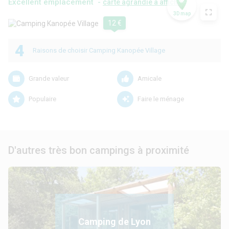
Excellent emplacement -
carte agrandie à afficher
3D map
12 €
4
Raisons de choisir Camping Kanopée Village
Grande valeur
Amicale
Populaire
Faire le ménage
D'autres très bon campings à proximité
Camping de Lyon