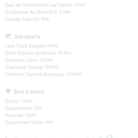
Gare de Villefranche-sur-Saône
6.2
KM
St Germain Au Mont d'Or
6.3
KM
Chazay-Marcilly
8
KM
Aéroports
Lyon Saint-Exupéry
34
KM
Saint-Étienne-Bouthéon
57.4
KM
Grenoble-Isère
77.6
KM
Chambéry-Savoie
92.6
KM
Clermont-Ferrand Auvergne
124.9
KM
Bon à savoir
Doctor
1.2
KM
Supermarket
2
KM
Hospital
3.6
KM
Department Store
4
KM