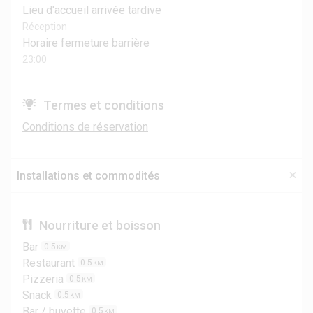
Lieu d'accueil arrivée tardive
Réception
Horaire fermeture barrière
23:00
Termes et conditions
Conditions de réservation
Installations et commodités
Nourriture et boisson
Bar
0.5
KM
Restaurant
0.5
KM
Pizzeria
0.5
KM
Snack
0.5
KM
Bar / buvette
0.5
KM