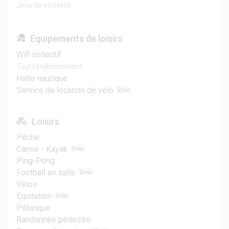
Jeux de sociétés
Equipements de loisirs
Wifi collectif
Tout l'établissement
Halte nautique
Service de location de vélo
2
KM
Loisirs
Pêche
Canoë - Kayak
5
KM
Ping-Pong
Football en salle
5
KM
Vélos
Equitation
5
KM
Pétanque
Randonnée pédestre