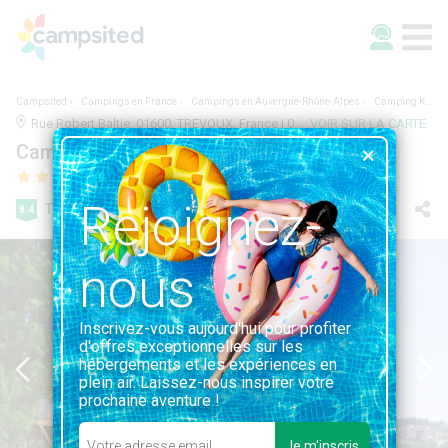
Campsited
Campings en France
Campings en Auvergne-Rhône-Alpes
Camping Kanopée Village
Rue Robert Baltie, 01600, TREVOUX, France | 0.6KM DE TREVOUX
VOIR SUR LA CARTE
Camping Kanopée Village
Rejoignez-
Très bien
8.4
306 avis
nous
Inscrivez-vous aujourd'hui pour profiter
d'offres exceptionnelles sur les
hébergements et les expériences en
plein air. Laissez-nous inspirer votre
prochaine aventure !
Je m'inscris