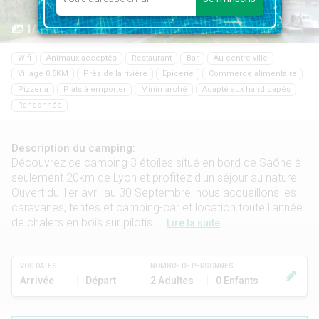
1/36
Wifi
Animaux acceptés
Restaurant
Bar
Au centre-ville
Village 0.5KM
Près de la rivière
Epicerie
Commerce alimentaire
Pizzeria
Plats à emporter
Minimarché
Adapté aux handicapés
Randonnée
Description du camping:
Découvrez ce camping 3 étoiles situé en bord de Saône à
seulement 20km de Lyon et profitez d'un séjour au naturel.
Ouvert du 1er avril au 30 Septembre, nous accueillons les
caravanes, tentes et camping-car et location toute l'année
de chalets en bois sur pilotis....
Lire la suite
VOS DATES
NOMBRE DE PERSONNES
Arrivée
Départ
2 Adultes
0 Enfants