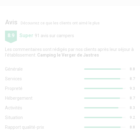
Avis
Découvrez ce que les clients ont aimé le plus
8.9
Super
91 avis sur campers
Les commentaires sont rédigés par nos clients après leur séjour à
l'établissement:
Camping le Verger de Jastres
Générale
8.8
Services
8.7
Propreté
9.3
Hébergement
8.7
Activités
8.3
Situation
9.2
Rapport qualité-prix
8.8