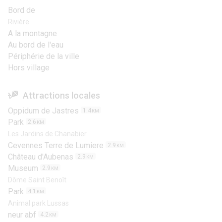
Bord de
Rivière
A la montagne
Au bord de l'eau
Périphérie de la ville
Hors village
Attractions locales
Oppidum de Jastres
1.4
KM
Park
2.6
KM
Les Jardins de Chanabier
Cevennes Terre de Lumiere
2.9
KM
Château d'Aubenas
2.9
KM
Museum
2.9
KM
Dôme Saint Benoît
Park
4.1
KM
Animal park Lussas
neur abf
4.2
KM