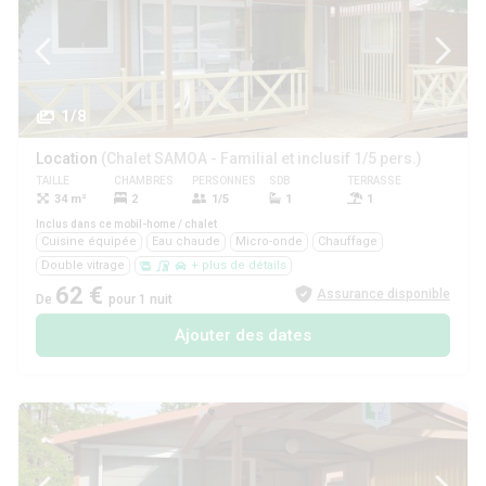
1/8
Location
(Chalet SAMOA - Familial et inclusif 1/5 pers.)
TAILLE
CHAMBRES
PERSONNES
SDB
TERRASSE
ANIMAUX
34 m²
2
1/5
1
1
Oui
Inclus dans ce mobil-home / chalet
Cuisine équipée
Eau chaude
Micro-onde
Chauffage
Double vitrage
+ plus de détails
62 €
Assurance disponible
De
pour 1 nuit
Ajouter des dates