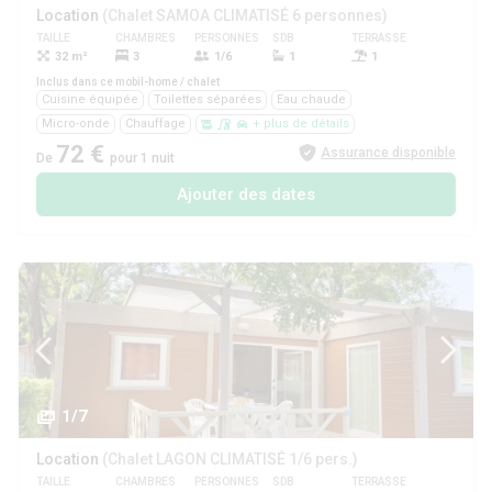
Location
(Chalet SAMOA CLIMATISÉ 6 personnes)
TAILLE
CHAMBRES
PERSONNES
SDB
TERRASSE
ANIMAUX
32 m²
3
1/6
1
1
Oui
Inclus dans ce mobil-home / chalet
Cuisine équipée
Toilettes séparées
Eau chaude
Micro-onde
Chauffage
+ plus de détails
72 €
Assurance disponible
De
pour 1 nuit
Ajouter des dates
1/7
Location
(Chalet LAGON CLIMATISÉ 1/6 pers.)
TAILLE
CHAMBRES
PERSONNES
SDB
TERRASSE
ANIMAUX