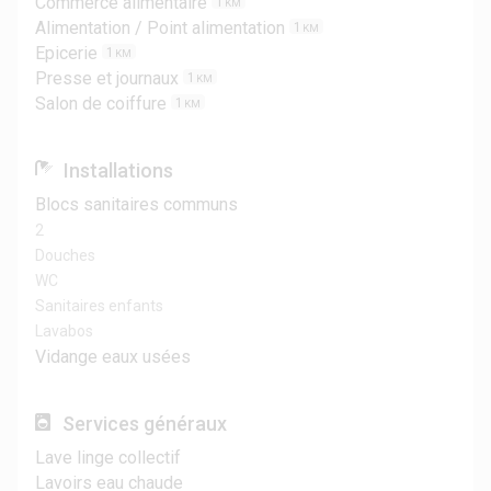
Commerce alimentaire
1
KM
Alimentation / Point alimentation
1
KM
Epicerie
1
KM
Presse et journaux
1
KM
Salon de coiffure
1
KM
Installations
Blocs sanitaires communs
2
Douches
WC
Sanitaires enfants
Lavabos
Vidange eaux usées
Services généraux
Lave linge collectif
Lavoirs eau chaude