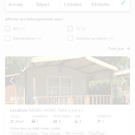
Arrivée
Départ
2 Adultes
0 Enfants
Afficher les hébergements avec:
Wifi
(0)
TV
(0)
Climatisation
(4)
Animaux acceptés
(9)
Trier par
1/3
Location
(MOBIL-HOME TARA 2 pers.)
TAILLE
CHAMBRES
PERSONNES
SDB
TERRASSE
ANIMAUX
20 m²
1
2
1
1
Oui
Inclus dans ce mobil-home / chalet
Cuisine équipée
Eau chaude
Micro-onde
Chauffage