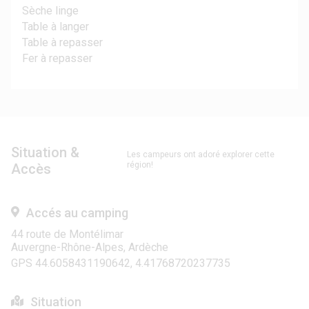
Sèche linge
Table à langer
Table à repasser
Fer à repasser
Situation &
Les campeurs ont adoré explorer cette
région!
Accès
Accés au camping
44 route de Montélimar
Auvergne-Rhône-Alpes, Ardèche
GPS 44.6058431190642, 4.41768720237735
Situation