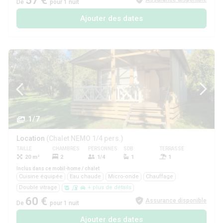
57 €
De
pour 1 nuit
Ajouter des dates
1/7
Location
(Chalet NEMO 1/4 pers.)
TAILLE
CHAMBRES
PERSONNES
SDB
TERRASSE
ANIMAUX
20 m²
2
1/4
1
1
Oui
Inclus dans ce mobil-home / chalet
Cuisine équipée
Eau chaude
Micro-onde
Chauffage
Double vitrage
+ plus de détails
60 €
Assurance disponible
De
pour 1 nuit
Ajouter des dates