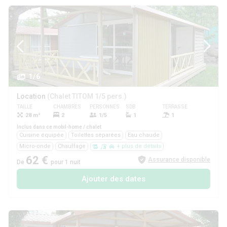
1/6
Location
(Chalet TITOM 1/5 pers.)
TAILLE
CHAMBRES
PERSONNES
SDB
TERRASSE
ANIMAUX
28 m²
2
1/5
1
1
Oui
Inclus dans ce mobil-home / chalet
Cuisine équipée
Toilettes séparées
Eau chaude
Micro-onde
Chauffage
+ plus de détails
62 €
Assurance disponible
De
pour 1 nuit
Ajouter des dates