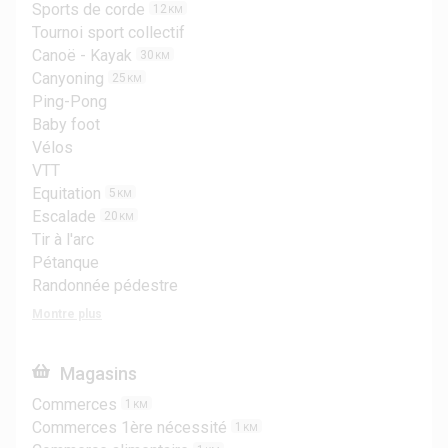
Sports de corde
12
KM
Tournoi sport collectif
Canoë - Kayak
30
KM
Canyoning
25
KM
Ping-Pong
Baby foot
Vélos
VTT
Equitation
5
KM
Escalade
20
KM
Tir à l'arc
Pétanque
Randonnée pédestre
Montre plus
Magasins
Commerces
1
KM
Commerces 1ère nécessité
1
KM