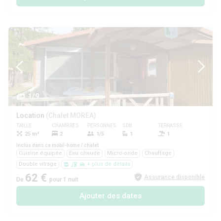
1/9
Location
(Chalet MOREA)
TAILLE
CHAMBRES
PERSONNES
SDB
TERRASSE
ANIMAUX
25 m²
2
1/5
1
1
Oui
Inclus dans ce mobil-home / chalet
Cuisine équipée
Eau chaude
Micro-onde
Chauffage
Double vitrage
+ plus de détails
62 €
Assurance disponible
De
pour 1 nuit
Ajouter des dates