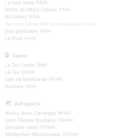
La Voie Verte
4.6
KM
Grotte de l'Abbé Chazes
5.1
KM
Art Gallery
5.7
KM
Mercurart galerie d'Art Contemporain et Jardin
Saut pendulaire
5.9
KM
La Croix
6.2
KM
Gares
Le Teil Centre
22
KM
Le Teil
22.1
KM
Gare de Montélimar
26.4
KM
Donzère
29
KM
Aéroports
Nîmes-Arles-Camargue
94.3
KM
Saint-Étienne-Bouthéon
104.4
KM
Grenoble-Isère
110.6
KM
Montpellier-Méditerranée
120.1
KM