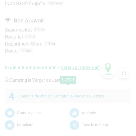
Lyon Saint-Exupéry
134.9
KM
Bon à savoir
Supermarket
0.9
KM
Hospital
1.1
KM
Department Store
1.4
KM
Doctor
2.5
KM
Excellent emplacement -
carte agrandie à afficher
3D map
1 724 €
4
Raisons de choisir Camping le Verger de Jastres
Grande valeur
Amicale
Populaire
Faire le ménage