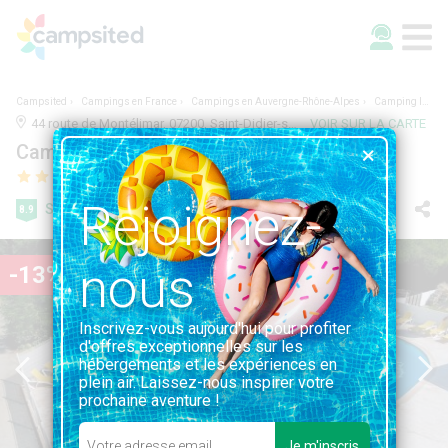
Campsited
Campings en France
Campings en Auvergne-Rhône-Alpes
Camping le Verger de Jastres
44 route de Montélimar, 07200, Saint-Didier-sous-Aubenas, France | 0.3KM DE SAINT-DIDIER-SOUS-AUBENAS
VOIR SUR LA CARTE
Camping le Verger de Jastres
Rejoignez-
Super
8.9
91 avis
nous
-13%
Inscrivez-vous aujourd'hui pour profiter
d'offres exceptionnelles sur les
hébergements et les expériences en
plein air. Laissez-nous inspirer votre
prochaine aventure !
Je m'inscris