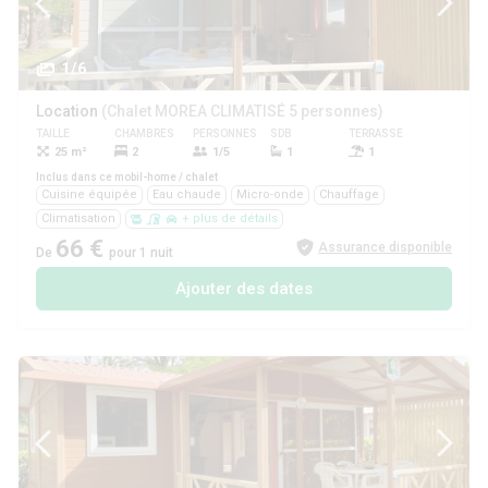
1/6
Location
(Chalet MOREA CLIMATISÉ 5 personnes)
TAILLE
CHAMBRES
PERSONNES
SDB
TERRASSE
ANIMAUX
25 m²
2
1/5
1
1
Oui
Inclus dans ce mobil-home / chalet
Cuisine équipée
Eau chaude
Micro-onde
Chauffage
Climatisation
+ plus de détails
66 €
Assurance disponible
De
pour 1 nuit
Ajouter des dates