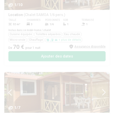
1/10
Location
(Chalet SAMOA 1/6 pers.)
TAILLE
CHAMBRES
PERSONNES
SDB
TERRASSE
ANIMAUX
32 m²
3
1/6
1
1
Oui
Inclus dans ce mobil-home / chalet
Cuisine équipée
Toilettes séparées
Eau chaude
Micro-onde
Chauffage
+ plus de détails
70 €
Assurance disponible
De
pour 1 nuit
Ajouter des dates
1/7