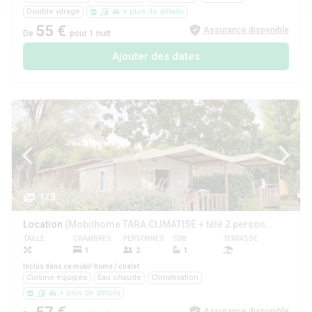
Double vitrage
+ plus de détails
55 €
Assurance disponible
De
pour 1 nuit
Ajouter des dates
1/3
Location
(Mobilhome TARA CLIMATISÉ + télé 2 personnes)
TAILLE
CHAMBRES
PERSONNES
SDB
TERRASSE
ANIMAUX
1
2
1
Inclus dans ce mobil-home / chalet
Cuisine équipée
Eau chaude
Climatisation
+ plus de détails
Assurance disponible