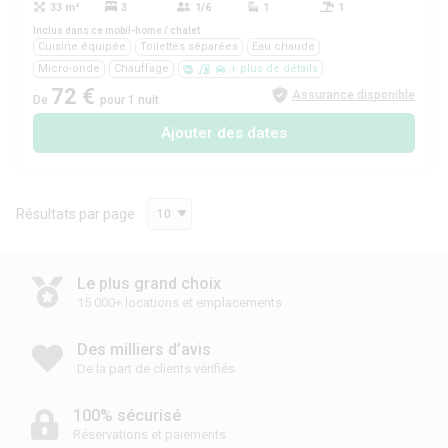
33 m²
3
1/6
1
1
Oui
Inclus dans ce mobil-home / chalet
Cuisine équipée
Toilettes séparées
Eau chaude
Micro-onde
Chauffage
+ plus de détails
72 €
Assurance disponible
De
pour 1 nuit
Ajouter des dates
Résultats par page
10
Le plus grand choix
15 000+ locations et emplacements
Des milliers d’avis
De la part de clients vérifiés
100% sécurisé
Réservations et paiements