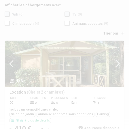
Afficher les hébergements avec:
Wifi
(0)
TV
(0)
Climatisation
(4)
Animaux acceptés
(9)
Trier par
1/6
Location
(Chalet 2 chambres)
TAILLE
CHAMBRES
PERSONNES
SDB
TERRASSE
ANIMAUX
2
6
1
1
Oui
Inclus dans ce mobil-home / chalet
Salon de jardin
Animaux: acceptés sous conditions
Parking
+ plus de détails
410 €
Assurance disponible