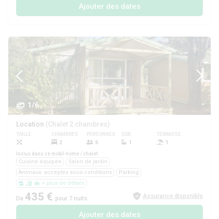
Ajouter des dates
1/6
Location
(Chalet 2 chambres)
TAILLE
CHAMBRES
PERSONNES
SDB
TERRASSE
ANIMAUX
2
5
1
1
Oui
Inclus dans ce mobil-home / chalet
Cuisine équipée
Salon de jardin
Animaux: acceptés sous conditions
Parking
+ plus de détails
435 €
Assurance disponible
De
pour 7 nuits
Ajouter des dates