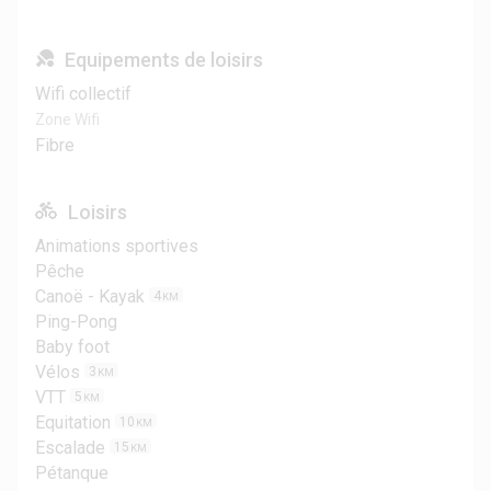
Equipements de loisirs
Wifi collectif
Zone Wifi
Fibre
Loisirs
Animations sportives
Pêche
Canoë - Kayak
4
KM
Ping-Pong
Baby foot
Vélos
3
KM
VTT
5
KM
Equitation
10
KM
Escalade
15
KM
Pétanque