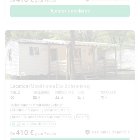
De
pour 7 nuits
Ajouter des dates
1/5
Location
(Mobil home Eco 2 chambres)
TAILLE
CHAMBRES
PERSONNES
SDB
TERRASSE
ANIMAUX
2
4
1
1
Oui
Inclus dans ce mobil-home / chalet
Cuisine équipée
Salon de jardin
Animaux: acceptés sous conditions
Parking
+ plus de détails
410 €
Assurance disponible
De
pour 7 nuits