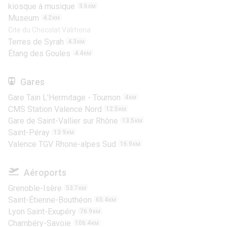
kiosque à musique
3.6
KM
Museum
4.2
KM
Cite du Chocolat Valrhona
Terres de Syrah
4.3
KM
Étang des Goules
4.4
KM
Gares
Gare Tain L'Hermitage - Tournon
4
KM
CMS Station Valence Nord
12.5
KM
Gare de Saint-Vallier sur Rhône
13.5
KM
Saint-Péray
13.9
KM
Valence TGV Rhone-alpes Sud
16.9
KM
Aéroports
Grenoble-Isère
53.7
KM
Saint-Étienne-Bouthéon
65.4
KM
Lyon Saint-Exupéry
76.9
KM
Chambéry-Savoie
106.4
KM