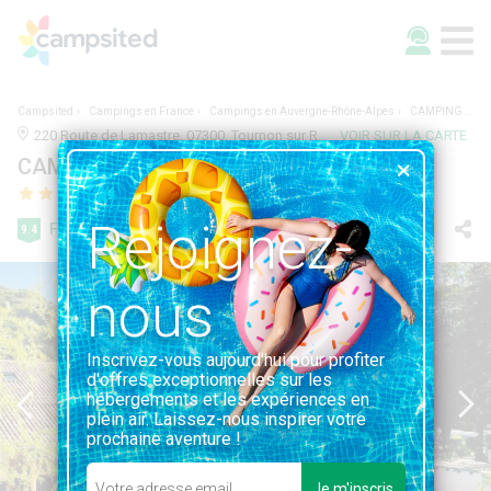
Campsited
Campings en France
Campings en Auvergne-Rhône-Alpes
CAMPING LES FOULONS
220 Route de Lamastre, 07300, Tournon sur Rhône, France | 3.3KM DE TOURNON SUR RHÔNE
VOIR SUR LA CARTE
CAMPING LES FOULONS
Rejoignez-
Fabuleuse
9.4
69 avis
nous
Inscrivez-vous aujourd'hui pour profiter
d'offres exceptionnelles sur les
hébergements et les expériences en
plein air. Laissez-nous inspirer votre
prochaine aventure !
Je m'inscris