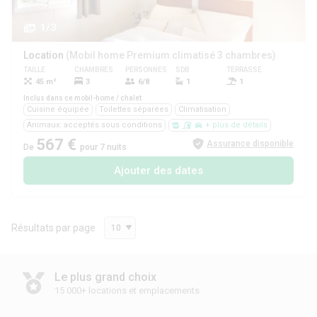
1/3
Location
(Mobil home Premium climatisé 3 chambres)
TAILLE
CHAMBRES
PERSONNES
SDB
TERRASSE
ANIMAUX
45 m²
3
6/8
1
1
Oui
Inclus dans ce mobil-home / chalet
Cuisine équipée
Toilettes séparées
Climatisation
Animaux: acceptés sous conditions
+ plus de détails
567 €
Assurance disponible
De
pour 7 nuits
Ajouter des dates
Résultats par page
10
Le plus grand choix
15 000+ locations et emplacements