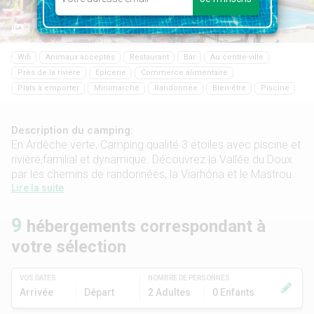
1/22
Wifi
Animaux acceptés
Restaurant
Bar
Au centre-ville
Près de la rivière
Epicerie
Commerce alimentaire
Plats à emporter
Minimarché
Randonnée
Bien-être
Piscine
Description du camping:
En Ardèche verte, Camping qualité 3 étoiles avec piscine et
rivière,familial et dynamique. Découvrez la Vallée du Doux
par les chemins de randonnées, la Viarhôna et le Mastrou.
Lire la suite
9
hébergements correspondant à
votre sélection
VOS DATES
NOMBRE DE PERSONNES
Arrivée
Départ
2 Adultes
0 Enfants