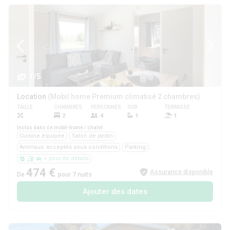
1/5
Location
(Mobil home Premium climatisé 2 chambres)
TAILLE
CHAMBRES
PERSONNES
SDB
TERRASSE
ANIMAUX
2
4
1
1
Oui
Inclus dans ce mobil-home / chalet
Cuisine équipée
Salon de jardin
Animaux: acceptés sous conditions
Parking
+ plus de détails
474 €
Assurance disponible
De
pour 7 nuits
Ajouter des dates