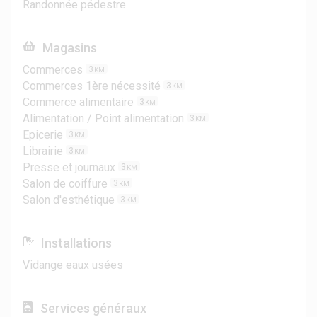
Randonnée pédestre
Magasins
Commerces
3
KM
Commerces 1ère nécessité
3
KM
Commerce alimentaire
3
KM
Alimentation / Point alimentation
3
KM
Epicerie
3
KM
Librairie
3
KM
Presse et journaux
3
KM
Salon de coiffure
3
KM
Salon d'esthétique
3
KM
Installations
Vidange eaux usées
Services généraux