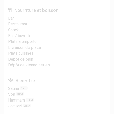
Nourriture et boisson
Bar
Restaurant
Snack
Bar / buvette
Plats à emporter
Livraison de pizza
Plats cuisinés
Dépôt de pain
Dépôt de viennoiseries
Bien-être
Sauna
3
KM
Spa
3
KM
Hammam
3
KM
Jacuzzi
3
KM