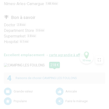
Nîmes-Arles-Camargue
148.4
KM
Bon à savoir
Doctor
2.8
KM
Department Store
3.6
KM
Supermarket
3.8
KM
Hospital
6.1
KM
Excellent emplacement -
carte agrandie à afficher
3D map
218 €
4
Raisons de choisir CAMPING LES FOULONS
Grande valeur
Amicale
Populaire
Faire le ménage