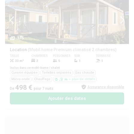
1/5
Location
(Mobil home Premium climatisé 2 chambres)
TAILLE
CHAMBRES
PERSONNES
SDB
TERRASSE
ANIMAUX
33 m²
2
5
1
1
Oui
Inclus dans ce mobil-home / chalet
Cuisine équipée
Toilettes séparées
Eau chaude
Micro-onde
Chauffage
+ plus de détails
498 €
Assurance disponible
De
pour 7 nuits
Ajouter des dates