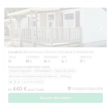
1/4
Location
(Mobil home Confort climatisé 2 chambres)
TAILLE
CHAMBRES
PERSONNES
SDB
TERRASSE
ANIMAUX
2
4
1
1
Oui
Inclus dans ce mobil-home / chalet
Cuisine équipée
Climatisation
Salon de jardin
Animaux: acceptés sous conditions
Parking
+ plus de détails
440 €
Assurance disponible
De
pour 7 nuits
Ajouter des dates