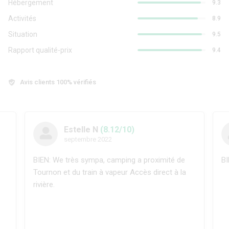
Hébergement
9.3
Activités
8.9
Situation
9.5
Rapport qualité-prix
9.4
Avis clients 100% vérifiés
Estelle N
(8.12/10)
septembre 2022
BIEN: We très sympa, camping a proximité de
BI
Tournon et du train à vapeur Accès direct à la
rivière.