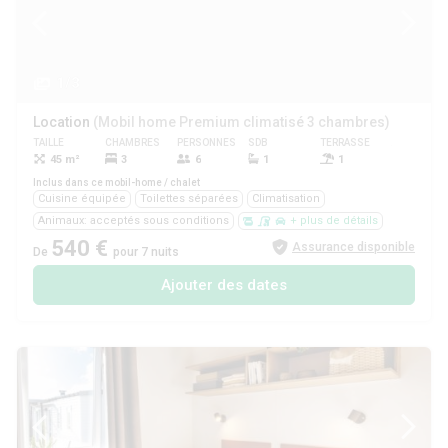
1/3
Location
(Mobil home Premium climatisé 3 chambres)
TAILLE
CHAMBRES
PERSONNES
SDB
TERRASSE
ANIMAUX
45 m²
3
6
1
1
Oui
Inclus dans ce mobil-home / chalet
Cuisine équipée
Toilettes séparées
Climatisation
Animaux: acceptés sous conditions
+ plus de détails
540 €
Assurance disponible
De
pour 7 nuits
Ajouter des dates