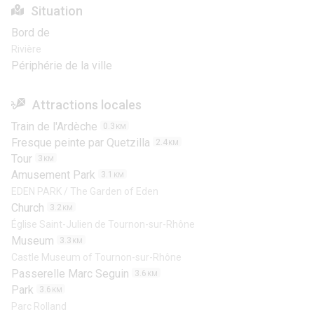
Situation
Bord de
Rivière
Périphérie de la ville
Attractions locales
Train de l'Ardèche
0.3
KM
Fresque peinte par Quetzilla
2.4
KM
Tour
3
KM
Amusement Park
3.1
KM
EDEN PARK / The Garden of Eden
Church
3.2
KM
Église Saint-Julien de Tournon-sur-Rhône
Museum
3.3
KM
Castle Museum of Tournon-sur-Rhône
Passerelle Marc Seguin
3.6
KM
Park
3.6
KM
Parc Rolland