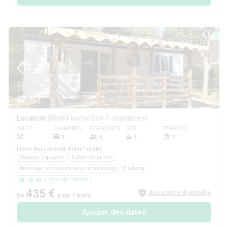
1/7
Location
(Mobil home Eco 3 chambres)
TAILLE
CHAMBRES
PERSONNES
SDB
TERRASSE
ANIMAUX
3
6
1
1
Oui
Inclus dans ce mobil-home / chalet
Cuisine équipée
Salon de jardin
Animaux: acceptés sous conditions
Parking
+ plus de détails
435 €
Assurance disponible
De
pour 7 nuits
Ajouter des dates