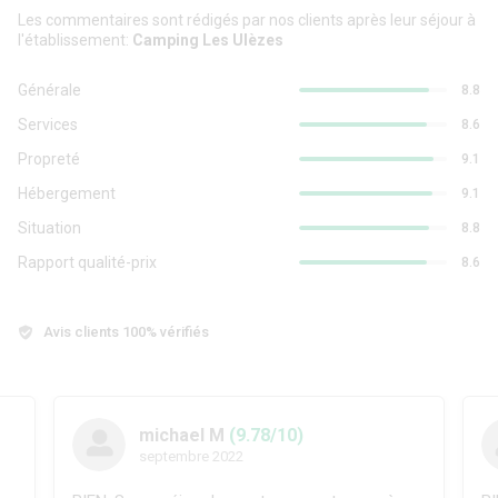
Les commentaires sont rédigés par nos clients après leur séjour à
l'établissement:
Camping Les Ulèzes
Générale
8.8
Services
8.6
Propreté
9.1
Hébergement
9.1
Situation
8.8
Rapport qualité-prix
8.6
Avis clients 100% vérifiés
michael M
(9.78/10)
septembre 2022