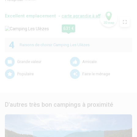
Excellent emplacement -
carte agrandie à afficher
3D map
631 €
4
Raisons de choisir Camping Les Ulèzes
Grande valeur
Amicale
Populaire
Faire le ménage
D'autres très bon campings à proximité