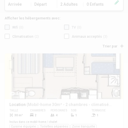
Arrivée
Départ
2 Adultes
0 Enfants
Afficher les hébergements avec:
Wifi
(0)
TV
(0)
Climatisation
(2)
Animaux acceptés
(3)
Trier par
1/1
Location
(Mobil-home 30m² - 2 chambres - climatisé -)
TAILLE
CHAMBRES
PERSONNES
SDB
TERRASSE
ANIMAUX
30 m²
2
4
1
1
Oui
Inclus dans ce mobil-home / chalet
Cuisine équipée
Toilettes séparées
Zone tranquille