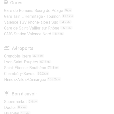
Gares
Gare de Romans Bourg de Péage
9
KM
Gare Tain L'Hermitage - Tournon
13.1
KM
Valence TGV Rhone-alpes Sud
14.2
KM
Gare de Saint-Vallier sur Rhône
15.8
KM
CMS Station Valence Nord
18.4
KM
Aéroports
Grenoble-Isère
37.8
KM
Lyon Saint-Exupéry
67.8
KM
Saint-Étienne-Bouthéon
71.8
KM
Chambéry-Savoie
90.2
KM
Nîmes-Arles-Camargue
158.2
KM
Bon à savoir
Supermarket
0.6
KM
Doctor
0.7
KM
Hospital
1.5
KM