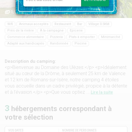
1/20
Wifi
Animaux acceptés
Restaurant
Bar
Village 0.5KM
Près de la rivière
À la campagne
Epicerie
Commerce alimentaire
Pizzeria
Plats à emporter
Minimarché
Adapté aux handicapés
Randonnée
Piscine
Description du camping:
<p>Bienvenue au Domaine des Ulèzes.</p> <p>Idéalement
situé au cœur de la Drôme, à seulement 25 km de Valence
et 12 km de Romans-sur-Isère, notre camping 4 étoiles
vous accueille dans un cadre privilégié, propice à la détente
et à l’évasion.</p> <p>Que vous optiez ...
Lire la suite
3
hébergements correspondant à
votre sélection
VOS DATES
NOMBRE DE PERSONNES