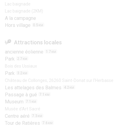
Lac baignade
Lac baignade (2KM)
A la campagne
Hors village
0.5
KM
Attractions locales
ancienne éolienne
1.7
KM
Park
2.7
KM
Bois des Ussiaux
Park
3.2
KM
Château de Collonges, 26260 Saint-Donat sur l'Herbasse
Les attelages des Balmes
4.2
KM
Passage à gué
7.1
KM
Museum
7.1
KM
Musée d'Art Sacré
Centre aéré
7.3
KM
Tour de Ratières
7.6
KM