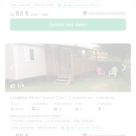
Eau chaude
Micro-onde
+ plus de détails
83 €
Assurance disponible
De
pour 1 nuit
Ajouter des dates
1/4
Location
(Mobil-home 32m²- 2 chambres - climatisé + lave vaisselle)
TAILLE
CHAMBRES
PERSONNES
SDB
TERRASSE
ANIMAUX
32 m²
2
4
1
1
Oui
Inclus dans ce mobil-home / chalet
Toilettes séparées
Zone tranquille
Eau chaude
Lave vaisselle
Micro-onde
+ plus de détails
Assurance disponible