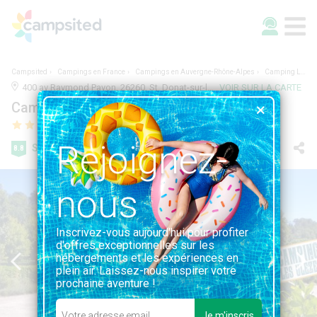
Campsited
Campings en France
Campings en Auvergne-Rhône-Alpes
Camping Les Ulèzes
400 av Raymond Pavon, 26260, St. Donat-sur-l'Herbasse, France | 0.9KM DE ST. DONAT-SUR-L'HERBASSE
VOIR SUR LA CARTE
Camping Les Ulèzes
Rejoignez-
Super
8.8
97 avis
nous
Inscrivez-vous aujourd'hui pour profiter
d'offres exceptionnelles sur les
hébergements et les expériences en
plein air. Laissez-nous inspirer votre
prochaine aventure !
Je m'inscris