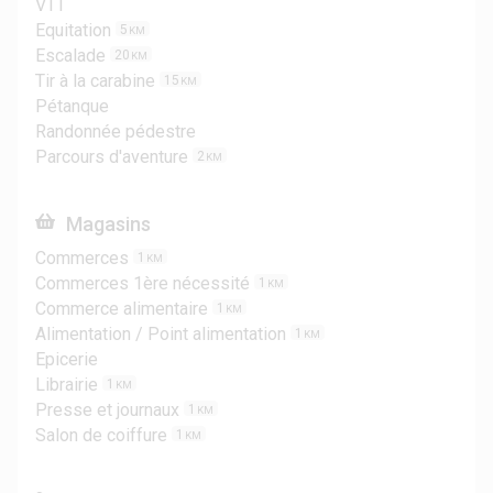
VTT
Equitation
5
KM
Escalade
20
KM
Tir à la carabine
15
KM
Pétanque
Randonnée pédestre
Parcours d'aventure
2
KM
Magasins
Commerces
1
KM
Commerces 1ère nécessité
1
KM
Commerce alimentaire
1
KM
Alimentation / Point alimentation
1
KM
Epicerie
Librairie
1
KM
Presse et journaux
1
KM
Salon de coiffure
1
KM