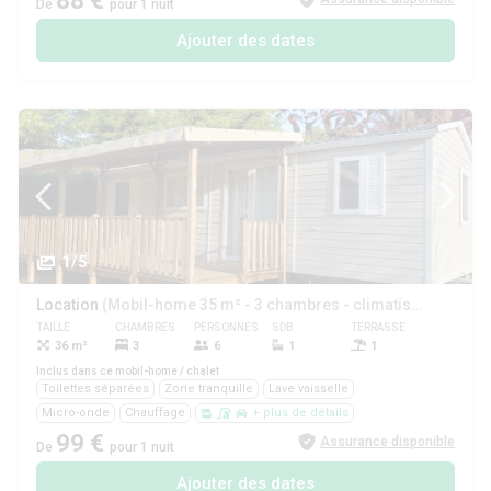
88 €
De
pour 1 nuit
Ajouter des dates
1/5
Location
(Mobil-home 35 m² - 3 chambres - climatisation + lave-vaisselle -)
TAILLE
CHAMBRES
PERSONNES
SDB
TERRASSE
ANIMAUX
36 m²
3
6
1
1
Oui
Inclus dans ce mobil-home / chalet
Toilettes séparées
Zone tranquille
Lave vaisselle
Micro-onde
Chauffage
+ plus de détails
99 €
Assurance disponible
De
pour 1 nuit
Ajouter des dates