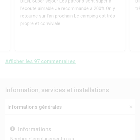
BIEN: Super séjour Les patrons sont super à
BI
l'ecoute aimable Je recommande à 200% On y
tr
retourne sur l'an prochain Le camping est très
propre et conviviale.
Afficher les 97 commentaires
Information, services et installations
Informations générales
Informations
Nombre d'emplacements nus