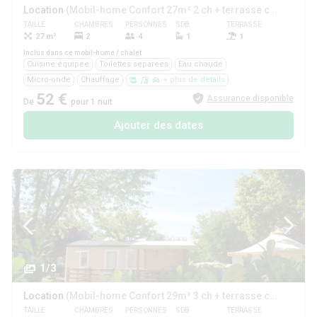
Location
(Mobil-home Confort 27m² 2 ch + terrasse couverte + clim + TV)
TAILLE
CHAMBRES
PERSONNES
SDB
TERRASSE
ANIMAUX
27 m²
2
4
1
1
Oui
Inclus dans ce mobil-home / chalet
Cuisine équipée
Toilettes séparées
Eau chaude
Micro-onde
Chauffage
+ plus de détails
52 €
Assurance disponible
De
pour 1 nuit
Ajouter des dates
1/3
Location
(Mobil-home Confort 29m² 3 ch + terrasse couverte + clim - sans tv)
TAILLE
CHAMBRES
PERSONNES
SDB
TERRASSE
ANIMAUX