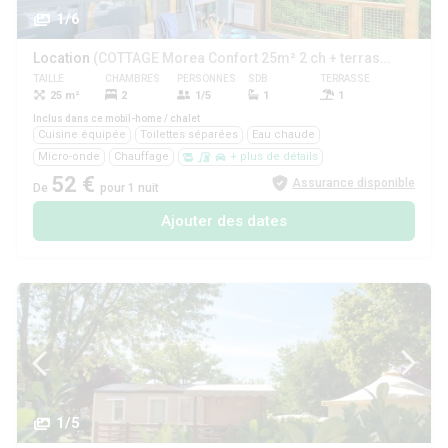
1/6
Location
(COTTAGE Morea Confort 25m² 2 ch + terrasse couverte+ clim)
TAILLE
CHAMBRES
PERSONNES
SDB
TERRASSE
ANIMAUX
25 m²
2
1/5
1
1
Non
Inclus dans ce mobil-home / chalet
Cuisine équipée
Toilettes séparées
Eau chaude
Micro-onde
Chauffage
+ plus de détails
52 €
Assurance disponible
De
pour 1 nuit
Ajouter des dates
1/5