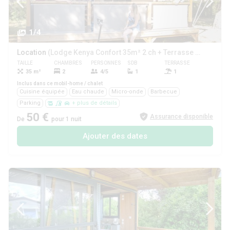
1/4
Location
(Lodge Kenya Confort 35m² 2 ch + Terrasse couverte)
TAILLE
CHAMBRES
PERSONNES
SDB
TERRASSE
ANIMAUX
35 m²
2
4/5
1
1
Non
Inclus dans ce mobil-home / chalet
Cuisine équipée
Eau chaude
Micro-onde
Barbecue
Parking
+ plus de détails
50 €
Assurance disponible
De
pour 1 nuit
Ajouter des dates