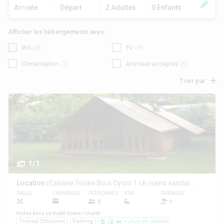
Arrivée
Départ
2 Adultes
0 Enfants
Afficher les hébergements avec:
Wifi
(0)
TV
(3)
Climatisation
(7)
Animaux acceptés
(5)
Trier par
1/1
Location
(Cabane Toilée Bois Cyclo 1 ch (sans sanitaires, sans eau))
TAILLE
CHAMBRES
PERSONNES
SDB
TERRASSE
ANIMAUX
2
1
Non
Inclus dans ce mobil-home / chalet
Transat Chilienne
Parking
+ plus de détails