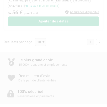
Cuisine équipée
Zone tranquille
Eau chaude
Micro-onde
Chauffage
+ plus de détails
56 €
Assurance disponible
De
pour 1 nuit
Ajouter des dates
Résultats par page
1
2
10
Le plus grand choix
15 000+ locations et emplacements
Des milliers d’avis
De la part de clients vérifiés
100% sécurisé
Réservations et paiements