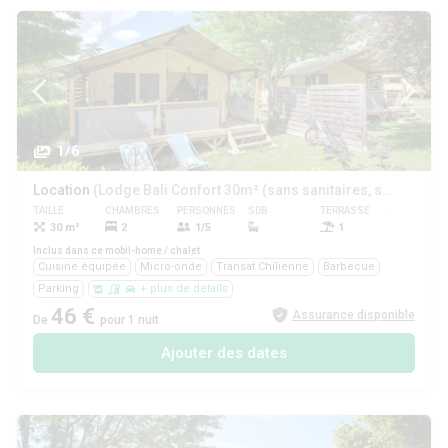
1/6
Location
(Lodge Bali Confort 30m² (sans sanitaires, sans eau))
TAILLE
CHAMBRES
PERSONNES
SDB
TERRASSE
ANIMAUX
30 m²
2
1/5
1
Non
Inclus dans ce mobil-home / chalet
Cuisine équipée
Micro-onde
Transat Chilienne
Barbecue
Parking
+ plus de détails
46 €
Assurance disponible
De
pour 1 nuit
Ajouter des dates