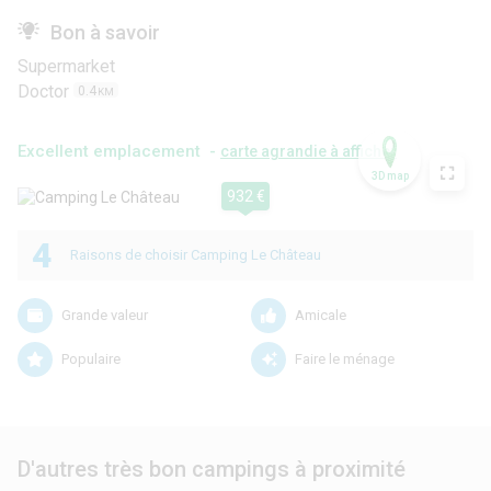
Bon à savoir
Supermarket
Doctor
0.4
KM
Excellent emplacement -
carte agrandie à afficher
3D map
932 €
4
Raisons de choisir Camping Le Château
Grande valeur
Amicale
Populaire
Faire le ménage
D'autres très bon campings à proximité