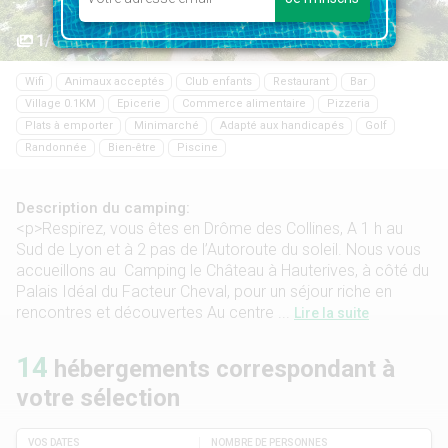
1/59
Wifi
Animaux acceptés
Club enfants
Restaurant
Bar
Village 0.1KM
Epicerie
Commerce alimentaire
Pizzeria
Plats à emporter
Minimarché
Adapté aux handicapés
Golf
Randonnée
Bien-être
Piscine
Description du camping:
<p>Respirez, vous êtes en Drôme des Collines, A 1 h au
Sud de Lyon et à 2 pas de l’Autoroute du soleil. Nous vous
accueillons au Camping le Château à Hauterives, à côté du
Palais Idéal du Facteur Cheval, pour un séjour riche en
rencontres et découvertes Au centre ...
Lire la suite
14
hébergements correspondant à
votre sélection
VOS DATES
NOMBRE DE PERSONNES