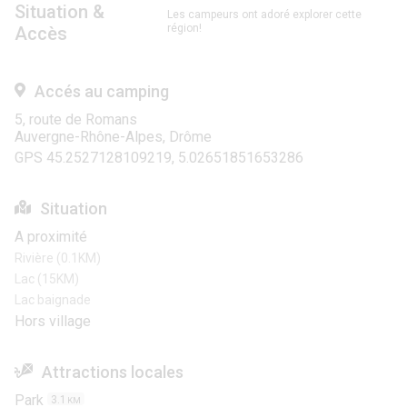
Situation &
Les campeurs ont adoré explorer cette
région!
Accès
Accés au camping
5, route de Romans
Auvergne-Rhône-Alpes, Drôme
GPS 45.2527128109219, 5.02651851653286
Situation
A proximité
Rivière (0.1KM)
Lac (15KM)
Lac baignade
Hors village
Attractions locales
Park
3.1
KM