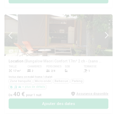
1/8
Location
(Bungalow Maori Confort 17m² 2 ch - (sans sanitaires, sans eau))
TAILLE
CHAMBRES
PERSONNES
SDB
TERRASSE
ANIMAUX
17 m²
2
2/4
1
Non
Inclus dans ce mobil-home / chalet
Zone tranquille
Micro-onde
Barbecue
Parking
+ plus de détails
40 €
Assurance disponible
De
pour 1 nuit
Ajouter des dates