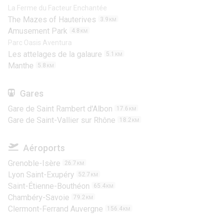
La Ferme du Facteur Enchantée
The Mazes of Hauterives
3.9
KM
Amusement Park
4.8
KM
Parc Oasis Aventura
Les attelages de la galaure
5.1
KM
Manthe
5.8
KM
Gares
Gare de Saint Rambert d'Albon
17.6
KM
Gare de Saint-Vallier sur Rhône
18.2
KM
Aéroports
Grenoble-Isère
26.7
KM
Lyon Saint-Exupéry
52.7
KM
Saint-Étienne-Bouthéon
65.4
KM
Chambéry-Savoie
79.2
KM
Clermont-Ferrand Auvergne
156.4
KM