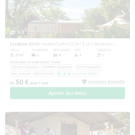
1/3
Location
(Mobil-home Confort 27m² 2 ch + terrasse couverte + clim - sans tv)
TAILLE
CHAMBRES
PERSONNES
SDB
TERRASSE
ANIMAUX
27 m²
2
4
1
1
Oui
Inclus dans ce mobil-home / chalet
Cuisine équipée
Toilettes séparées
Zone tranquille
Eau chaude
Micro-onde
+ plus de détails
50 €
Assurance disponible
De
pour 1 nuit
Ajouter des dates