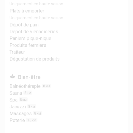
Uniquement en haute saison
Plats à emporter
Uniquement en haute saison
Dépôt de pain
Dépôt de viennoiseries
Paniers pique-nique
Produits fermiers
Traiteur
Dégustation de produits
Bien-être
Balnéothérapie
8
KM
Sauna
8
KM
Spa
8
KM
Jacuzzi
8
KM
Massages
8
KM
Poterie
15
KM