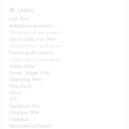
Loisirs
Golf
20
KM
Animations sportives
Uniquement en haute saison
Sports d'eau vive
40
KM
Uniquement en haute saison
Tournoi sport collectif
Uniquement en haute saison
Pêche
0.5
KM
Canoë - Kayak
15
KM
Canyoning
40
KM
Ping-Pong
Vélos
VTT
Equitation
3
KM
Escalade
35
KM
Pétanque
Randonnée pédestre