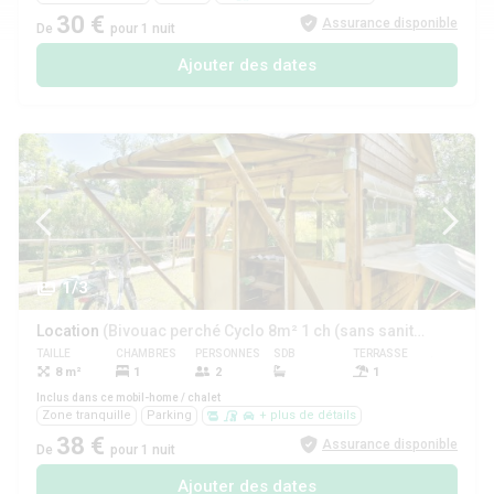
30 €
Assurance disponible
De
pour 1 nuit
Ajouter des dates
1/3
Location
(Bivouac perché Cyclo 8m² 1 ch (sans sanitaires, sans eau))
TAILLE
CHAMBRES
PERSONNES
SDB
TERRASSE
ANIMAUX
8 m²
1
2
1
Non
Inclus dans ce mobil-home / chalet
Zone tranquille
Parking
+ plus de détails
38 €
Assurance disponible
De
pour 1 nuit
Ajouter des dates