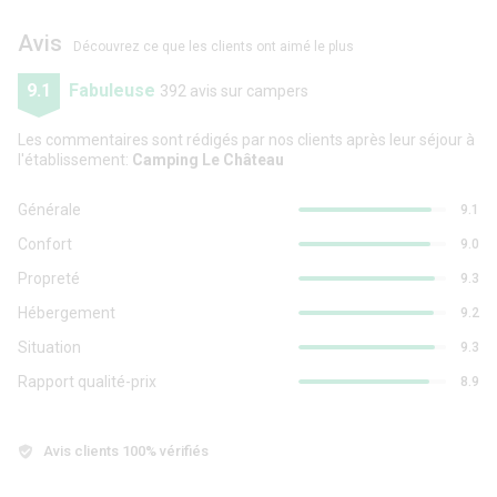
Avis
Découvrez ce que les clients ont aimé le plus
9.1
Fabuleuse
392 avis sur campers
Les commentaires sont rédigés par nos clients après leur séjour à
l'établissement:
Camping Le Château
Générale
9.1
Confort
9.0
Propreté
9.3
Hébergement
9.2
Situation
9.3
Rapport qualité-prix
8.9
Avis clients 100% vérifiés