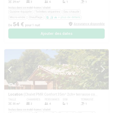
29 m²
3
6
1
1
Oui
Inclus dans ce mobil-home / chalet
Cuisine équipée
Toilettes séparées
Eau chaude
Micro-onde
Chauffage
+ plus de détails
54 €
Assurance disponible
De
pour 1 nuit
Ajouter des dates
1/5
Location
(Chalet PMR Confort 35m² 2ch+ terrasse couverte + TV + clim)
TAILLE
CHAMBRES
PERSONNES
SDB
TERRASSE
ANIMAUX
35 m²
2
4
1
1
Oui
Inclus dans ce mobil-home / chalet