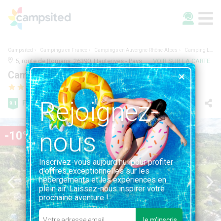
Campsited
Campings en France
Campings en Auvergne-Rhône-Alpes
Camping Le Château
5, route de Romans, 26390, Hauterives - Pays du Facteur Cheval, France | 0.4KM DE HAUTERIVES - PAYS DU FACTEUR CHEVAL
VOIR SUR LA CARTE
Camping Le Château
Rejoignez-
Fabuleuse
9.1
392 avis
nous
-10%
Inscrivez-vous aujourd'hui pour profiter
d'offres exceptionnelles sur les
hébergements et les expériences en
plein air. Laissez-nous inspirer votre
prochaine aventure !
Je m'inscris