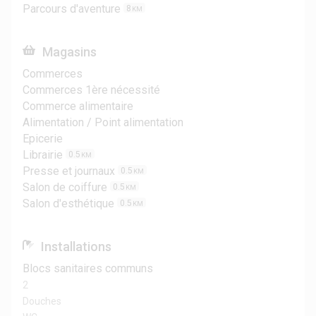
Parcours d'aventure
8
KM
Magasins
Commerces
Commerces 1ère nécessité
Commerce alimentaire
Alimentation / Point alimentation
Epicerie
Librairie
0.5
KM
Presse et journaux
0.5
KM
Salon de coiffure
0.5
KM
Salon d'esthétique
0.5
KM
Installations
Blocs sanitaires communs
2
Douches