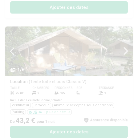
Ajouter des dates
1/6
Location
(Tente toile et bois Classic V)
TAILLE
CHAMBRES
PERSONNES
SDB
TERRASSE
ANIMAUX
25 m²
2
1/5
1
Oui
Inclus dans ce mobil-home / chalet
Ventilateur
Barbecue
Animaux: acceptés sous conditions
Parking
+ plus de détails
43,2 €
Assurance disponible
De
pour 1 nuit
Ajouter des dates