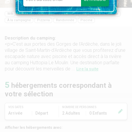
1/8
Wifi
Animaux acceptés
Club enfants
Bar
Près de la rivière
À la campagne
Pizzeria
Randonnée
Piscine
Description du camping:
<p>C’est aux portes des Gorges de l’Ardèche, dans le joli
village de Saint-Martin-d’Ardèche que vous profiterez d’une
escapade nature avec piscine et accès direct à la rivière
au camping Huttopia Le Moulin. Une destination parfaite
pour découvrir les merveilles de ...
Lire la suite
5
hébergements correspondant à
votre sélection
VOS DATES
NOMBRE DE PERSONNES
Arrivée
Départ
2 Adultes
0 Enfants
Afficher les hébergements avec: