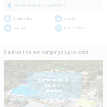
4
Raisons de choisir Huttopia le Moulin
Grande valeur
Amicale
Populaire
Faire le ménage
D'autres très bon campings à proximité
Domaine de La
Sablière -
naturiste