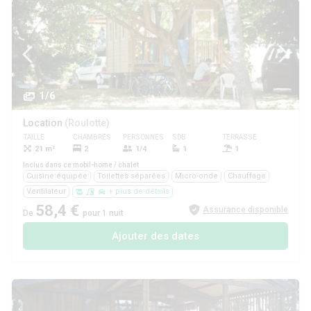
1/6
Location
(Roulotte)
TAILLE
CHAMBRES
PERSONNES
SDB
TERRASSE
ANIMAUX
21 m²
2
1/4
1
1
Oui
Inclus dans ce mobil-home / chalet
Cuisine équipée
Toilettes séparées
Micro-onde
Chauffage
Ventilateur
+ plus de détails
58,4 €
Assurance disponible
De
pour 1 nuit
Ajouter des dates