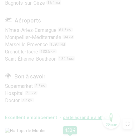
Bagnols-sur-Cèze
16.1
KM
Aéroports
Nîmes-Arles-Camargue
61.6
KM
Montpellier-Méditerranée
94
KM
Marseille Provence
109.1
KM
Grenoble-Isère
132.5
KM
Saint-Étienne-Bouthéon
139.6
KM
Bon à savoir
Supermarket
3.6
KM
Hospital
7.1
KM
Doctor
7.4
KM
Excellent emplacement -
carte agrandie à afficher
3D map
430 €