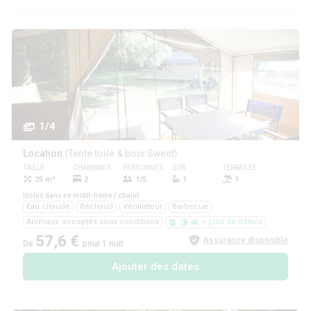
1/4
Location
(Tente toile & bois Sweet)
TAILLE
CHAMBRES
PERSONNES
SDB
TERRASSE
ANIMAUX
25 m²
2
1/5
1
1
Oui
Inclus dans ce mobil-home / chalet
Eau chaude
Réchaud
Ventilateur
Barbecue
Animaux: acceptés sous conditions
+ plus de détails
57,6 €
Assurance disponible
De
pour 1 nuit
Ajouter des dates