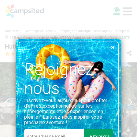
Campsited
Campings en France
Campings en Auvergne-Rhône-Alpes
Huttopia le Moulin
125 rue Candelas du Moulin, 07700, Saint Martin d'Ardèche, France | ARDÈCHE, AUVERGNE-RHÔNE-ALPES
VOIR SUR LA CARTE
Huttopia le Moulin
Rejoignez-
nous
Inscrivez-vous aujourd'hui pour profiter
d'offres exceptionnelles sur les
hébergements et les expériences en
plein air. Laissez-nous inspirer votre
prochaine aventure !
Je m'inscris