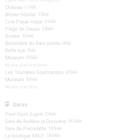
Église Saint-Roch d'Aiguèze
Château
1.1
KM
Ancien hôpital
1.2
KM
Coin Pique-nique
1.2
KM
Plage de Sauze
1.8
KM
Riviere
2.6
KM
Belvédère du Ranc pointu
3
KM
Belle vue
3
KM
Museum
3.5
KM
Musée d'art moderne
Les Tournées Gourmandes
3.5
KM
Museum
3.6
KM
Musée d'art libre
Gares
Pont-Saint-Esprit
7.9
KM
Gare de Bollène la Croisière
11.5
KM
Gare de Pierrelatte
13.5
KM
La boutique SNCF
16.1
KM