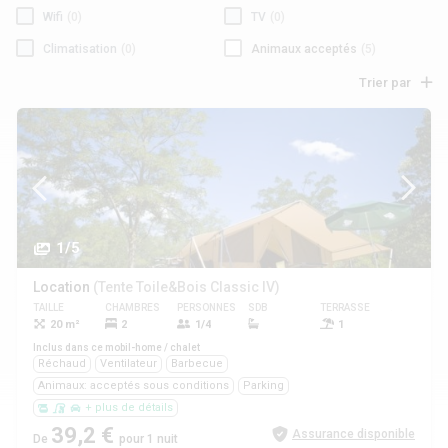
Wifi
(0)
TV
(0)
Climatisation
(0)
Animaux acceptés
(5)
Trier par
1/5
Location
(Tente Toile&Bois Classic IV)
TAILLE
CHAMBRES
PERSONNES
SDB
TERRASSE
ANIMAUX
20 m²
2
1/4
1
Oui
Inclus dans ce mobil-home / chalet
Réchaud
Ventilateur
Barbecue
Animaux: acceptés sous conditions
Parking
+ plus de détails
39,2 €
Assurance disponible
De
pour 1 nuit