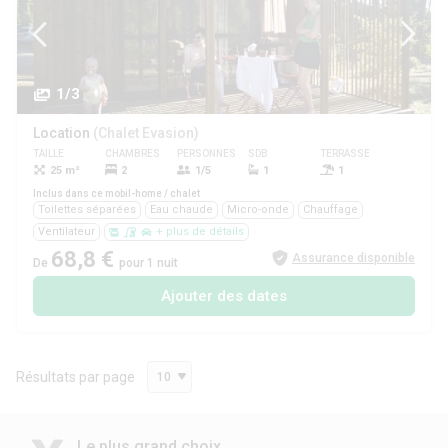
1/3
Location
(Chalet Evasion)
TAILLE
CHAMBRES
PERSONNES
SDB
TERRASSE
ANIMAUX
25 m²
2
1/5
1
1
Oui
Inclus dans ce mobil-home / chalet
Toilettes séparées
Eau chaude
Micro-onde
Chauffage
Ventilateur
+ plus de détails
68,8 €
Assurance disponible
De
pour 1 nuit
Ajouter des dates
Résultats par page
10
Le plus grand choix