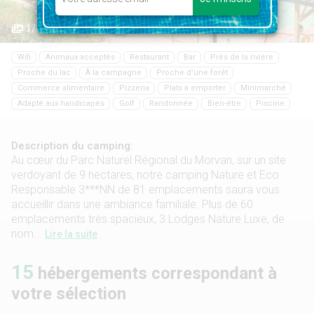
1/44
Wifi
Animaux acceptés
Restaurant
Bar
Près de la rivière
Proche du lac
À la campagne
Proche d'une forêt
Commerce alimentaire
Pizzeria
Plats à emporter
Minimarché
Adapté aux handicapés
Golf
Randonnée
Bien-être
Piscine
Description du camping:
Au cœur du Parc Naturel Régional du Morvan, sur un site
verdoyant de 9 hectares, notre camping Nature et Eco
Responsable 3***NN de 81 emplacements saura vous
accueillir dans une ambiance familiale. Plus de 60
emplacements très spacieux, 3 Lodges Nature Luxe, de
nom...
Lire la suite
15
hébergements correspondant à
votre sélection