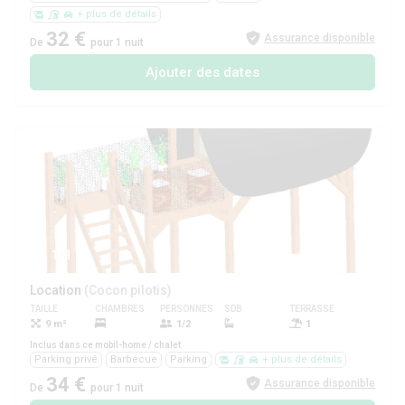
+ plus de détails
32 €
Assurance disponible
De
pour 1 nuit
Ajouter des dates
1/1
Location
(Cocon pilotis)
TAILLE
CHAMBRES
PERSONNES
SDB
TERRASSE
ANIMAUX
9 m²
1/2
1
Non
Inclus dans ce mobil-home / chalet
Parking privé
Barbecue
Parking
+ plus de détails
34 €
Assurance disponible
De
pour 1 nuit