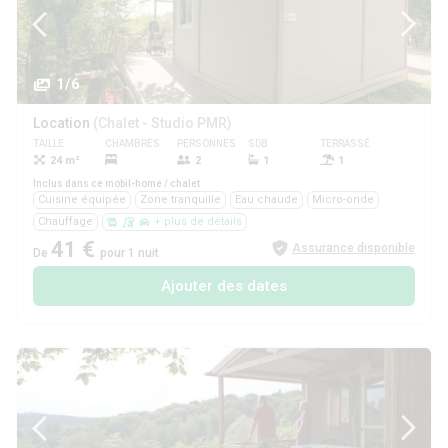
1/6
Location
(Chalet - Studio PMR)
TAILLE
CHAMBRES
PERSONNES
SDB
TERRASSE
ANIMAUX
24 m²
2
1
1
Oui
Inclus dans ce mobil-home / chalet
Cuisine équipée
Zone tranquille
Eau chaude
Micro-onde
Chauffage
+ plus de détails
41 €
Assurance disponible
De
pour 1 nuit
Ajouter des dates