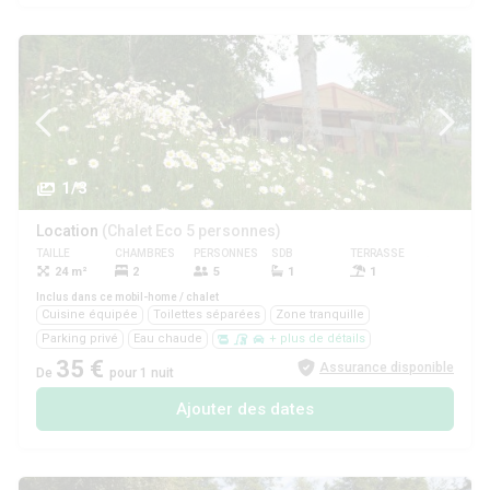
1/3
Location
(Chalet Eco 5 personnes)
TAILLE
CHAMBRES
PERSONNES
SDB
TERRASSE
ANIMAUX
24 m²
2
5
1
1
Oui
Inclus dans ce mobil-home / chalet
Cuisine équipée
Toilettes séparées
Zone tranquille
Parking privé
Eau chaude
+ plus de détails
35 €
Assurance disponible
De
pour 1 nuit
Ajouter des dates