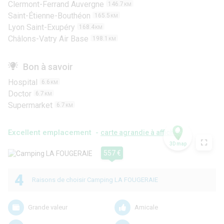
Clermont-Ferrand Auvergne
146.7
KM
Saint-Étienne-Bouthéon
165.5
KM
Lyon Saint-Exupéry
168.4
KM
Châlons-Vatry Air Base
198.1
KM
Bon à savoir
Hospital
6.6
KM
Doctor
6.7
KM
Supermarket
6.7
KM
Excellent emplacement -
carte agrandie à afficher
3D map
557 €
4
Raisons de choisir Camping LA FOUGERAIE
Grande valeur
Amicale