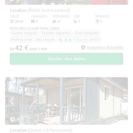
Location
(Mobil-home confort)
TAILLE
CHAMBRES
PERSONNES
SDB
TERRASSE
ANIMAUX
24 m²
3
6
1
1
Oui
Inclus dans ce mobil-home / chalet
Cuisine équipée
Toilettes séparées
Zone tranquille
Parking privé
Eau chaude
+ plus de détails
42 €
Assurance disponible
De
pour 1 nuit
Ajouter des dates
1/5
Location
(Chalet 1/5 Personnes)