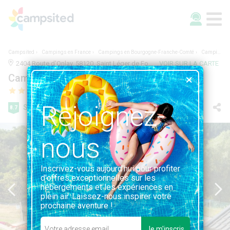
Campsited
Campings en France
Campings en Bourgogne-Franche-Comté
Camping LA FOUGERAIE
2404 Route d'Onlay, 58120, Saint Léger de Fougeret, France | 2.0KM DE SAINT LÉGER DE FOUGERET
VOIR SUR LA CARTE
Camping LA FOUGERAIE
Rejoignez-
Super
8.7
197 avis
nous
Inscrivez-vous aujourd'hui pour profiter
d'offres exceptionnelles sur les
hébergements et les expériences en
plein air. Laissez-nous inspirer votre
prochaine aventure !
Je m'inscris