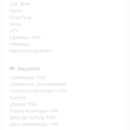
Golf
35
KM
Pêche
Ping-Pong
Vélos
VTT
Equitation
11
KM
Pétanque
Randonnée pédestre
Magasins
Commerces
11
KM
Commerces 1ère nécessité
Commerce alimentaire
11
KM
Epicerie
Librairie
11
KM
Presse et journaux
11
KM
Salon de coiffure
11
KM
Salon d'esthétique
11
KM