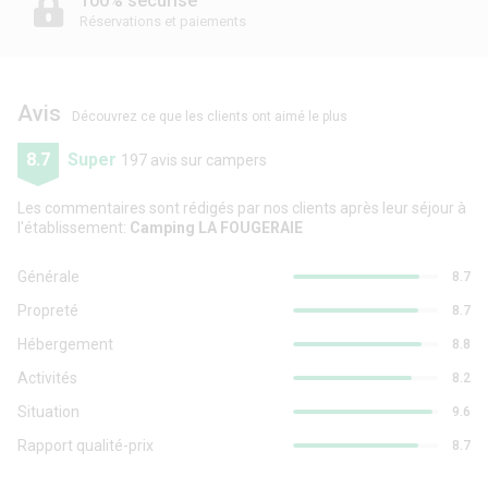
100% sécurisé
Réservations et paiements
Avis
Découvrez ce que les clients ont aimé le plus
8.7
Super
197 avis sur campers
Les commentaires sont rédigés par nos clients après leur séjour à
l'établissement:
Camping LA FOUGERAIE
Générale
8.7
Propreté
8.7
Hébergement
8.8
Activités
8.2
Situation
9.6
Rapport qualité-prix
8.7