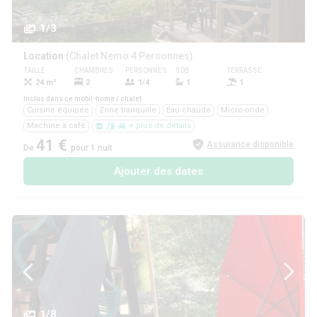
1/3
Location
(Chalet Nemo 4 Personnes)
TAILLE
CHAMBRES
PERSONNES
SDB
TERRASSE
ANIMAUX
24 m²
2
1/4
1
1
Oui
Inclus dans ce mobil-home / chalet
Cuisine équipée
Zone tranquille
Eau chaude
Micro-onde
Machine à café
+ plus de détails
41 €
Assurance disponible
De
pour 1 nuit
Ajouter des dates
1/8