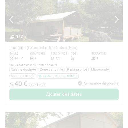
1/7
Location
(Grande Lodge Nature Eco)
TAILLE
CHAMBRES
PERSONNES
SDB
TERRASSE
ANIMAUX
24 m²
2
1/5
1
Oui
Inclus dans ce mobil-home / chalet
Cuisine équipée
Zone tranquille
Parking privé
Micro-onde
Machine à café
+ plus de détails
40 €
Assurance disponible
De
pour 1 nuit
Ajouter des dates