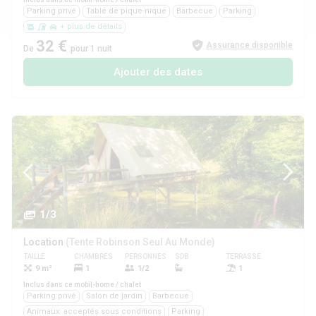
Parking privé
Table de pique-nique
Barbecue
Parking
+ plus de détails
32 €
Assurance disponible
De
pour 1 nuit
Ajouter des dates
1/3
Location
(Tente Robinson Seul Au Monde)
TAILLE
CHAMBRES
PERSONNES
SDB
TERRASSE
ANIMAUX
9 m²
1
1/2
1
Oui
Inclus dans ce mobil-home / chalet
Parking privé
Salon de jardin
Barbecue
Animaux: acceptés sous conditions
Parking