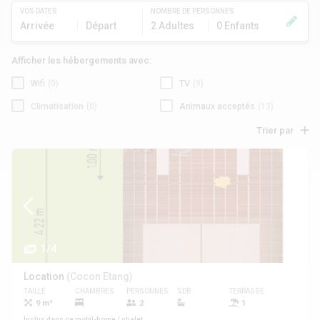
VOS DATES
NOMBRE DE PERSONNES
Arrivée
Départ
2 Adultes
0 Enfants
Afficher les hébergements avec:
Wifi
(0)
TV
(9)
Climatisation
(0)
Animaux acceptés
(13)
Trier par
1/4
Location
(Cocon Etang)
TAILLE
CHAMBRES
PERSONNES
SDB
TERRASSE
ANIMAUX
9 m²
2
1
Non
Inclus dans ce mobil-home / chalet