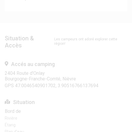
Situation &
Les campeurs ont adoré explorer cette
région!
Accès
Accés au camping
2404 Route d'Onlay
Bourgogne-Franche-Comté, Nièvre
GPS 47.0046540901702, 3.90516766137694
Situation
Bord de
Rivière
Étang
Plan d'eau