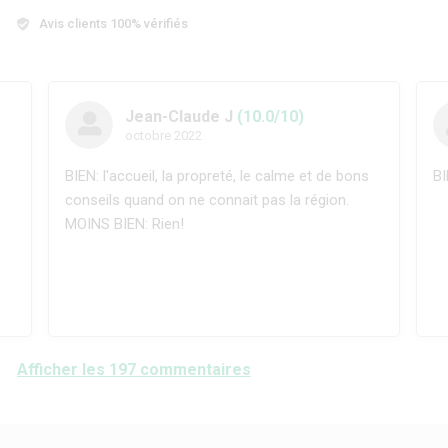
Avis clients 100% vérifiés
Jean-Claude J
(10.0/10)
octobre 2022
BIEN: l'accueil, la propreté, le calme et de bons
BI
conseils quand on ne connait pas la région.
MOINS BIEN: Rien!
Afficher les 197 commentaires