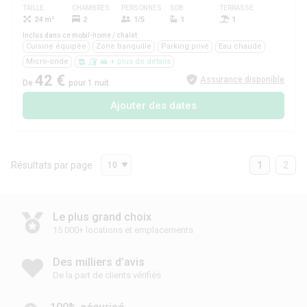
TAILLE
CHAMBRES
PERSONNES
SDB
TERRASSE
ANIMAUX
24 m²
2
1/5
1
1
Oui
Inclus dans ce mobil-home / chalet
Cuisine équipée
Zone tranquille
Parking privé
Eau chaude
Micro-onde
+ plus de détails
42 €
Assurance disponible
De
pour 1 nuit
Ajouter des dates
Résultats par page
1
2
10
Le plus grand choix
15 000+ locations et emplacements
Des milliers d’avis
De la part de clients vérifiés