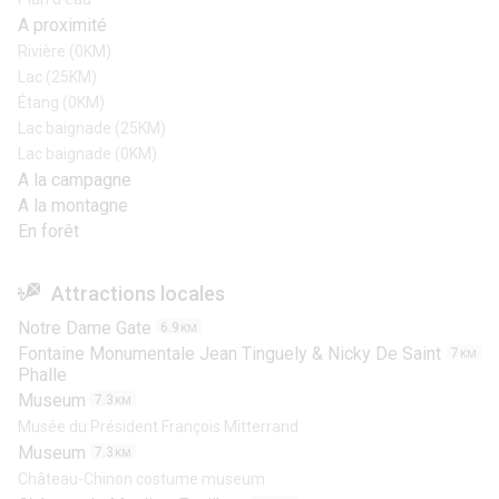
A proximité
Rivière (0KM)
Lac (25KM)
Étang (0KM)
Lac baignade (25KM)
Lac baignade (0KM)
A la campagne
A la montagne
En forêt
Attractions locales
Notre Dame Gate
6.9
KM
Fontaine Monumentale Jean Tinguely & Nicky De Saint
7
KM
Phalle
Museum
7.3
KM
Musée du Président François Mitterrand
Museum
7.3
KM
Château-Chinon costume museum