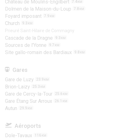
Château de Moulins-Engilbert
7.4
KM
Dolmen de la Maison-du-Loup
7.8
KM
Foyard imposant
7.9
KM
Church
9.3
KM
Prieuré Saint-Hilaire de Commagny
Cascade de la Dragne
9.3
KM
Sources de l'Yonne
9.7
KM
Site gallo-romain des Bardiaux
9.8
KM
Gares
Gare de Luzy
23.9
KM
Brion-Laizy
25.3
KM
Gare de Cercy-la-Tour
25.6
KM
Gare Étang Sur Arroux
26.1
KM
Autun
29.9
KM
Aéroports
Dole-Tavaux
116
KM