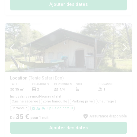
Ajouter des dates
1/4
Location
(Tente Safari Eco)
TAILLE
CHAMBRES
PERSONNES
SDB
TERRASSE
ANIMAUX
35 m²
2
1/4
1
Oui
Inclus dans ce mobil-home / chalet
Cuisine séparée
Zone tranquille
Parking privé
Chauffage
Barbecue
+ plus de détails
35 €
Assurance disponible
De
pour 1 nuit
Ajouter des dates