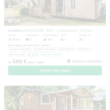
1/8
Location
(Chalet CLUB - 35m² - 2 chambres - 3/5 pers + terrasse couverte -)
TAILLE
CHAMBRES
PERSONNES
SDB
TERRASSE
ANIMAUX
35 m²
2
3/5
1
1
Oui
Inclus dans ce mobil-home / chalet
Cuisine séparée
Cuisine équipée
Eau chaude
Gazinière
Micro-onde
+ plus de détails
560 €
Assurance disponible
De
pour 7 nuits
Ajouter des dates