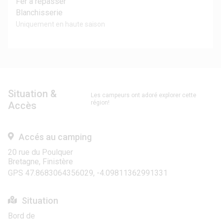
Fer à repasser
Blanchisserie
Uniquement en haute saison
Situation &
Les campeurs ont adoré explorer cette
région!
Accès
Accés au camping
20 rue du Poulquer
Bretagne, Finistère
GPS 47.8683064356029, -4.09811362991331
Situation
Bord de