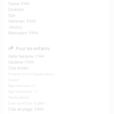
Sauna
0.6
KM
Solarium
Spa
Hammam
0.6
KM
Jacuzzi
Massages
0.6
KM
Pour les enfants
Halte Garderie
1.5
KM
Garderie
1.5
KM
Club enfant
Uniquement en haute saison
Gratuit
Age minimum: 4
Age maximum: 11
Haute saison
Date ouverture: 6 juillet
Club de plage
0.4
KM