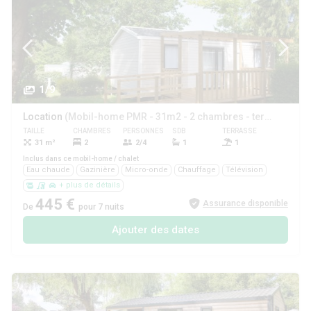
1/9
Location
(Mobil-home PMR - 31m2 - 2 chambres - terrasse couverte - (mobil-home adapté aux Personnes à Mobilité Réduite) -)
TAILLE
CHAMBRES
PERSONNES
SDB
TERRASSE
ANIMAUX
31 m²
2
2/4
1
1
Oui
Inclus dans ce mobil-home / chalet
Eau chaude
Gazinière
Micro-onde
Chauffage
Télévision
+ plus de détails
445 €
Assurance disponible
De
pour 7 nuits
Ajouter des dates