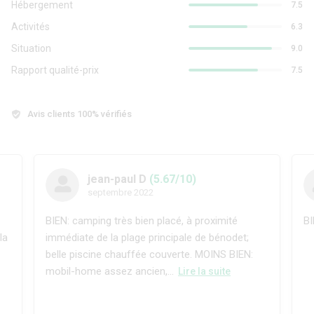
Hébergement
7.5
Activités
6.3
Situation
9.0
Rapport qualité-prix
7.5
Avis clients 100% vérifiés
jean-paul D
(5.67/10)
septembre 2022
BIEN: camping très bien placé, à proximité
BI
la
immédiate de la plage principale de bénodet;
belle piscine chauffée couverte. MOINS BIEN:
mobil-home assez ancien,...
Lire la suite