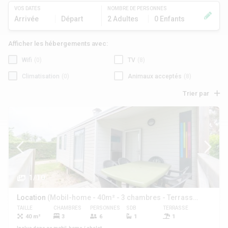
VOS DATES
NOMBRE DE PERSONNES
Arrivée
Départ
2 Adultes
0 Enfants
Afficher les hébergements avec:
Wifi
(0)
TV
(8)
Climatisation
(0)
Animaux acceptés
(8)
Trier par
1/10
Location
(Mobil-home - 40m² - 3 chambres - Terrasse -)
TAILLE
CHAMBRES
PERSONNES
SDB
TERRASSE
ANIMAUX
40 m²
3
6
1
1
Oui