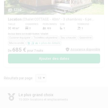
1/10
Location
(Chalet COTTAGE - 40m² - 3 chambres - 6 pers max- terrasse couverte -)
TAILLE
CHAMBRES
PERSONNES
SDB
TERRASSE
ANIMAUX
40 m²
3
4/6
1
1
Oui
Inclus dans ce mobil-home / chalet
Cuisine équipée
Toilettes séparées
Eau chaude
Gazinière
Micro-onde
+ plus de détails
685 €
Assurance disponible
De
pour 7 nuits
Ajouter des dates
Résultats par page
10
Le plus grand choix
15 000+ locations et emplacements