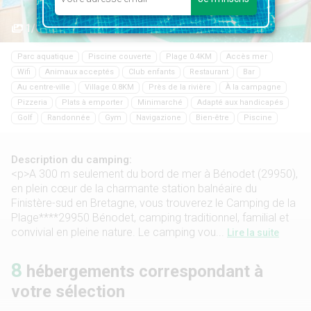
1/82
Parc aquatique
Piscine couverte
Plage 0.4KM
Accès mer
Wifi
Animaux acceptés
Club enfants
Restaurant
Bar
Au centre-ville
Village 0.8KM
Près de la rivière
À la campagne
Pizzeria
Plats à emporter
Minimarché
Adapté aux handicapés
Golf
Randonnée
Gym
Navigazione
Bien-être
Piscine
Description du camping:
<p>A 300 m seulement du bord de mer à Bénodet (29950),
en plein cœur de la charmante station balnéaire du
Finistère-sud en Bretagne, vous trouverez le Camping de la
Plage****29950 Bénodet, camping traditionnel, familial et
convivial en pleine nature. Le camping vou...
Lire la suite
8
hébergements correspondant à
votre sélection