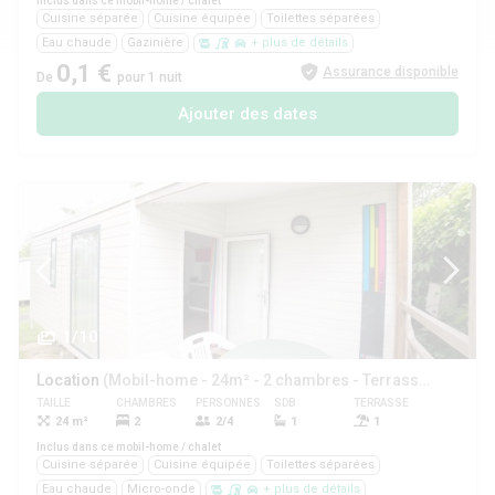
Inclus dans ce mobil-home / chalet
Cuisine séparée
Cuisine équipée
Toilettes séparées
Eau chaude
Gazinière
+ plus de détails
0,1 €
Assurance disponible
De
pour 1 nuit
Ajouter des dates
1/10
Location
(Mobil-home - 24m² - 2 chambres - Terrasse -)
TAILLE
CHAMBRES
PERSONNES
SDB
TERRASSE
ANIMAUX
24 m²
2
2/4
1
1
Oui
Inclus dans ce mobil-home / chalet
Cuisine séparée
Cuisine équipée
Toilettes séparées
Eau chaude
Micro-onde
+ plus de détails