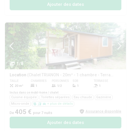
Ajouter des dates
1/8
Location
(Chalet TRIANON - 20m² - 1 chambre - Terrasse couverte -)
TAILLE
CHAMBRES
PERSONNES
SDB
TERRASSE
ANIMAUX
20 m²
1
1/2
1
1
Oui
Inclus dans ce mobil-home / chalet
Cuisine équipée
Toilettes séparées
Eau chaude
Gazinière
Micro-onde
+ plus de détails
405 €
Assurance disponible
De
pour 7 nuits
Ajouter des dates