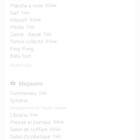
Planche à voile
0.5
KM
Surf
1
KM
Kitesurf
0.5
KM
Pêche
1
KM
Canoë - Kayak
1
KM
Tennis collectif
0.5
KM
Ping-Pong
Baby foot
Montre plus
Magasins
Commerces
1
KM
Epicerie
Uniquement en haute saison
Librairie
1
KM
Presse et journaux
0.8
KM
Salon de coiffure
0.8
KM
Salon d'esthétique
1
KM