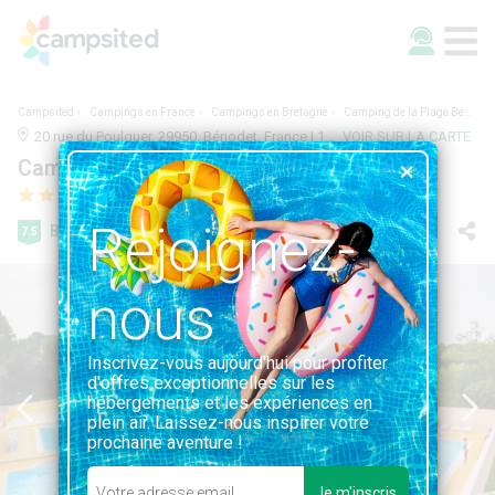
Campsited
Campings en France
Campings en Bretagne
Camping de la Plage Bénodet
20 rue du Poulquer, 29950, Bénodet, France | 1.0KM DE BÉNODET
VOIR SUR LA CARTE
Camping de la Plage Bénodet
Rejoignez-
Bien
7.5
146 avis
nous
Inscrivez-vous aujourd'hui pour profiter
d'offres exceptionnelles sur les
hébergements et les expériences en
plein air. Laissez-nous inspirer votre
prochaine aventure !
Je m'inscris