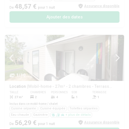
48,57 €
Assurance disponible
De
pour 1 nuit
Ajouter des dates
1/10
Location
(Mobil-home - 27m² - 2 chambres - Terrasse -)
TAILLE
CHAMBRES
PERSONNES
SDB
TERRASSE
ANIMAUX
27 m²
2
4
1
1
Oui
Inclus dans ce mobil-home / chalet
Cuisine séparée
Cuisine équipée
Toilettes séparées
Eau chaude
Gazinière
+ plus de détails
56,29 €
Assurance disponible
De
pour 1 nuit