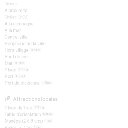
Rivière
A proximité
Rivière (1KM)
A la campagne
A la mer
Centre-ville
Périphérie de la ville
Hors village
0.8
KM
Bord de mer
Mer
0.3
KM
Plage
0.4
KM
Port
1.5
KM
Port de plaisance
1.5
KM
Attractions locales
Plage du Trez
0.7
KM
Table d’orientation
0.8
KM
Manège (2 à 8 ans)
1
KM
Phare Le Coq
1
KM