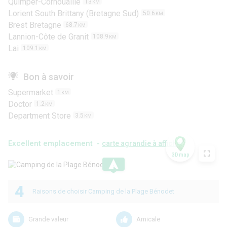
Quimper-Cornouaille
13
KM
Lorient South Brittany (Bretagne Sud)
50.6
KM
Brest Bretagne
68.7
KM
Lannion-Côte de Granit
108.9
KM
Lai
109.1
KM
Bon à savoir
Supermarket
1
KM
Doctor
1.2
KM
Department Store
3.5
KM
Excellent emplacement -
carte agrandie à afficher
3D map
.
4
Raisons de choisir Camping de la Plage Bénodet
Grande valeur
Amicale