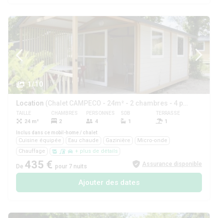
1/10
Location
(Chalet CAMPECO - 24m² - 2 chambres - 4 pers - terrasse couverte -)
TAILLE
CHAMBRES
PERSONNES
SDB
TERRASSE
ANIMAUX
24 m²
2
4
1
1
Oui
Inclus dans ce mobil-home / chalet
Cuisine équipée
Eau chaude
Gazinière
Micro-onde
Chauffage
+ plus de détails
435 €
Assurance disponible
De
pour 7 nuits
Ajouter des dates