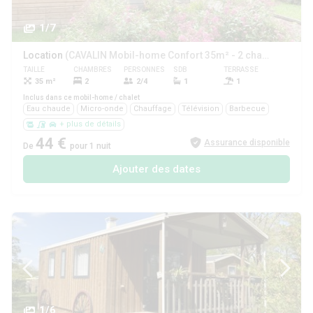
1/7
Location
(CAVALIN Mobil-home Confort 35m² - 2 chambres ( personnes à mobilité réduite) sur parcelle >100m2)
TAILLE
CHAMBRES
PERSONNES
SDB
TERRASSE
ANIMAUX
35 m²
2
2/4
1
1
Oui
Inclus dans ce mobil-home / chalet
Eau chaude
Micro-onde
Chauffage
Télévision
Barbecue
+ plus de détails
44 €
Assurance disponible
De
pour 1 nuit
Ajouter des dates
1/6