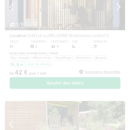
1/3
Location
(CAELIA ou MELUSINE Mobilhome confort 31m2 2chambres 31m2)
TAILLE
CHAMBRES
PERSONNES
SDB
TERRASSE
ANIMAUX
2
4
Oui
Inclus dans ce mobil-home / chalet
Eau chaude
Micro-onde
Chauffage
Télévision
Auvent
+ plus de détails
42 €
Assurance disponible
De
pour 1 nuit
Ajouter des dates