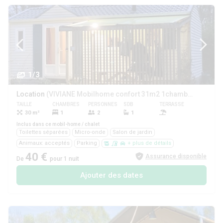
1/3
Location
(VIVIANE Mobilhome confort 31m2 1chambre + salon)
TAILLE
CHAMBRES
PERSONNES
SDB
TERRASSE
ANIMAUX
30 m²
1
2
1
Oui
Inclus dans ce mobil-home / chalet
Toilettes séparées
Micro-onde
Salon de jardin
Animaux: acceptés
Parking
+ plus de détails
40 €
Assurance disponible
De
pour 1 nuit
Ajouter des dates