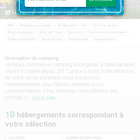
1/32
Wifi
Animaux acceptés
Restaurant
Bar
Proche du lac
À la campagne
Bord de l'eau
Epicerie
Commerce alimentaire
Plats à emporter
Minimarché
Randonnée
Navigazione
Description du camping:
<p>Nous sommes un camping ecologique, à taille humaine,
classé Ecolabel depuis 2017, grâce à votre implication lors
de votre séjour, ensemble nous préservons
l'environnement, nous faisons attention à nos
consommations d'eau, d'énergie, nous utilisons des
produits d...
Lire la suite
10
hébergements correspondant à
votre sélection
VOS DATES
NOMBRE DE PERSONNES