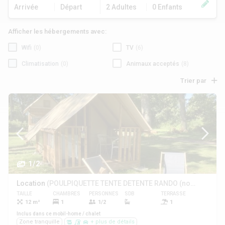
Arrivée
Départ
2 Adultes
0 Enfants
Afficher les hébergements avec:
Wifi
(0)
TV
(6)
Climatisation
(0)
Animaux acceptés
(8)
Trier par
1/2
Location
(POULPIQUETTE TENTE DETENTE RANDO (nouveauté 2022))
TAILLE
CHAMBRES
PERSONNES
SDB
TERRASSE
ANIMAUX
12 m²
1
1/2
1
Inclus dans ce mobil-home / chalet
Zone tranquille
+ plus de détails