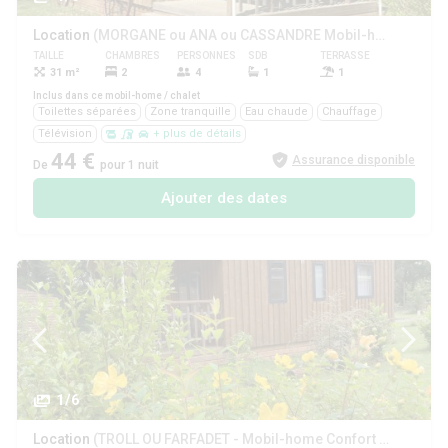
Location
(MORGANE ou ANA ou CASSANDRE Mobil-home Confort 31m² - 2 chambres sur parcelle >100m2)
TAILLE
CHAMBRES
PERSONNES
SDB
TERRASSE
ANIMAUX
31 m²
2
4
1
1
Oui
Inclus dans ce mobil-home / chalet
Toilettes séparées
Zone tranquille
Eau chaude
Chauffage
Télévision
+ plus de détails
44 €
Assurance disponible
De
pour 1 nuit
Ajouter des dates
1/6
Location
(TROLL OU FARFADET - Mobil-home Confort 36m² - 3 chambres sur parcelle >100m2- 6 pers)