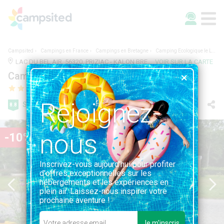
Campsited
Campings en France
Campings en Bretagne
Camping Ecologique le Lac O Fées
LAC DU BEL AIR, 56320, PRIZIAC - KALON BREIZH, France | 0.3KM DE PRIZIAC - KALON BREIZH
VOIR SUR LA CARTE
Camping Ecologique le Lac O Fées
Rejoignez-
Super
8.8
50 avis
nous
-10%
Inscrivez-vous aujourd'hui pour profiter
d'offres exceptionnelles sur les
hébergements et les expériences en
plein air. Laissez-nous inspirer votre
prochaine aventure !
Je m'inscris