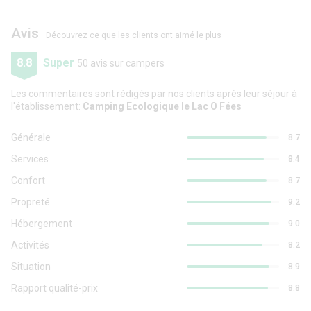
Avis
Découvrez ce que les clients ont aimé le plus
8.8
Super
50 avis sur campers
Les commentaires sont rédigés par nos clients après leur séjour à
l'établissement:
Camping Ecologique le Lac O Fées
Générale
8.7
Services
8.4
Confort
8.7
Propreté
9.2
Hébergement
9.0
Activités
8.2
Situation
8.9
Rapport qualité-prix
8.8