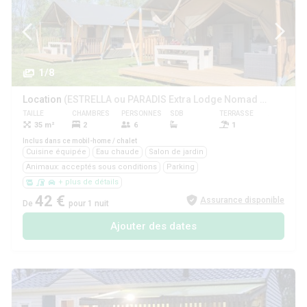
1/8
Location
(ESTRELLA ou PARADIS Extra Lodge Nomad grand confort comme à la maison 35m2 - 6 personnes)
TAILLE
CHAMBRES
PERSONNES
SDB
TERRASSE
ANIMAUX
35 m²
2
6
1
Oui
Inclus dans ce mobil-home / chalet
Cuisine équipée
Eau chaude
Salon de jardin
Animaux: acceptés sous conditions
Parking
+ plus de détails
42 €
Assurance disponible
De
pour 1 nuit
Ajouter des dates