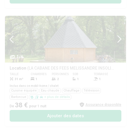
1/6
Location
(LA CABANE DES FEES MELISSANDRE INSOLITE 2pers 25m2)
TAILLE
CHAMBRES
PERSONNES
SDB
TERRASSE
ANIMAUX
31 m²
1
2
1
1
Oui
Inclus dans ce mobil-home / chalet
Cuisine équipée
Eau chaude
Chauffage
Télévision
Barbecue
+ plus de détails
38 €
Assurance disponible
De
pour 1 nuit
Ajouter des dates