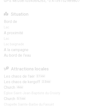
GPS 48.0581054564263, -3.4159752989807
Situation
Bord de
Lac
A proximité
Lac
Lac baignade
A la campagne
Au bord de l'eau
Attractions locales
Les chaos de l'aër
2.1
KM
Les chaos de kergoff
2.3
KM
Church
4
KM
Église Saint-Jean-Baptiste du Croisty
Church
5.1
KM
Chapelle Sainte-Barbe du Faouët