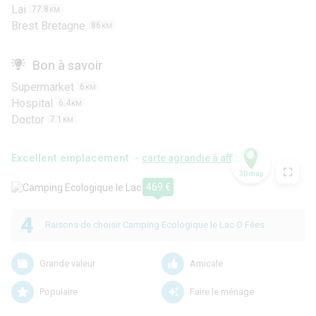
Lai
77.8
KM
Brest Bretagne
86
KM
Bon à savoir
Supermarket
6
KM
Hospital
6.4
KM
Doctor
7.1
KM
Excellent emplacement -
carte agrandie à afficher
3D map
469 €
4
Raisons de choisir Camping Ecologique le Lac O Fées
Grande valeur
Amicale
Populaire
Faire le ménage