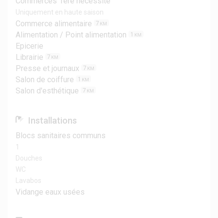
Commerces 1ère nécessité
Uniquement en haute saison
Commerce alimentaire
7
KM
Alimentation / Point alimentation
1
KM
Epicerie
Librairie
7
KM
Presse et journaux
7
KM
Salon de coiffure
1
KM
Salon d'esthétique
7
KM
Installations
Blocs sanitaires communs
1
Douches
WC
Lavabos
Vidange eaux usées