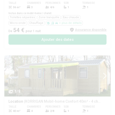
TAILLE
CHAMBRES
PERSONNES
SDB
TERRASSE
ANIMAUX
36 m²
3
4/6
1
1
Oui
Inclus dans ce mobil-home / chalet
Toilettes séparées
Zone tranquille
Eau chaude
Micro-onde
Chauffage
+ plus de détails
54 €
Assurance disponible
De
pour 1 nuit
Ajouter des dates
1/8
Location
(KORRIGAN Mobil-home Confort 40m² - 4 chambres- 8pers max)
TAILLE
CHAMBRES
PERSONNES
SDB
TERRASSE
ANIMAUX
40 m²
4
2/8
1
1
Oui