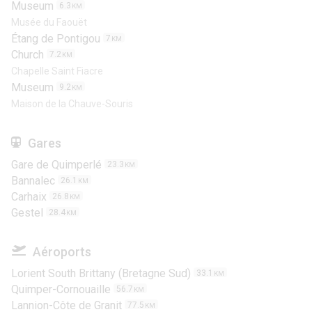
Museum
6.3
KM
Musée du Faouët
Étang de Pontigou
7
KM
Church
7.2
KM
Chapelle Saint Fiacre
Museum
9.2
KM
Maison de la Chauve-Souris
Gares
Gare de Quimperlé
23.3
KM
Bannalec
26.1
KM
Carhaix
26.8
KM
Gestel
28.4
KM
Aéroports
Lorient South Brittany (Bretagne Sud)
33.1
KM
Quimper-Cornouaille
56.7
KM
Lannion-Côte de Granit
77.5
KM