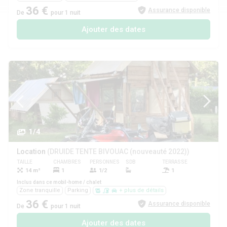
36 €
Assurance disponible
De
pour 1 nuit
Ajouter des dates
1/4
Location
(DRUIDE TENTE BIVOUAC (nouveauté 2022))
TAILLE
CHAMBRES
PERSONNES
SDB
TERRASSE
ANIMAUX
14 m²
1
1/2
1
Inclus dans ce mobil-home / chalet
Zone tranquille
Parking
+ plus de détails
36 €
Assurance disponible
De
pour 1 nuit
Ajouter des dates