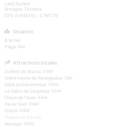
Land Rosted
Bretagne, Finistère
GPS 47.845291, -3.789779
Situation
A la mer
Plage
5
KM
Attractions locales
Dolmen de Brucou
1.3
KM
Grand menhir de Kerangosker
2
KM
Stèle protohistorique
2.9
KM
Le Sabot de Gargantua
3.3
KM
Chaos de l'aven
3.4
KM
Xavier Grall
3.4
KM
Church
3.4
KM
Chapelle de Trémalo
Museum
3.4
KM