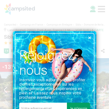
Campsited
Campings en France
Campings en Bretagne
Siblu – Domaine de Kerlann
Land Rosted, 29930, Pont-Aven, France | 3.6KM DE PONT-AVEN
VOIR SUR LA CARTE
Siblu – Domaine de Kerlann
Rejoignez-
Bien
7.9
16 avis
nous
-13%
Inscrivez-vous aujourd'hui pour profiter
d'offres exceptionnelles sur les
hébergements et les expériences en
plein air. Laissez-nous inspirer votre
prochaine aventure !
Je m'inscris