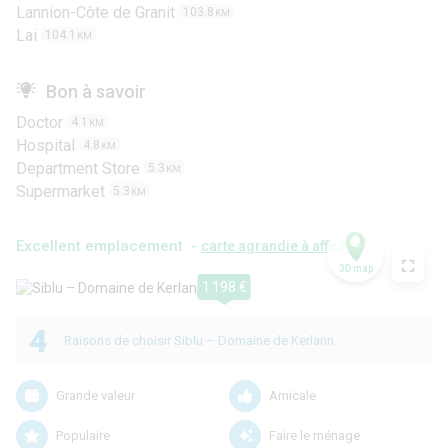
Lannion-Côte de Granit
103.8
KM
Lai
104.1
KM
Bon à savoir
Doctor
4.1
KM
Hospital
4.8
KM
Department Store
5.3
KM
Supermarket
5.3
KM
Excellent emplacement -
carte agrandie à afficher
3D map
1 198 €
4
Raisons de choisir Siblu – Domaine de Kerlann
Grande valeur
Amicale
Populaire
Faire le ménage