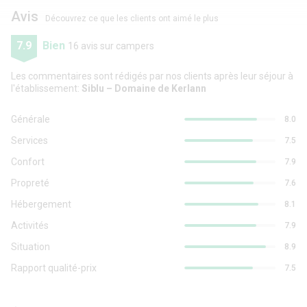
Avis
Découvrez ce que les clients ont aimé le plus
7.9
Bien
16 avis sur campers
Les commentaires sont rédigés par nos clients après leur séjour à
l'établissement:
Siblu – Domaine de Kerlann
Générale
8.0
Services
7.5
Confort
7.9
Propreté
7.6
Hébergement
8.1
Activités
7.9
Situation
8.9
Rapport qualité-prix
7.5