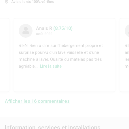
Avis clients 100% vérifiés
Anais R
(8.75/10)
août 2022
BIEN: Rien à dire sur l'hébergement propre et
BI
surprise pourvu d'un lave vaisselle et d'une
an
machine à laver. Qualité du matelas pas très
le
agréable....
mo
Lire la suite
Afficher les 16 commentaires
Information, services et installations