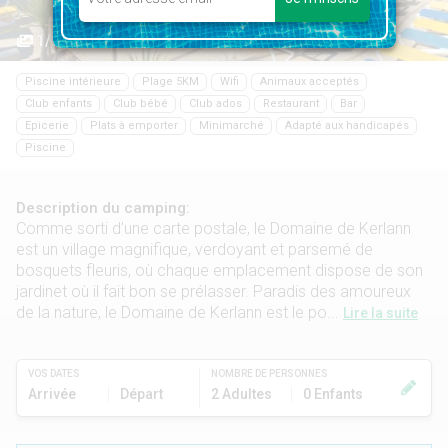
1/25
Piscine intérieure
Plage 5KM
Wifi
Animaux acceptés
Club enfants
Club bébé
Club ados
Restaurant
Bar
Epicerie
Plats à emporter
Minimarché
Adapté aux handicapés
Piscine
Description du camping:
Comme sorti d’une carte postale, le Domaine de Kerlann
est un village magnifique, verdoyant et parsemé de
bosquets fleuris, où chaque emplacement dispose de son
jardinet où il fait bon se prélasser. Paradis des amoureux
de la nature, le Domaine de Kerlann est le po...
Lire la suite
VOS DATES
NOMBRE DE PERSONNES
Arrivée
Départ
2 Adultes
0 Enfants