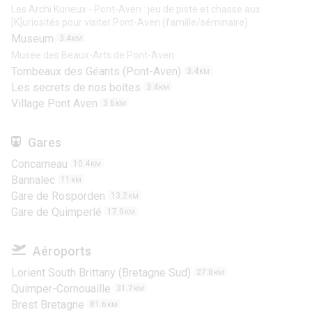
Les Archi Kurieux - Pont-Aven : jeu de piste et chasse aux
[K]uriosités pour visiter Pont-Aven (famille/séminaire)
Museum
3.4
KM
Musée des Beaux-Arts de Pont-Aven
Tombeaux des Géants (Pont-Aven)
3.4
KM
Les secrets de nos boîtes
3.4
KM
Village Pont Aven
3.6
KM
Gares
Concarneau
10.4
KM
Bannalec
11
KM
Gare de Rosporden
13.2
KM
Gare de Quimperlé
17.9
KM
Aéroports
Lorient South Brittany (Bretagne Sud)
27.8
KM
Quimper-Cornouaille
31.7
KM
Brest Bretagne
81.6
KM