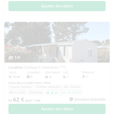
Ajouter des dates
1/6
Location
(Cottage 3 chambres ***)
TAILLE
CHAMBRES
PERSONNES
SDB
TERRASSE
ANIMAUX
31 m²
3
6
1
1
Oui
Inclus dans ce mobil-home / chalet
Cuisine équipée
Toilettes séparées
Eau chaude
Micro-onde
Chauffage
+ plus de détails
62 €
Assurance disponible
De
pour 1 nuit
Ajouter des dates