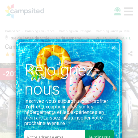
Campsited
Campings en France
Campings en Bretagne
Camping Sandaya Belle Plage
Rue de l'Anse du Stole - Lieu dit Kerpape, 56270, Ploemeur - Lomener, France | 1.2KM DE PLOEMEUR - LOMENER
VOIR SUR LA CARTE
Camping Sandaya Belle Plage
Rejoignez-
-20%
nous
Inscrivez-vous aujourd'hui pour profiter
d'offres exceptionnelles sur les
hébergements et les expériences en
plein air. Laissez-nous inspirer votre
prochaine aventure !
Je m'inscris