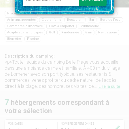
1/44
Piscine couverte
Plage 0.1KM
Mer 0.1KM
Accès mer
Wifi
Animaux acceptés
Club enfants
Restaurant
Bar
Bord de l'eau
Commerce alimentaire
Plats à emporter
Minimarché
Adapté aux handicapés
Golf
Randonnée
Gym
Navigazione
Bien-être
Piscine
Description du camping:
<p>Toute l’équipe du camping Belle Plage vous accueille
dans une ambiance calme et familiale. À 400 m du village
de Lomener avec son port typique, ses restaurants &
commerces, venez profiter du cadre naturel, de l’accès
direct à la plage, des nombreuses visites, de...
Lire la suite
7
hébergements correspondant à
votre sélection
VOS DATES
NOMBRE DE PERSONNES