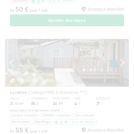
Télévision
+ plus de détails
50 €
Assurance disponible
De
pour 1 nuit
Ajouter des dates
1/6
Location
(Cottage PMR 2 chambres ***)
TAILLE
CHAMBRES
PERSONNES
SDB
TERRASSE
ANIMAUX
32 m²
2
4/5
1
1
Oui
Inclus dans ce mobil-home / chalet
Cuisine équipée
Toilettes séparées
Eau chaude
Micro-onde
Chauffage
+ plus de détails
55 €
Assurance disponible
De
pour 1 nuit