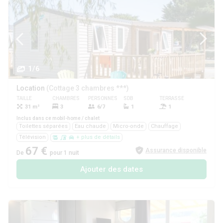
1/6
Location
(Cottage 3 chambres ***)
TAILLE
CHAMBRES
PERSONNES
SDB
TERRASSE
ANIMAUX
31 m²
3
6/7
1
1
Oui
Inclus dans ce mobil-home / chalet
Toilettes séparées
Eau chaude
Micro-onde
Chauffage
Télévision
+ plus de détails
67 €
Assurance disponible
De
pour 1 nuit
Ajouter des dates