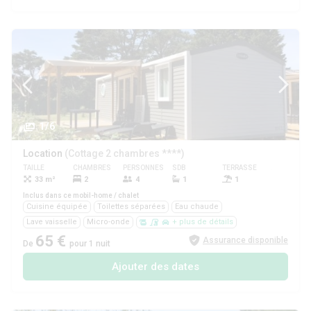
1/6
Location
(Cottage 2 chambres ****)
TAILLE
CHAMBRES
PERSONNES
SDB
TERRASSE
ANIMAUX
33 m²
2
4
1
1
Oui
Inclus dans ce mobil-home / chalet
Cuisine équipée
Toilettes séparées
Eau chaude
Lave vaisselle
Micro-onde
+ plus de détails
65 €
Assurance disponible
De
pour 1 nuit
Ajouter des dates