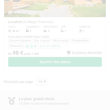
1/6
Location
(Cottage Premium)
TAILLE
CHAMBRES
PERSONNES
SDB
TERRASSE
ANIMAUX
35 m²
2
4
1
1
Inclus dans ce mobil-home / chalet
Cuisine équipée
Eau chaude
Micro-onde
Climatisation
Télévision
+ plus de détails
98 €
Assurance disponible
De
pour 1 nuit
Ajouter des dates
Résultats par page
10
Le plus grand choix
15 000+ locations et emplacements