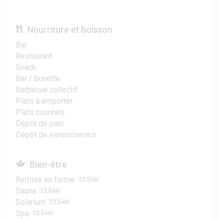
Nourriture et boisson
Bar
Restaurant
Snack
Bar / buvette
Barbecue collectif
Plats à emporter
Plats cuisinés
Dépôt de pain
Dépôt de viennoiseries
Bien-être
Remise en forme
12.5
KM
Sauna
12.5
KM
Solarium
12.5
KM
Spa
12.5
KM