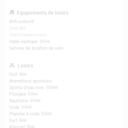
Equipements de loisirs
Wifi collectif
Zone Wifi
Tout l'établissement
Halte nautique
2.5
KM
Service de location de vélo
Loisirs
Golf
8
KM
Animations sportives
Sports d'eau vive
12.5
KM
Plongée
2.5
KM
Nautisme
2.5
KM
Voile
2.5
KM
Planche à voile
2.5
KM
Surf
8
KM
Kitesurf
8
KM