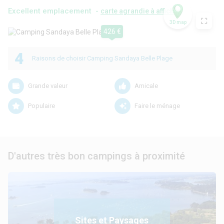
Excellent emplacement -
carte agrandie à afficher
3D map
426 €
4
Raisons de choisir Camping Sandaya Belle Plage
Grande valeur
Amicale
Populaire
Faire le ménage
D'autres très bon campings à proximité
Sites et Paysages