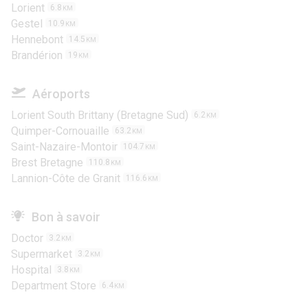
Lorient
6.8
KM
Gestel
10.9
KM
Hennebont
14.5
KM
Brandérion
19
KM
Aéroports
Lorient South Brittany (Bretagne Sud)
6.2
KM
Quimper-Cornouaille
63.2
KM
Saint-Nazaire-Montoir
104.7
KM
Brest Bretagne
110.8
KM
Lannion-Côte de Granit
116.6
KM
Bon à savoir
Doctor
3.2
KM
Supermarket
3.2
KM
Hospital
3.8
KM
Department Store
6.4
KM