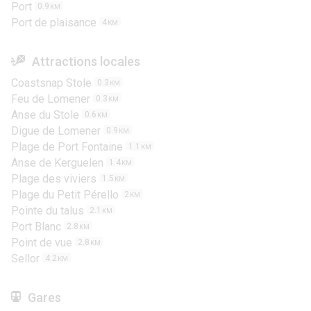
Port
0.9
KM
Port de plaisance
4
KM
Attractions locales
Coastsnap Stole
0.3
KM
Feu de Lomener
0.3
KM
Anse du Stole
0.6
KM
Digue de Lomener
0.9
KM
Plage de Port Fontaine
1.1
KM
Anse de Kerguelen
1.4
KM
Plage des viviers
1.5
KM
Plage du Petit Pérello
2
KM
Pointe du talus
2.1
KM
Port Blanc
2.8
KM
Point de vue
2.8
KM
Sellor
4.2
KM
Gares