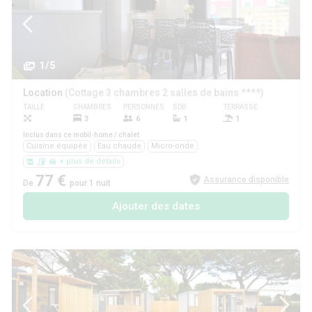
1/5
Location
(Cottage 3 chambres 2 salles de bains ****)
TAILLE
CHAMBRES
PERSONNES
SDB
TERRASSE
ANIMAUX
3
6
1
1
Inclus dans ce mobil-home / chalet
Cuisine équipée
Eau chaude
Micro-onde
+ plus de détails
77 €
Assurance disponible
De
pour 1 nuit
Ajouter des dates