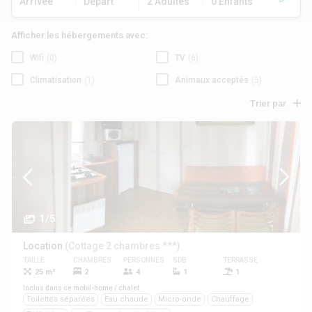
Arrivée
Départ
2 Adultes
0 Enfants
Afficher les hébergements avec:
Wifi
(0)
TV
(6)
Climatisation
(1)
Animaux acceptés
(5)
Trier par
1/5
Location
(Cottage 2 chambres ***)
TAILLE
CHAMBRES
PERSONNES
SDB
TERRASSE
ANIMAUX
25 m²
2
4
1
1
Oui
Inclus dans ce mobil-home / chalet
Toilettes séparées
Eau chaude
Micro-onde
Chauffage