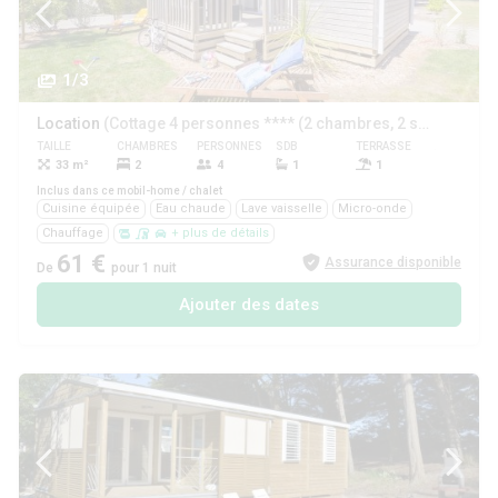
1/3
Location
(Cottage 4 personnes **** (2 chambres, 2 salles de bain))
TAILLE
CHAMBRES
PERSONNES
SDB
TERRASSE
ANIMAUX
33 m²
2
4
1
1
Non
Inclus dans ce mobil-home / chalet
Cuisine équipée
Eau chaude
Lave vaisselle
Micro-onde
Chauffage
+ plus de détails
61 €
Assurance disponible
De
pour 1 nuit
Ajouter des dates