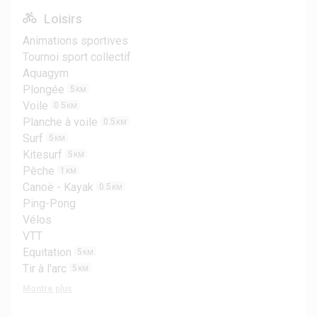
Loisirs
Animations sportives
Tournoi sport collectif
Aquagym
Plongée
5
KM
Voile
0.5
KM
Planche à voile
0.5
KM
Surf
5
KM
Kitesurf
5
KM
Pêche
1
KM
Canoë - Kayak
0.5
KM
Ping-Pong
Vélos
VTT
Equitation
5
KM
Tir à l'arc
5
KM
Montre plus