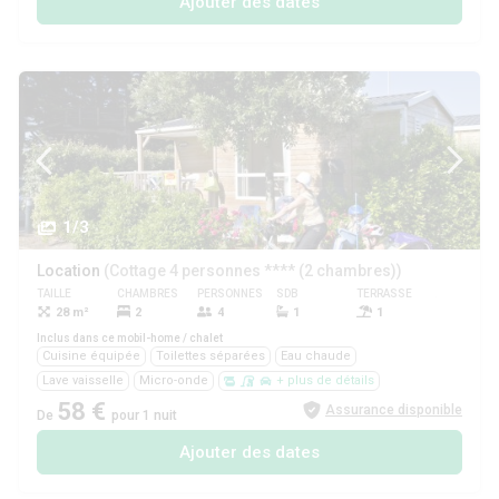
Ajouter des dates
1/3
Location
(Cottage 4 personnes **** (2 chambres))
TAILLE
CHAMBRES
PERSONNES
SDB
TERRASSE
ANIMAUX
28 m²
2
4
1
1
Oui
Inclus dans ce mobil-home / chalet
Cuisine équipée
Toilettes séparées
Eau chaude
Lave vaisselle
Micro-onde
+ plus de détails
58 €
Assurance disponible
De
pour 1 nuit
Ajouter des dates