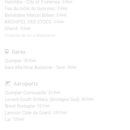
Haliotika - City of Fisheries
2.4
KM
Feu du môle du Guilvinec
2.4
KM
Belvédère Marcel Billien
2.4
KM
ARCHIPEL DES ETOCS
2.5
KM
Church
2.6
KM
Chapelle de la La Madeleine
Gares
Quimper
26.9
KM
Gare Maritime Audierne - Sein
29
KM
Aéroports
Quimper-Cornouaille
21.9
KM
Lorient South Brittany (Bretagne Sud)
65.4
KM
Brest Bretagne
72.1
KM
Lannion-Côte de Granit
122.7
KM
Lai
123
KM