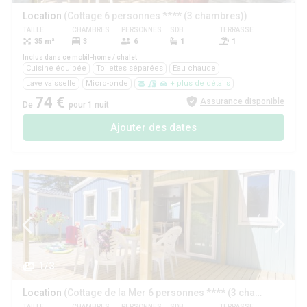
Location
(Cottage 6 personnes **** (3 chambres))
TAILLE
CHAMBRES
PERSONNES
SDB
TERRASSE
ANIMAUX
35 m²
3
6
1
1
Oui
Inclus dans ce mobil-home / chalet
Cuisine équipée
Toilettes séparées
Eau chaude
Lave vaisselle
Micro-onde
+ plus de détails
74 €
Assurance disponible
De
pour 1 nuit
Ajouter des dates
1/3
Location
(Cottage de la Mer 6 personnes **** (3 chambres))
TAILLE
CHAMBRES
PERSONNES
SDB
TERRASSE
ANIMAUX