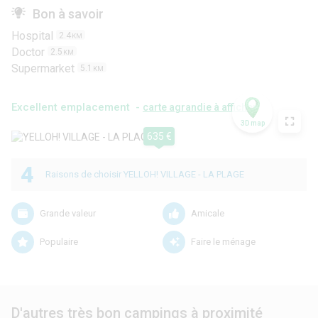
Bon à savoir
Hospital
2.4
KM
Doctor
2.5
KM
Supermarket
5.1
KM
Excellent emplacement -
carte agrandie à afficher
3D map
635 €
4
Raisons de choisir YELLOH! VILLAGE - LA PLAGE
Grande valeur
Amicale
Populaire
Faire le ménage
D'autres très bon campings à proximité