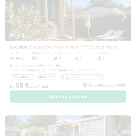
1/3
Location
(Cottage Bay 4 personnes **** (2 chambres))
TAILLE
CHAMBRES
PERSONNES
SDB
TERRASSE
ANIMAUX
28 m²
2
4
1
1
Non
Inclus dans ce mobil-home / chalet
Cuisine équipée
Toilettes séparées
Eau chaude
Lave vaisselle
Micro-onde
+ plus de détails
58 €
Assurance disponible
De
pour 1 nuit
Ajouter des dates