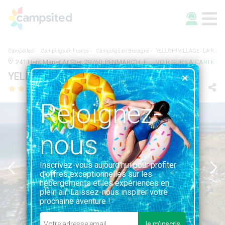
Campsited
Campings en France
Campings en Bretagne
YELLOH! VILLAGE - LA PLAGE
241 Hent Maner Ar Ster, 29760, PENMARC'H, France | 2.1KM DE PENMARC'H
VOIR SUR LA CARTE
YELLOH! VILLAGE - LA PLAGE
Rejoignez-
nous
Inscrivez-vous aujourd'hui pour profiter
d'offres exceptionnelles sur les
hébergements et les expériences en
plein air. Laissez-nous inspirer votre
prochaine aventure !
Je m'inscris