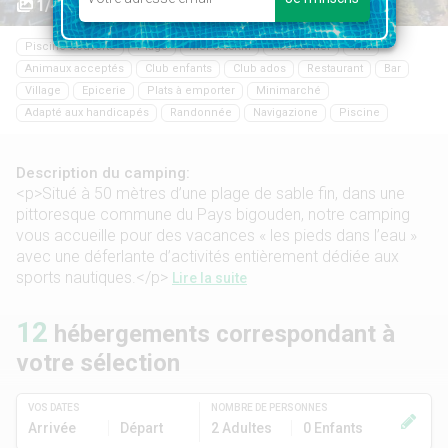
1/42
Piscine couverte
Plage
Mer 0.05KM
Accès mer
Wifi
Animaux acceptés
Club enfants
Club ados
Restaurant
Bar
Village
Epicerie
Plats à emporter
Minimarché
Adapté aux handicapés
Randonnée
Navigazione
Piscine
Description du camping:
<p>Situé à 50 mètres d’une plage de sable fin, dans une
pittoresque commune du Pays bigouden, notre camping
vous accueille pour des vacances « les pieds dans l’eau »
avec une déferlante d’activités entièrement dédiée aux
sports nautiques.</p>
Lire la suite
12
hébergements correspondant à
votre sélection
VOS DATES
NOMBRE DE PERSONNES
Arrivée
Départ
2 Adultes
0 Enfants