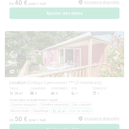
40 €
Assurance disponible
De
pour 1 nuit
Ajouter des dates
1/3
Location
(Cottage 5 personnes *** (2 chambres))
TAILLE
CHAMBRES
PERSONNES
SDB
TERRASSE
ANIMAUX
28 m²
2
5
1
1
Oui
Inclus dans ce mobil-home / chalet
Cuisine équipée
Toilettes séparées
Eau chaude
Micro-onde
Chauffage
+ plus de détails
50 €
Assurance disponible
De
pour 1 nuit