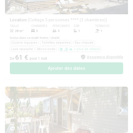
1/4
Location
(Cottage 5 personnes **** (3 chambres))
TAILLE
CHAMBRES
PERSONNES
SDB
TERRASSE
ANIMAUX
28 m²
3
5
1
1
Oui
Inclus dans ce mobil-home / chalet
Cuisine équipée
Toilettes séparées
Eau chaude
Lave vaisselle
Micro-onde
+ plus de détails
61 €
Assurance disponible
De
pour 1 nuit
Ajouter des dates
1/3