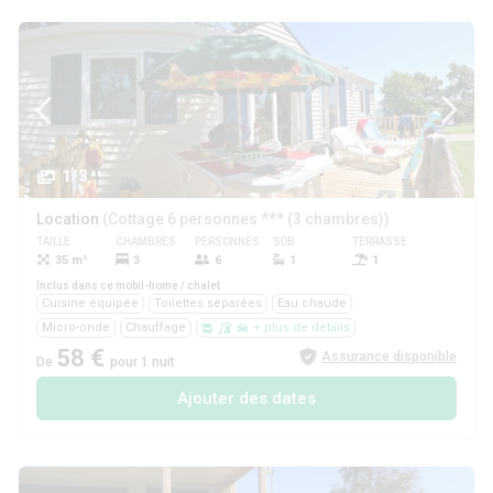
1/3
Location
(Cottage 6 personnes *** (3 chambres))
TAILLE
CHAMBRES
PERSONNES
SDB
TERRASSE
ANIMAUX
35 m²
3
6
1
1
Oui
Inclus dans ce mobil-home / chalet
Cuisine équipée
Toilettes séparées
Eau chaude
Micro-onde
Chauffage
+ plus de détails
58 €
Assurance disponible
De
pour 1 nuit
Ajouter des dates