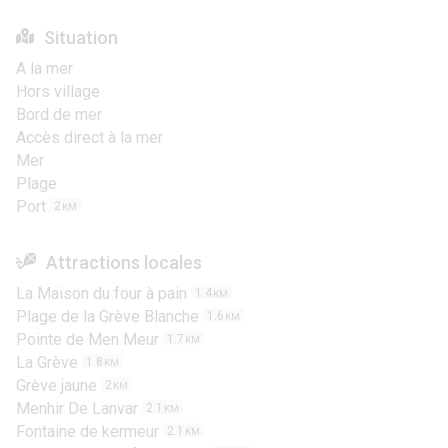
Situation
A la mer
Hors village
Bord de mer
Accès direct à la mer
Mer
Plage
Port
2
KM
Attractions locales
La Maison du four à pain
1.4
KM
Plage de la Grève Blanche
1.6
KM
Pointe de Men Meur
1.7
KM
La Grève
1.8
KM
Grève jaune
2
KM
Menhir De Lanvar
2.1
KM
Fontaine de kermeur
2.1
KM