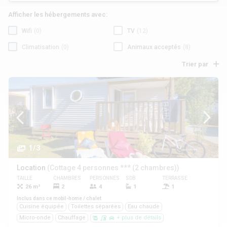
Afficher les hébergements avec:
Wifi
(0)
TV
(12)
Climatisation
(0)
Animaux acceptés
(8)
Trier par
1/3
Location
(Cottage 4 personnes *** (2 chambres))
TAILLE
CHAMBRES
PERSONNES
SDB
TERRASSE
ANIMAUX
26 m²
2
4
1
1
Oui
Inclus dans ce mobil-home / chalet
Cuisine équipée
Toilettes séparées
Eau chaude
Micro-onde
Chauffage
+ plus de détails