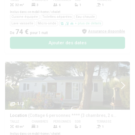
32 m²
3
6
1
1
Oui
Inclus dans ce mobil-home / chalet
Cuisine équipée
Toilettes séparées
Eau chaude
Lave vaisselle
Micro-onde
+ plus de détails
74 €
Assurance disponible
De
pour 1 nuit
Ajouter des dates
1/3
Location
(Cottage 6 personnes **** (3 chambres, 2 salles de bain))
TAILLE
CHAMBRES
PERSONNES
SDB
TERRASSE
ANIMAUX
40 m²
3
6
2
1
Oui
Inclus dans ce mobil-home / chalet