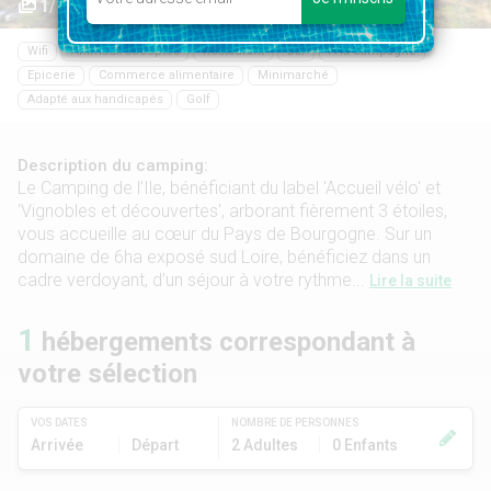
1/11
Wifi
Animaux acceptés
Restaurant
Bar
À la campagne
Epicerie
Commerce alimentaire
Minimarché
Adapté aux handicapés
Golf
Description du camping:
Le Camping de l’Ile, bénéficiant du label 'Accueil vélo' et
'Vignobles et découvertes', arborant fièrement 3 étoiles,
vous accueille au cœur du Pays de Bourgogne. Sur un
domaine de 6ha exposé sud Loire, bénéficiez dans un
cadre verdoyant, d’un séjour à votre rythme...
Lire la suite
1
hébergements correspondant à
votre sélection
VOS DATES
NOMBRE DE PERSONNES
Arrivée
Départ
2 Adultes
0 Enfants