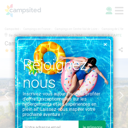
Campsited
Campings en France
Campings en Centre-Val de Loire
Camping de L'Ile
Ile de Cosne, 18300, BANNAY, France | 3.7KM DE BANNAY
VOIR SUR LA CARTE
Camping de L'Ile
Rejoignez-
nous
Inscrivez-vous aujourd'hui pour profiter
d'offres exceptionnelles sur les
hébergements et les expériences en
plein air. Laissez-nous inspirer votre
prochaine aventure !
Je m'inscris