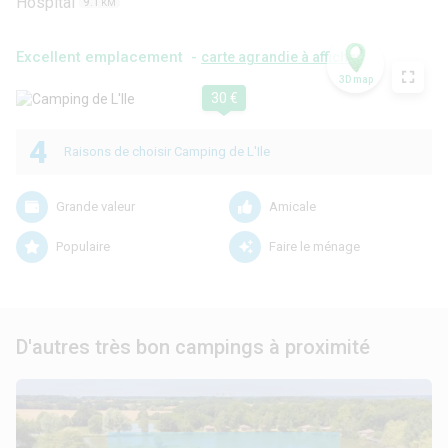
Hospital
9.1
KM
Excellent emplacement -
carte agrandie à afficher
3D map
30 €
4
Raisons de choisir Camping de L'Ile
Grande valeur
Amicale
Populaire
Faire le ménage
D'autres très bon campings à proximité