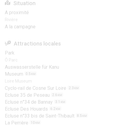
Situation
A proximité
Rivière
A la campagne
Attractions locales
Park
Ô Parc
Auswasserstelle für Kanu
Museum
0.5
KM
Loire Museum
Cyclo-rail de Cosne Sur Loire
2.3
KM
Ecluse 35 de Peseau
2.6
KM
Ecluse n°34 de Bannay
3.1
KM
Ecluse Des Houards
6.2
KM
Ecluse n°33 bis de Saint-Thibault
8.5
KM
La Perrière
10
KM