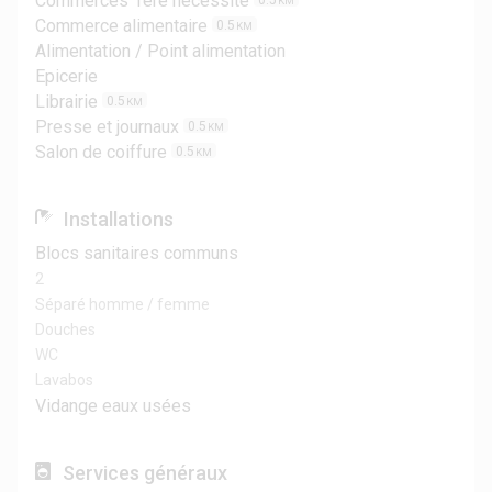
Commerces 1ère nécessité
0.5
KM
Commerce alimentaire
0.5
KM
Alimentation / Point alimentation
Epicerie
Librairie
0.5
KM
Presse et journaux
0.5
KM
Salon de coiffure
0.5
KM
Installations
Blocs sanitaires communs
2
Séparé homme / femme
Douches
WC
Lavabos
Vidange eaux usées
Services généraux