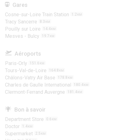
Gares
Cosne-sur-Loire Train Station
1.2
KM
Tracy Sancerre
8.3
KM
Pouilly sur Loire
14.4
KM
Mesves - Bulcy
19.7
KM
Aéroports
Paris-Orly
151.6
KM
Tours-Val-de-Loire
164.8
KM
Châlons-Vatry Air Base
178.8
KM
Charles de Gaulle International
180.4
KM
Clermont-Ferrand Auvergne
181.4
KM
Bon à savoir
Department Store
0.6
KM
Doctor
1.4
KM
Supermarket
2.5
KM