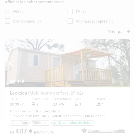
Afficher les hébergements avec:
Wifi
(0)
TV
(1)
Climatisation
(0)
Animaux acceptés
(1)
Trier par
1/9
Location
(Mobilhome confort -29m2)
TAILLE
CHAMBRES
PERSONNES
SDB
TERRASSE
ANIMAUX
29 m²
2
4/6
1
1
Oui
Inclus dans ce mobil-home / chalet
Salle de bain familiale
Toilettes séparées
Micro-onde
Chauffage
Télévision
+ plus de détails
407 €
Assurance disponible
De
pour 7 nuits