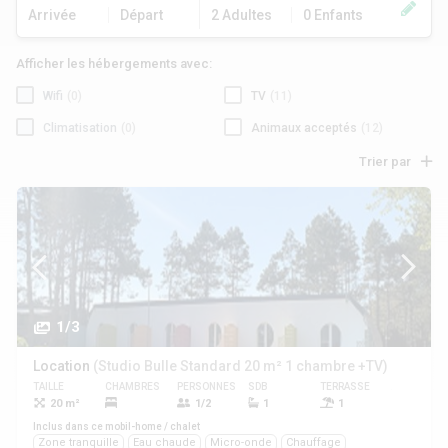
Arrivée
Départ
2 Adultes
0 Enfants
Afficher les hébergements avec:
Wifi
(0)
TV
(11)
Climatisation
(0)
Animaux acceptés
(12)
Trier par
1/3
Location
(Studio Bulle Standard 20 m² 1 chambre +TV)
TAILLE
CHAMBRES
PERSONNES
SDB
TERRASSE
ANIMAUX
20 m²
1/2
1
1
Oui
Inclus dans ce mobil-home / chalet
Zone tranquille
Eau chaude
Micro-onde
Chauffage