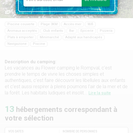
1/17
Piscine couverte
Plage 3KM
Accès mer
Wifi
Animaux acceptés
Club enfants
Bar
Epicerie
Pizzeria
Plats à emporter
Minimarché
Adapté aux handicapés
Navigazione
Piscine
Description du camping:
Les vacances au Flower camping le Rompval, c’est
prendre le temps de vivre les choses simples et
authentiques, c’est faire découvrir les libellules aux enfants
et c’est aussi respirer à pleins poumons l’air de la mer et de
la forêt. Les habitats ludiques et insolit...
Lire la suite
13
hébergements correspondant à
votre sélection
VOS DATES
NOMBRE DE PERSONNES