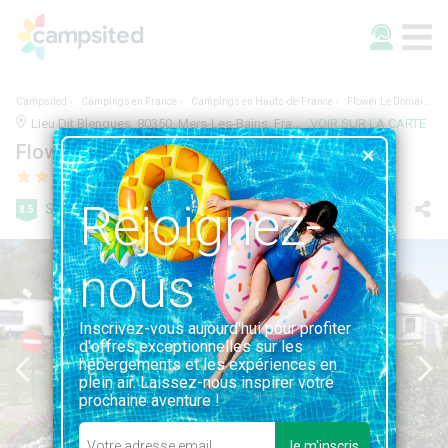
Campsited
Campings en France
Campings en Hauts-de-France
Flower Le Domaine du Rompval
Lieu Dit Blengues, 80350, Mers-Les-Bains, France | 2.2KM DE MERS-LES-BAINS
VOIR SUR LA CARTE
Flower Le Domaine du Rompval
Rejoignez-
Super
8.5
249 avis
nous
Inscrivez-vous aujourd'hui pour profiter
d'offres exceptionnelles sur les
hébergements et les expériences en
plein air. Laissez-nous inspirer votre
prochaine aventure !
Je m'inscris