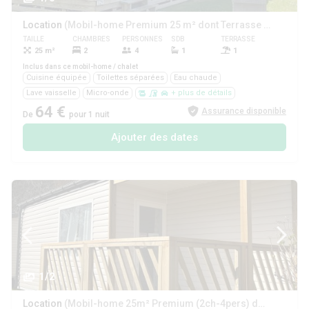
Location
(Mobil-home Premium 25 m² dont Terrasse couverte- 2 chambres +TV + Lave-vaisselle + BBQ)
TAILLE
CHAMBRES
PERSONNES
SDB
TERRASSE
ANIMAUX
25 m²
2
4
1
1
Oui
Inclus dans ce mobil-home / chalet
Cuisine équipée
Toilettes séparées
Eau chaude
Lave vaisselle
Micro-onde
+ plus de détails
64 €
Assurance disponible
De
pour 1 nuit
Ajouter des dates
1/2
Location
(Mobil-home 25m² Premium (2ch-4pers) dont Terrasse semi-couverte + TV + LV + BBQ)