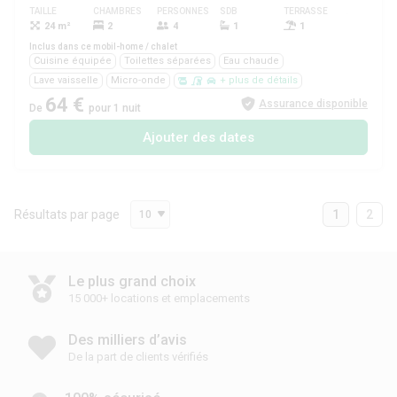
TAILLE
CHAMBRES
PERSONNES
SDB
TERRASSE
ANIMAUX
24 m²
2
4
1
1
Oui
Inclus dans ce mobil-home / chalet
Cuisine équipée
Toilettes séparées
Eau chaude
Lave vaisselle
Micro-onde
+ plus de détails
64 €
Assurance disponible
De
pour 1 nuit
Ajouter des dates
Résultats par page
1
2
10
Le plus grand choix
15 000+ locations et emplacements
Des milliers d’avis
De la part de clients vérifiés