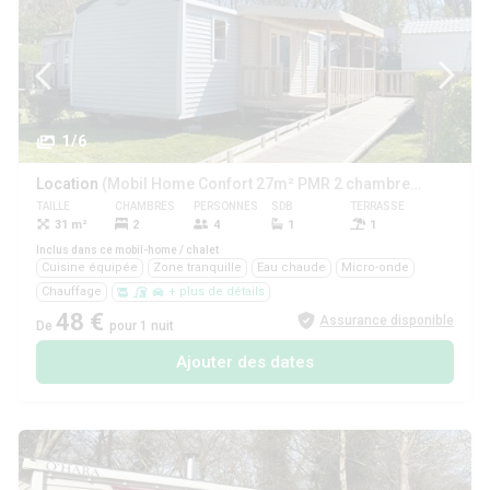
1/6
Location
(Mobil Home Confort 27m² PMR 2 chambres dont terrasse + TV)
TAILLE
CHAMBRES
PERSONNES
SDB
TERRASSE
ANIMAUX
31 m²
2
4
1
1
Oui
Inclus dans ce mobil-home / chalet
Cuisine équipée
Zone tranquille
Eau chaude
Micro-onde
Chauffage
+ plus de détails
48 €
Assurance disponible
De
pour 1 nuit
Ajouter des dates