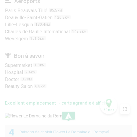
Aéroports
Paris Beauvais Tillé
85.5
KM
Deauville-Saint-Gatien
120.3
KM
Lille-Lesquin
130.4
KM
Charles de Gaulle International
143.9
KM
Wevelgem
151.6
KM
Bon à savoir
Supermarket
1.8
KM
Hospital
2.4
KM
Doctor
3.7
KM
Beauty Salon
6.8
KM
Excellent emplacement -
carte agrandie à afficher
3D map
.
4
Raisons de choisir Flower Le Domaine du Rompval