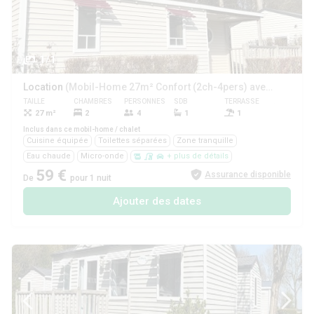
1/1
Location
(Mobil-Home 27m² Confort (2ch-4pers) avec terrasse semi-couverte + TV)
TAILLE
CHAMBRES
PERSONNES
SDB
TERRASSE
ANIMAUX
27 m²
2
4
1
1
Oui
Inclus dans ce mobil-home / chalet
Cuisine équipée
Toilettes séparées
Zone tranquille
Eau chaude
Micro-onde
+ plus de détails
59 €
Assurance disponible
De
pour 1 nuit
Ajouter des dates