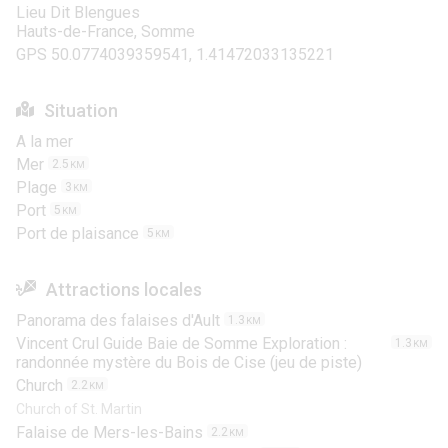
Lieu Dit Blengues
Hauts-de-France, Somme
GPS 50.0774039359541, 1.41472033135221
Situation
A la mer
Mer
2.5
KM
Plage
3
KM
Port
5
KM
Port de plaisance
5
KM
Attractions locales
Panorama des falaises d'Ault
1.3
KM
Vincent Crul Guide Baie de Somme Exploration :
1.3
KM
randonnée mystère du Bois de Cise (jeu de piste)
Church
2.2
KM
Church of St. Martin
Falaise de Mers-les-Bains
2.2
KM