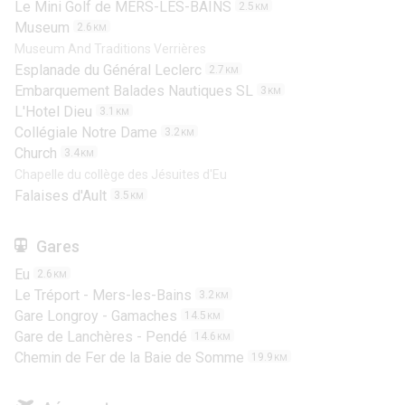
Le Mini Golf de MERS-LES-BAINS
2.5
KM
Museum
2.6
KM
Museum And Traditions Verrières
Esplanade du Général Leclerc
2.7
KM
Embarquement Balades Nautiques SL
3
KM
L'Hotel Dieu
3.1
KM
Collégiale Notre Dame
3.2
KM
Church
3.4
KM
Chapelle du collège des Jésuites d'Eu
Falaises d'Ault
3.5
KM
Gares
Eu
2.6
KM
Le Tréport - Mers-les-Bains
3.2
KM
Gare Longroy - Gamaches
14.5
KM
Gare de Lanchères - Pendé
14.6
KM
Chemin de Fer de la Baie de Somme
19.9
KM