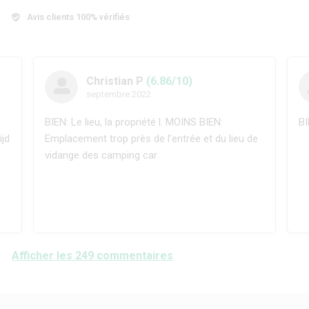
Avis clients 100% vérifiés
Christian P
(6.86/10)
septembre 2022
BIEN: Le lieu, la propriété l. MOINS BIEN:
BI
ijd
Emplacement trop près de l'entrée et du lieu de
vidange des camping car
Afficher les 249 commentaires