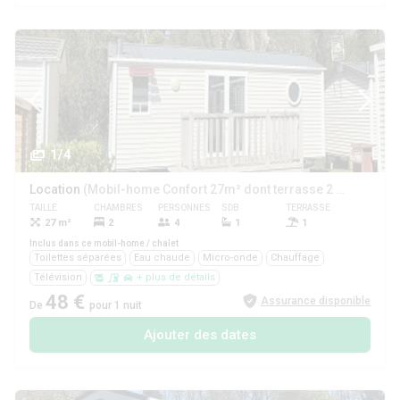
1/4
Location
(Mobil-home Confort 27m² dont terrasse 2 chambres + TV)
TAILLE
CHAMBRES
PERSONNES
SDB
TERRASSE
ANIMAUX
27 m²
2
4
1
1
Oui
Inclus dans ce mobil-home / chalet
Toilettes séparées
Eau chaude
Micro-onde
Chauffage
Télévision
+ plus de détails
48 €
Assurance disponible
De
pour 1 nuit
Ajouter des dates