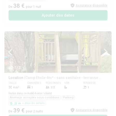
38 €
Assurance disponible
De
pour 1 nuit
Ajouter des dates
1/3
Location
(Camp Etoile 4m² - sans sanitaire - terrasse non couverte + table Tarif spécial Randonneur / Cycliste)
TAILLE
CHAMBRES
PERSONNES
SDB
TERRASSE
ANIMAUX
4 m²
1
1/2
1
Oui
Inclus dans ce mobil-home / chalet
Animaux: acceptés sous conditions
Parking
+ plus de détails
39 €
Assurance disponible
De
pour 2 nuits