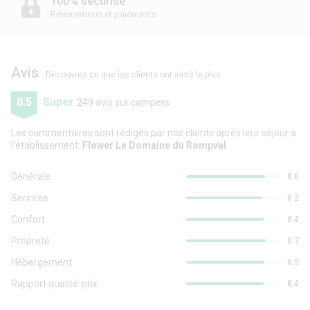
100% sécurisé
Réservations et paiements
Avis
Découvrez ce que les clients ont aimé le plus
8.5
Super
249 avis sur campers
Les commentaires sont rédigés par nos clients après leur séjour à
l'établissement:
Flower Le Domaine du Rompval
Générale
8.6
Services
8.2
Confort
8.4
Propreté
8.7
Hébergement
8.5
Rapport qualité-prix
8.4