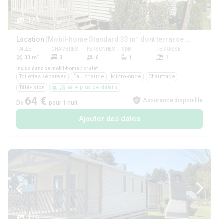
1/3
Location
(Mobil-home Standard 33 m² dont terrasse 3 chambres + TV)
TAILLE
CHAMBRES
PERSONNES
SDB
TERRASSE
ANIMAUX
33 m²
3
6
1
1
Oui
Inclus dans ce mobil-home / chalet
Toilettes séparées
Eau chaude
Micro-onde
Chauffage
Télévision
+ plus de détails
64 €
Assurance disponible
De
pour 1 nuit
Ajouter des dates
1/5