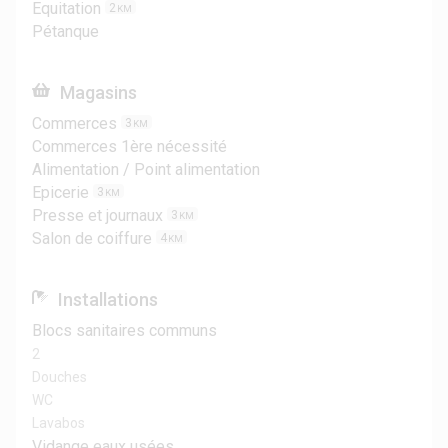
Equitation
2
KM
Pétanque
Magasins
Commerces
3
KM
Commerces 1ère nécessité
Alimentation / Point alimentation
Epicerie
3
KM
Presse et journaux
3
KM
Salon de coiffure
4
KM
Installations
Blocs sanitaires communs
2
Douches
WC
Lavabos
Vidange eaux usées