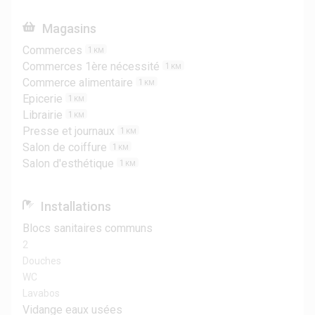
Magasins
Commerces
1
KM
Commerces 1ère nécessité
1
KM
Commerce alimentaire
1
KM
Epicerie
1
KM
Librairie
1
KM
Presse et journaux
1
KM
Salon de coiffure
1
KM
Salon d'esthétique
1
KM
Installations
Blocs sanitaires communs
2
Douches
WC
Lavabos
Vidange eaux usées