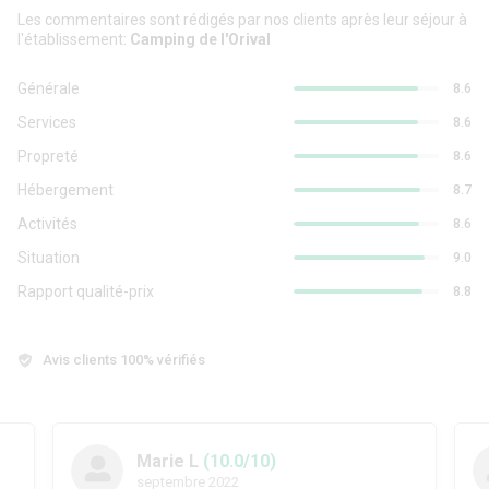
Les commentaires sont rédigés par nos clients après leur séjour à
l'établissement:
Camping de l'Orival
Générale
8.6
Services
8.6
Propreté
8.6
Hébergement
8.7
Activités
8.6
Situation
9.0
Rapport qualité-prix
8.8
Avis clients 100% vérifiés
Marie L
(10.0/10)
septembre 2022