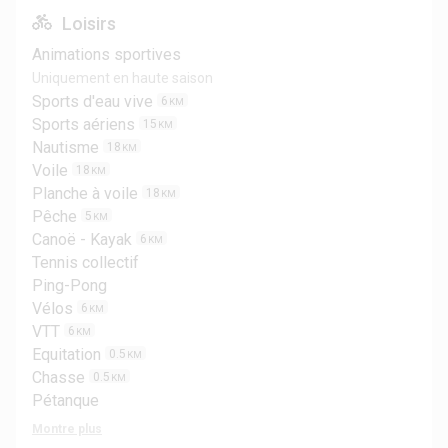
Loisirs
Animations sportives
Uniquement en haute saison
Sports d'eau vive
6
KM
Sports aériens
15
KM
Nautisme
18
KM
Voile
18
KM
Planche à voile
18
KM
Pêche
5
KM
Canoë - Kayak
6
KM
Tennis collectif
Ping-Pong
Vélos
6
KM
VTT
6
KM
Equitation
0.5
KM
Chasse
0.5
KM
Pétanque
Montre plus