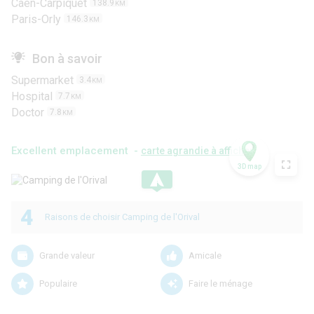
Caen-Carpiquet
138.9
KM
Paris-Orly
146.3
KM
Bon à savoir
Supermarket
3.4
KM
Hospital
7.7
KM
Doctor
7.8
KM
Excellent emplacement -
carte agrandie à afficher
3D map
.
4
Raisons de choisir Camping de l'Orival
Grande valeur
Amicale
Populaire
Faire le ménage