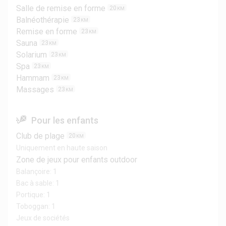
Salle de remise en forme
20
KM
Balnéothérapie
23
KM
Remise en forme
23
KM
Sauna
23
KM
Solarium
23
KM
Spa
23
KM
Hammam
23
KM
Massages
23
KM
Pour les enfants
Club de plage
20
KM
Uniquement en haute saison
Zone de jeux pour enfants outdoor
Balançoire: 1
Bac à sable: 1
Portique: 1
Toboggan: 1
Jeux de sociétés