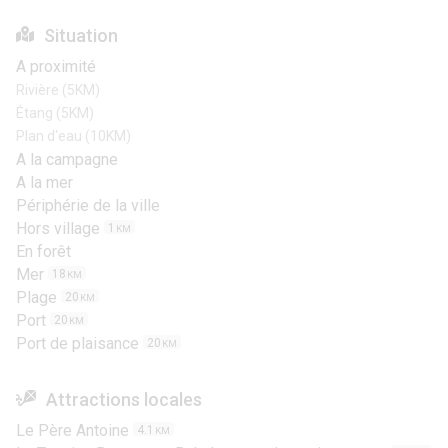
Situation
A proximité
Rivière (5KM)
Étang (5KM)
Plan d'eau (10KM)
A la campagne
A la mer
Périphérie de la ville
Hors village
1
KM
En forêt
Mer
18
KM
Plage
20
KM
Port
20
KM
Port de plaisance
20
KM
Attractions locales
Le Père Antoine
4.1
KM