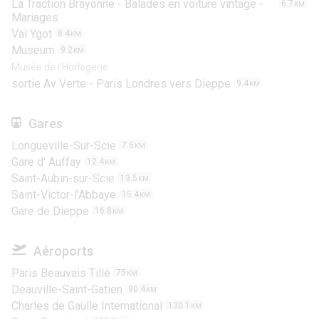
La Traction Brayonne - Balades en voiture vintage -
6.7
KM
Mariages
Val Ygot
8.4
KM
Museum
9.2
KM
Musée de l'Horlogerie
sortie Av Verte - Paris Londres vers Dieppe
9.4
KM
Gares
Longueville-Sur-Scie
7.6
KM
Gare d' Auffay
12.4
KM
Saint-Aubin-sur-Scie
13.5
KM
Saint-Victor-l'Abbaye
15.4
KM
Gare de Dieppe
16.8
KM
Aéroports
Paris Beauvais Tillé
75
KM
Deauville-Saint-Gatien
90.4
KM
Charles de Gaulle International
130.1
KM