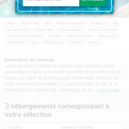
1/30
Plage
Accès mer
Wifi
Animaux acceptés
Restaurant
Bar
Au centre-ville
Village 1KM
À la campagne
Proche d'une forêt
Commerce alimentaire
Pizzeria
Plats à emporter
Minimarché
Randonnée
Gym
Navigazione
Bien-être
Piscine
Description du camping:
<p>Nous c'est Isabelle et Fabrice, nous sommes deux
passionnés à faire vivre notre camping, niché entre mer et
nature, au cœur de la campagne authentique du Pays de
Bray, en Haute-Normandie. Ici, partez à pied, à vélo ou à
cheval sur les chemins de campagne, en for...
Lire la suite
3
hébergements correspondant à
votre sélection
VOS DATES
NOMBRE DE PERSONNES