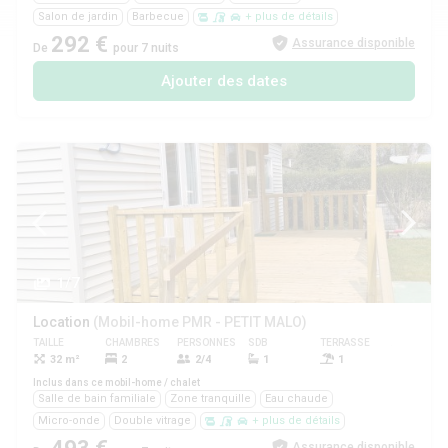
Salon de jardin
Barbecue
+ plus de détails
292 €
Assurance disponible
De
pour 7 nuits
Ajouter des dates
1/7
Location
(Mobil-home PMR - PETIT MALO)
TAILLE
CHAMBRES
PERSONNES
SDB
TERRASSE
ANIMAUX
32 m²
2
2/4
1
1
Oui
Inclus dans ce mobil-home / chalet
Salle de bain familiale
Zone tranquille
Eau chaude
Micro-onde
Double vitrage
+ plus de détails
Assurance disponible