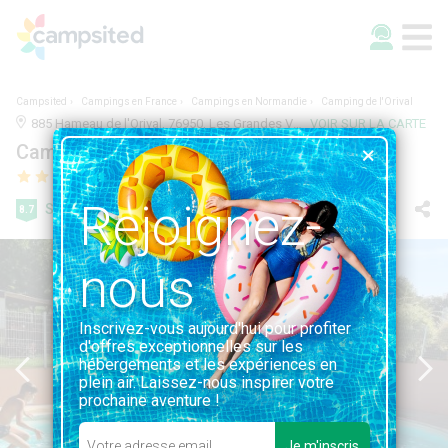
Campsited
Campings en France
Campings en Normandie
Camping de l'Orival
885 Hameau de l'Orival, 76950, Les Grandes Ventes, France | 1.7KM DE LES GRANDES VENTES
VOIR SUR LA CARTE
Camping de l'Orival
Rejoignez-
Super
8.7
43 avis
nous
Inscrivez-vous aujourd'hui pour profiter
d'offres exceptionnelles sur les
hébergements et les expériences en
plein air. Laissez-nous inspirer votre
prochaine aventure !
Je m'inscris