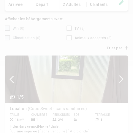
Arrivée
Départ
2 Adultes
0 Enfants
Afficher les hébergements avec:
Wifi
(0)
TV
(2)
Climatisation
(0)
Animaux acceptés
(3)
Trier par
1/5
Location
(Coco Sweet - sans sanitaires)
TAILLE
CHAMBRES
PERSONNES
SDB
TERRASSE
ANIMAUX
16 m²
1
2/4
1
Oui
Inclus dans ce mobil-home / chalet
Cuisine séparée
Zone tranquille
Micro-onde