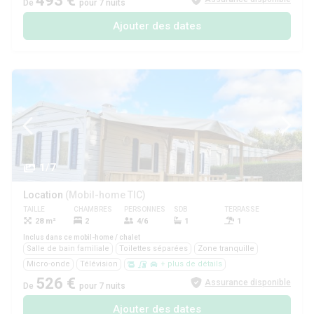
493 €
De
pour 7 nuits
Ajouter des dates
1/7
Location
(Mobil-home TIC)
TAILLE
CHAMBRES
PERSONNES
SDB
TERRASSE
ANIMAUX
28 m²
2
4/6
1
1
Oui
Inclus dans ce mobil-home / chalet
Salle de bain familiale
Toilettes séparées
Zone tranquille
Micro-onde
Télévision
+ plus de détails
526 €
Assurance disponible
De
pour 7 nuits
Ajouter des dates