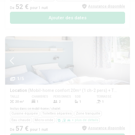
52 €
Assurance disponible
De
pour 1 nuit
Ajouter des dates
1/5
Location
(Mobil-home confort 20m² (1 ch-2 pers) + TV + terrasse)
TAILLE
CHAMBRES
PERSONNES
SDB
TERRASSE
ANIMAUX
20 m²
1
2
1
1
Oui
Inclus dans ce mobil-home / chalet
Cuisine équipée
Toilettes séparées
Zone tranquille
Eau chaude
Micro-onde
+ plus de détails
57 €
Assurance disponible
De
pour 1 nuit