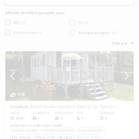
Afficher les hébergements avec:
Wifi
(0)
TV
(5)
Climatisation
(0)
Animaux acceptés
(4)
Trier par
1/9
Location
(Mobil-home standard 20m² (1 ch-2pers) + TV + terrasse)
TAILLE
CHAMBRES
PERSONNES
SDB
TERRASSE
ANIMAUX
20 m²
1
2
1
1
Oui
Inclus dans ce mobil-home / chalet
Cuisine équipée
Toilettes séparées
Zone tranquille
Eau chaude
Micro-onde
+ plus de détails