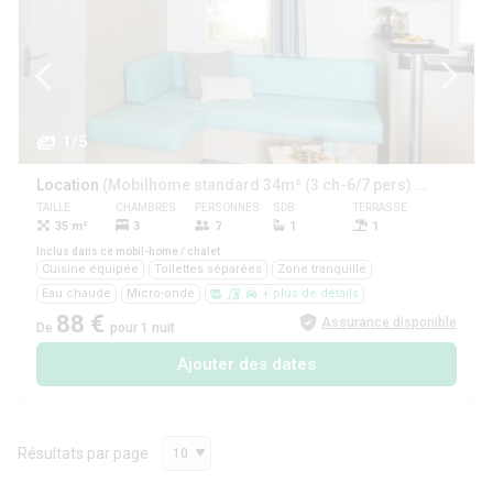
1/5
Location
(Mobilhome standard 34m² (3 ch-6/7 pers) + terrasse)
TAILLE
CHAMBRES
PERSONNES
SDB
TERRASSE
ANIMAUX
35 m²
3
7
1
1
Oui
Inclus dans ce mobil-home / chalet
Cuisine équipée
Toilettes séparées
Zone tranquille
Eau chaude
Micro-onde
+ plus de détails
88 €
Assurance disponible
De
pour 1 nuit
Ajouter des dates
Résultats par page
10