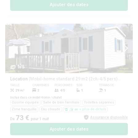
Ajouter des dates
1/5
Location
(Mobil-home standard 29 m2 (2ch-4/5 pers) + TV + terrasse)
TAILLE
CHAMBRES
PERSONNES
SDB
TERRASSE
ANIMAUX
29 m²
2
4/5
1
1
Oui
Inclus dans ce mobil-home / chalet
Cuisine équipée
Salle de bain familiale
Toilettes séparées
Zone tranquille
Eau chaude
+ plus de détails
73 €
Assurance disponible
De
pour 1 nuit
Ajouter des dates