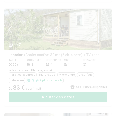
1/7
Location
(Chalet confort 30 m² (2 ch-4 pers) + TV + terrasse couverte)
TAILLE
CHAMBRES
PERSONNES
SDB
TERRASSE
ANIMAUX
30 m²
2
4
1
Non
Inclus dans ce mobil-home / chalet
Toilettes séparées
Eau chaude
Micro-onde
Chauffage
Télévision
+ plus de détails
83 €
Assurance disponible
De
pour 1 nuit
Ajouter des dates