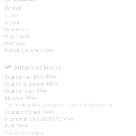
Bord de
Rivière
A la mer
Centre-ville
Plage
25
KM
Port
25
KM
Port de plaisance
30
KM
Attractions locales
Cour du Haut-Bois
0.5
KM
Cour de la Luzerne
0.5
KM
Cour du Foyer
0.6
KM
Museum
0.6
KM
The Poëslerie Museum and the House of the Lacemaker
Cour aux Moines
0.6
KM
If commun, LA BLOUTIERE
4.6
KM
Park
7.8
KM
Zoo de Champrépus