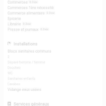
Commerces
0.3
KM
Commerces 1ère nécessité
Commerce alimentaire
0.3
KM
Epicerie
Librairie
0.3
KM
Presse et journaux
0.3
KM
Installations
Blocs sanitaires communs
2
Séparé homme / femme
Douches
WC
Sanitaires enfants
Lavabos
Vidange eaux usées
Services généraux