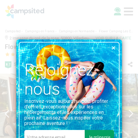
Campsited
Campings en France
Campings en Normandie
Flower Camping Les Chevaliers de Malte
2 Impasse du pré de la rose, 50800, Villedieu-Les-Poêles, France | 0.4KM DE VILLEDIEU-LES-POÊLES
VOIR SUR LA CARTE
Flower Camping Les Chevaliers de Malte
Rejoignez-
Super
8.7
124 avis
nous
Inscrivez-vous aujourd'hui pour profiter
d'offres exceptionnelles sur les
hébergements et les expériences en
plein air. Laissez-nous inspirer votre
prochaine aventure !
Je m'inscris