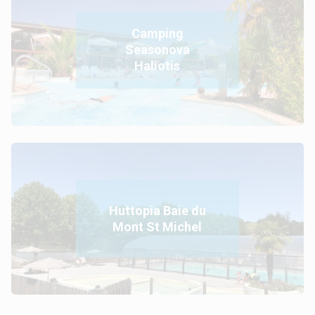
Camping
Seasonova
Haliotis
Huttopia Baie du
Mont St Michel