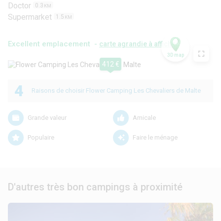
Doctor
0.3
KM
Supermarket
1.5
KM
Excellent emplacement -
carte agrandie à afficher
3D map
412 €
4
Raisons de choisir Flower Camping Les Chevaliers de Malte
Grande valeur
Amicale
Populaire
Faire le ménage
D'autres très bon campings à proximité