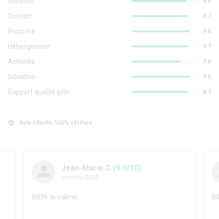
Services
8.5
Confort
8.7
Propreté
9.0
Hébergement
8.7
Activités
7.6
Situation
9.0
Rapport qualité-prix
8.7
Avis clients 100% vérifiés
Jean-Marie C
(9.0/10)
octobre 2022
BIEN: le calme.
BI