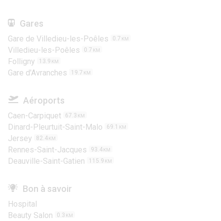
Gares
Gare de Villedieu-les-Poêles
0.7
KM
Villedieu-les-Poêles
0.7
KM
Folligny
13.9
KM
Gare d'Avranches
19.7
KM
Aéroports
Caen-Carpiquet
67.3
KM
Dinard-Pleurtuit-Saint-Malo
69.1
KM
Jersey
82.4
KM
Rennes-Saint-Jacques
93.4
KM
Deauville-Saint-Gatien
115.9
KM
Bon à savoir
Hospital
Beauty Salon
0.3
KM