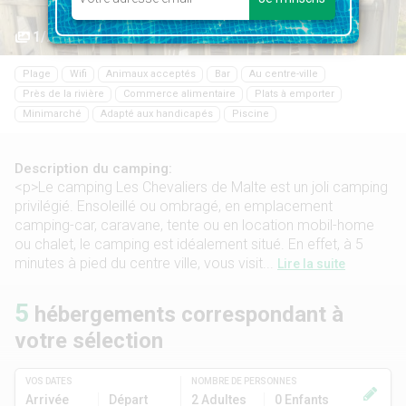
1/20
Plage
Wifi
Animaux acceptés
Bar
Au centre-ville
Près de la rivière
Commerce alimentaire
Plats à emporter
Minimarché
Adapté aux handicapés
Piscine
Description du camping:
<p>Le camping Les Chevaliers de Malte est un joli camping
privilégié. Ensoleillé ou ombragé, en emplacement
camping-car, caravane, tente ou en location mobil-home
ou chalet, le camping est idéalement situé. En effet, à 5
minutes à pied du centre ville, vous visit...
Lire la suite
5
hébergements correspondant à
votre sélection
VOS DATES
NOMBRE DE PERSONNES
Arrivée
Départ
2 Adultes
0 Enfants