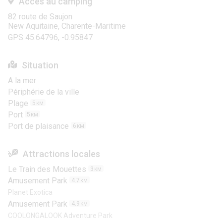
Accés au camping
82 route de Saujon
New Aquitaine, Charente-Maritime
GPS 45.64796, -0.95847
Situation
A la mer
Périphérie de la ville
Plage
5
KM
Port
5
KM
Port de plaisance
6
KM
Attractions locales
Le Train des Mouettes
3
KM
Amusement Park
4.7
KM
Planet Exotica
Amusement Park
4.9
KM
COOLONGALOOK Adventure Park