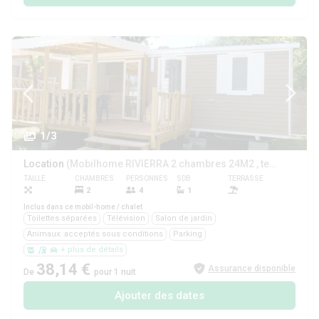
1/3
Location
(Mobilhome RIVIERRA 2 chambres 24M2 , terrasse couverte)
TAILLE
CHAMBRES
PERSONNES
SDB
TERRASSE
ANIMAUX
2
4
1
Oui
Inclus dans ce mobil-home / chalet
Toilettes séparées
Télévision
Salon de jardin
Animaux: acceptés sous conditions
Parking
+ plus de détails
38,14 €
Assurance disponible
De
pour 1 nuit
Ajouter des dates