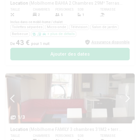
Location
(Mobilhome BAHIA 2 Chambres 29M² Terrasse couverte)
TAILLE
CHAMBRES
PERSONNES
SDB
TERRASSE
ANIMAUX
2
5
1
Oui
Inclus dans ce mobil-home / chalet
Toilettes séparées
Micro-onde
Télévision
Salon de jardin
Barbecue
+ plus de détails
43 €
Assurance disponible
De
pour 1 nuit
Ajouter des dates
1/3
Location
(Mobilhome FAMILY 3 chambres 31M2 + terrasse couverte)
TAILLE
CHAMBRES
PERSONNES
SDB
TERRASSE
ANIMAUX