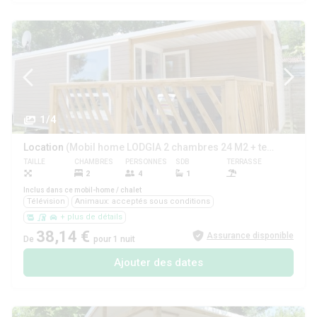
1/4
Location
(Mobil home LODGIA 2 chambres 24 M2 + terrasse couverte)
TAILLE
CHAMBRES
PERSONNES
SDB
TERRASSE
ANIMAUX
2
4
1
Oui
Inclus dans ce mobil-home / chalet
Télévision
Animaux: acceptés sous conditions
+ plus de détails
38,14 €
Assurance disponible
De
pour 1 nuit
Ajouter des dates