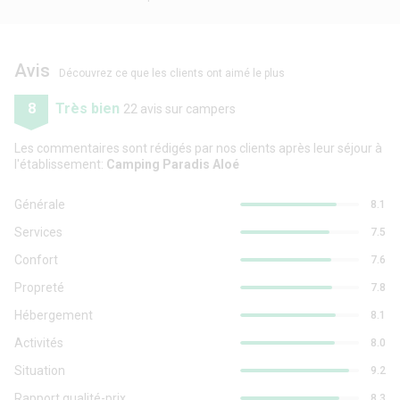
Avis
Découvrez ce que les clients ont aimé le plus
8
Très bien
22 avis sur campers
Les commentaires sont rédigés par nos clients après leur séjour à
l'établissement:
Camping Paradis Aloé
Générale
8.1
Services
7.5
Confort
7.6
Propreté
7.8
Hébergement
8.1
Activités
8.0
Situation
9.2
Rapport qualité-prix
8.3