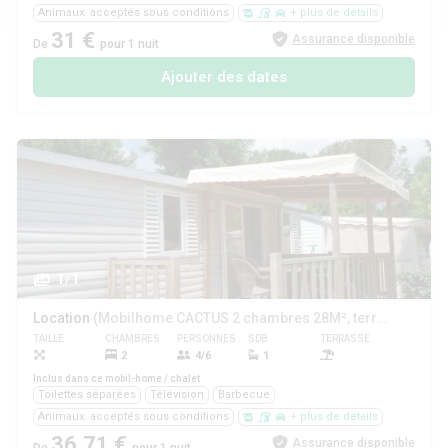
Animaux: acceptés sous conditions
+ plus de détails
31 €
Assurance disponible
De
pour 1 nuit
Ajouter des dates
1/1
Location
(Mobilhome CACTUS 2 chambres 28M², terrasse couverte)
TAILLE
CHAMBRES
PERSONNES
SDB
TERRASSE
ANIMAUX
2
4/6
1
Oui
Inclus dans ce mobil-home / chalet
Toilettes séparées
Télévision
Barbecue
Animaux: acceptés sous conditions
+ plus de détails
36,71 €
Assurance disponible