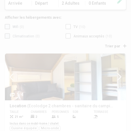
Arrivée
Départ
2 Adultes
0 Enfants
Afficher les hébergements avec:
Wifi
(0)
TV
(10)
Climatisation
(0)
Animaux acceptés
(10)
Trier par
1/4
Location
(Ecolodge 2 chambres - sanitaire du camping)
TAILLE
CHAMBRES
PERSONNES
SDB
TERRASSE
ANIMAUX
21 m²
2
5
Oui
Inclus dans ce mobil-home / chalet
Cuisine équipée
Micro-onde