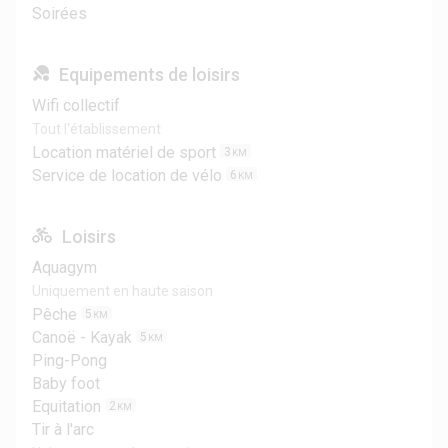
Soirées
Equipements de loisirs
Wifi collectif
Tout l'établissement
Location matériel de sport
3
KM
Service de location de vélo
6
KM
Loisirs
Aquagym
Uniquement en haute saison
Pêche
5
KM
Canoë - Kayak
5
KM
Ping-Pong
Baby foot
Equitation
2
KM
Tir à l'arc