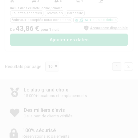
3
6
1
Oui
Inclus dans ce mobil-home / chalet
Toilettes séparées
Télévision
Barbecue
Animaux: acceptés sous conditions
+ plus de détails
43,86 €
Assurance disponible
De
pour 1 nuit
Ajouter des dates
Résultats par page
1
2
10
Le plus grand choix
15 000+ locations et emplacements
Des milliers d’avis
De la part de clients vérifiés
100% sécurisé
Réservations et paiements