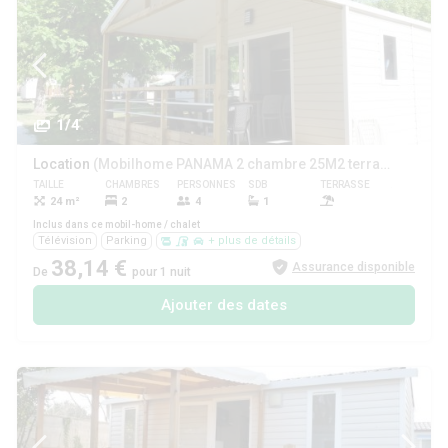
1/4
Location
(Mobilhome PANAMA 2 chambre 25M2 terrasse couverte)
TAILLE
CHAMBRES
PERSONNES
SDB
TERRASSE
ANIMAUX
24 m²
2
4
1
Inclus dans ce mobil-home / chalet
Télévision
Parking
+ plus de détails
38,14 €
Assurance disponible
De
pour 1 nuit
Ajouter des dates