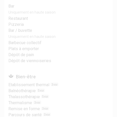
Bar
Uniquement en haute saison
Restaurant
Pizzeria
Bar / buvette
Uniquement en haute saison
Barbecue collectif
Plats à emporter
Dépôt de pain
Dépôt de viennoiseries
Bien-être
Etablissement thermal
3
KM
Balnéothérapie
5
KM
Thalassothérapie
5
KM
Thermalisme
3
KM
Remise en forme
3
KM
Parcours de santé
3
KM