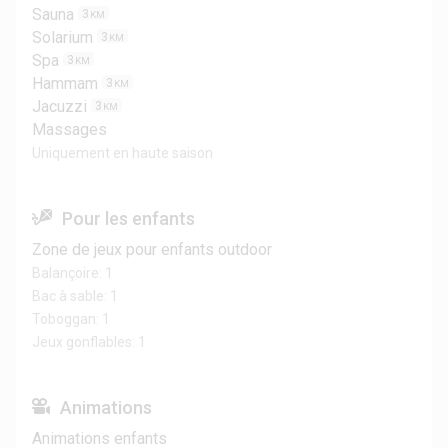
Sauna
3
KM
Solarium
3
KM
Spa
3
KM
Hammam
3
KM
Jacuzzi
3
KM
Massages
Uniquement en haute saison
Pour les enfants
Zone de jeux pour enfants outdoor
Balançoire: 1
Bac à sable: 1
Toboggan: 1
Jeux gonflables: 1
Animations
Animations enfants