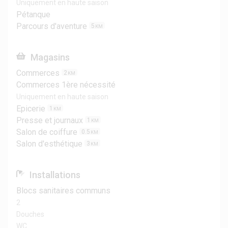
Uniquement en haute saison
Pétanque
Parcours d'aventure
5
KM
Magasins
Commerces
2
KM
Commerces 1ère nécessité
Uniquement en haute saison
Epicerie
1
KM
Presse et journaux
1
KM
Salon de coiffure
0.5
KM
Salon d'esthétique
3
KM
Installations
Blocs sanitaires communs
2
Douches
WC