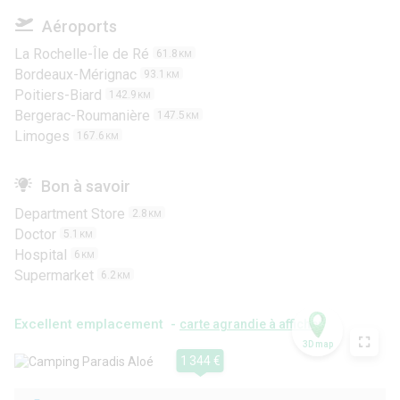
Aéroports
La Rochelle-Île de Ré
61.8
KM
Bordeaux-Mérignac
93.1
KM
Poitiers-Biard
142.9
KM
Bergerac-Roumanière
147.5
KM
Limoges
167.6
KM
Bon à savoir
Department Store
2.8
KM
Doctor
5.1
KM
Hospital
6
KM
Supermarket
6.2
KM
Excellent emplacement -
carte agrandie à afficher
3D map
1 344 €