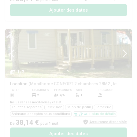
De
pour 1 nuit
Ajouter des dates
1/3
Location
(Mobilhome CONFORT 2 chambres 28M2 , terrasse couverte)
TAILLE
CHAMBRES
PERSONNES
SDB
TERRASSE
ANIMAUX
2
4/6
1
Oui
Inclus dans ce mobil-home / chalet
Toilettes séparées
Télévision
Salon de jardin
Barbecue
Animaux: acceptés sous conditions
+ plus de détails
38,14 €
Assurance disponible
De
pour 1 nuit
Ajouter des dates