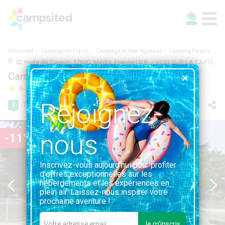
Campsited
Campings en France
Campings en New Aquitaine
Camping Paradis Aloé
82 route de Saujon, 17600, Médis, France | 0.8KM DE MÉDIS
VOIR SUR LA CARTE
Camping Paradis Aloé
Rejoignez-
Très bien
8
22 avis
nous
-11%
Inscrivez-vous aujourd'hui pour profiter
d'offres exceptionnelles sur les
hébergements et les expériences en
plein air. Laissez-nous inspirer votre
prochaine aventure !
Je m'inscris