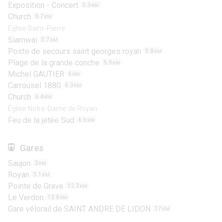
Exposition - Concert
5.3
KM
Church
5.7
KM
Eglise Saint-Pierre
Siamwai
5.7
KM
Poste de secours saint georges royan
5.8
KM
Plage de la grande conche
5.9
KM
Michel GAUTIER
6
KM
Carrousel 1880
6.3
KM
Church
6.4
KM
Église Notre-Dame de Royan
Feu de la jetée Sud
6.6
KM
Gares
Saujon
3
KM
Royan
5.1
KM
Pointe de Grave
12.3
KM
Le Verdon
13.8
KM
Gare vélorail de SAINT ANDRE DE LIDON
17
KM