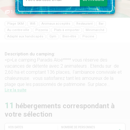
1/16
Plage 5KM
Wifi
Animaux acceptés
Restaurant
Bar
Au centre-ville
Pizzeria
Plats à emporter
Minimarché
Adapté aux handicapés
Gym
Bien-être
Piscine
Description du camping:
<p>Le camping Paradis Aloé**** vous réserve des
vacances de détente avec 2 animateurs . Etendu sur de
2,60 ha et comptant 136 places, l'ambiance conviviale et
chaleureuse. vous satisfairez tant les amoureux de la
plage que les passionnés de patrimoine. Sur place...
Lire la suite
11
hébergements correspondant à
votre sélection
VOS DATES
NOMBRE DE PERSONNES