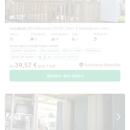
1/3
Location
(Mobilhome LOISIR 25m² 2 chambres + terrasse couverte)
TAILLE
CHAMBRES
PERSONNES
SDB
TERRASSE
ANIMAUX
2
5
1
Oui
Inclus dans ce mobil-home / chalet
Cuisine équipée
Eau chaude
Micro-onde
Télévision
Salon de jardin
+ plus de détails
39,57 €
Assurance disponible
De
pour 1 nuit
Ajouter des dates