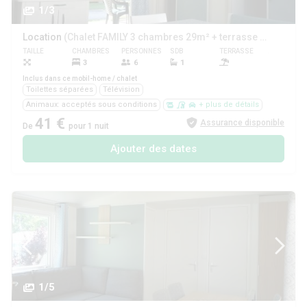
1/3
Location
(Chalet FAMILY 3 chambres 29m² + terrasse couverte)
TAILLE
CHAMBRES
PERSONNES
SDB
TERRASSE
ANIMAUX
3
6
1
Oui
Inclus dans ce mobil-home / chalet
Toilettes séparées
Télévision
Animaux: acceptés sous conditions
+ plus de détails
41 €
Assurance disponible
De
pour 1 nuit
Ajouter des dates
1/5