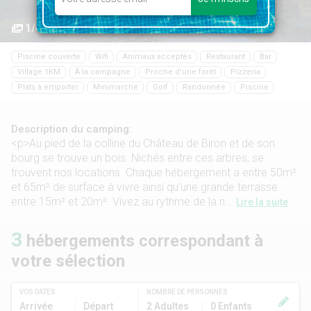
1/43
Piscine couverte
Wifi
Animaux acceptés
Restaurant
Bar
Village 1KM
À la campagne
Proche d'une forêt
Pizzeria
Plats à emporter
Minimarché
Golf
Randonnée
Piscine
Description du camping:
<p>Au pied de la colline du Château de Biron et de son
bourg se trouve un bois. Nichés entre ces arbres, se
trouvent nos locations. Chaque hébergement a entre 50m²
et 65m² de surface à vivre ainsi qu’une grande terrasse
entre 15m² et 20m². Vivez au rythme de la n...
Lire la suite
3
hébergements correspondant à
votre sélection
VOS DATES
NOMBRE DE PERSONNES
Arrivée
Départ
2 Adultes
0 Enfants