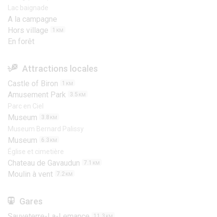
Lac baignade
A la campagne
Hors village
1
KM
En forêt
Attractions locales
Castle of Biron
1
KM
Amusement Park
3.5
KM
Parc en Ciel
Museum
3.8
KM
Museum Bernard Palissy
Museum
6.3
KM
Église et cimetière
Chateau de Gavaudun
7.1
KM
Moulin à vent
7.2
KM
Gares
Sauveterre-La-Lemance
11.3
KM