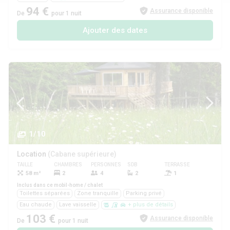
94 €
Assurance disponible
De
pour 1 nuit
Ajouter des dates
1/10
Location
(Cabane supérieure)
TAILLE
CHAMBRES
PERSONNES
SDB
TERRASSE
ANIMAUX
58 m²
2
4
2
1
Oui
Inclus dans ce mobil-home / chalet
Toilettes séparées
Zone tranquille
Parking privé
Eau chaude
Lave vaisselle
+ plus de détails
103 €
Assurance disponible
De
pour 1 nuit