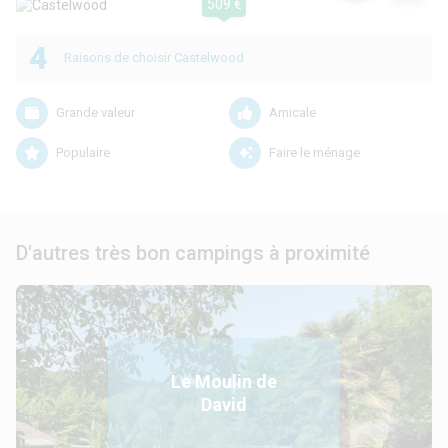
509 €
4
Raisons de choisir Castelwood
Grande valeur
Amicale
Populaire
Faire le ménage
D'autres très bon campings à proximité
Le Moulin de
David