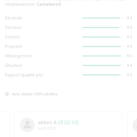
l'établissement:
Castelwood
Générale
9.3
Services
9.0
Confort
9.2
Propreté
9.5
Hébergement
9.5
Situation
9.4
Rapport qualité-prix
9.2
Avis clients 100% vérifiés
abbes A
(9.22/10)
août 2022