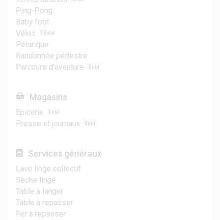
Ping-Pong
Baby foot
Vélos
10
KM
Pétanque
Randonnée pédestre
Parcours d'aventure
3
KM
Magasins
Epicerie
1
KM
Presse et journaux
3
KM
Services généraux
Lave linge collectif
Sèche linge
Table à langer
Table à repasser
Fer à repasser