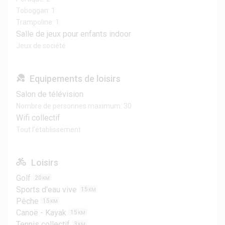
Toboggan: 1
Trampoline: 1
Salle de jeux pour enfants indoor
Jeux de société
Equipements de loisirs
Salon de télévision
Nombre de personnes maximum: 30
Wifi collectif
Tout l'établissement
Loisirs
Golf
20
KM
Sports d'eau vive
15
KM
Pêche
15
KM
Canoë - Kayak
15
KM
Tennis collectif
3
KM