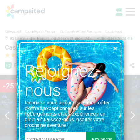
Campsited
Campings en France
Campings en New Aquitaine
Castelwood
80 Chemin des Bois - Lieu Dit Les Marios, 24540, Biron, France | 1.0KM DE BIRON
VOIR SUR LA CARTE
Castelwood
Rejoignez-
Fabuleuse
9.3
71 avis
nous
-25%
Inscrivez-vous aujourd'hui pour profiter
d'offres exceptionnelles sur les
hébergements et les expériences en
plein air. Laissez-nous inspirer votre
prochaine aventure !
Je m'inscris