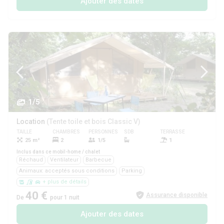
Ajouter des dates
1/5
Location
(Tente toile et bois Classic V)
TAILLE
CHAMBRES
PERSONNES
SDB
TERRASSE
ANIMAUX
25 m²
2
1/5
1
Oui
Inclus dans ce mobil-home / chalet
Réchaud
Ventilateur
Barbecue
Animaux: acceptés sous conditions
Parking
+ plus de détails
40 €
Assurance disponible
De
pour 1 nuit
Ajouter des dates