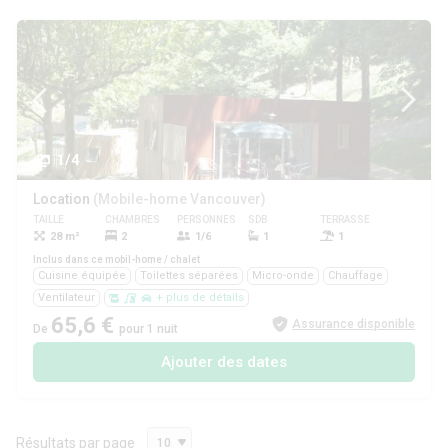
1/4
Location
(Mobile-home Vancouver)
TAILLE
CHAMBRES
PERSONNES
SDB
TERRASSE
ANIMAUX
28 m²
2
1/6
1
1
Oui
Inclus dans ce mobil-home / chalet
Cuisine équipée
Toilettes séparées
Micro-onde
Chauffage
Ventilateur
+ plus de détails
65,6 €
Assurance disponible
De
pour 1 nuit
Ajouter des dates
Résultats par page
10