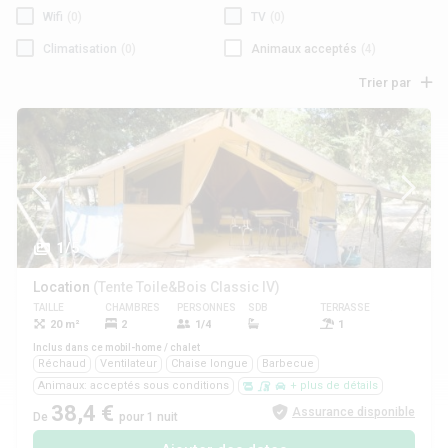
Wifi
(0)
TV
(0)
Climatisation
(0)
Animaux acceptés
(4)
Trier par
1/5
Location
(Tente Toile&Bois Classic IV)
TAILLE
CHAMBRES
PERSONNES
SDB
TERRASSE
ANIMAUX
20 m²
2
1/4
1
Oui
Inclus dans ce mobil-home / chalet
Réchaud
Ventilateur
Chaise longue
Barbecue
Animaux: acceptés sous conditions
+ plus de détails
38,4 €
Assurance disponible
De
pour 1 nuit