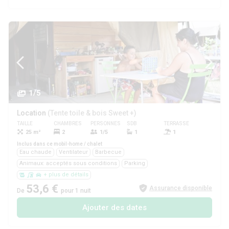
1/5
Location
(Tente toile & bois Sweet +)
TAILLE
CHAMBRES
PERSONNES
SDB
TERRASSE
ANIMAUX
25 m²
2
1/5
1
1
Oui
Inclus dans ce mobil-home / chalet
Eau chaude
Ventilateur
Barbecue
Animaux: acceptés sous conditions
Parking
+ plus de détails
53,6 €
Assurance disponible
De
pour 1 nuit
Ajouter des dates