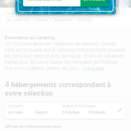
1/21
Piscine intérieure
Wifi
Animaux acceptés
Club enfants
Bar
Au centre-ville
Pizzeria
Randonnée
Piscine
Description du camping:
<p>Tout près de la cité médiévale de Sarlat-la-Canéda,
c’est en Dordogne que le camping Huttopia Sarlat accueille
les campeurs dans un écrin de nature. Un lieu de vacances
parfait pour découvrir toutes les merveilles du Périgord
Noir et les célèbres grottes de Lasc...
Lire la suite
4
hébergements correspondant à
votre sélection
VOS DATES
NOMBRE DE PERSONNES
Arrivée
Départ
2 Adultes
0 Enfants
Afficher les hébergements avec: