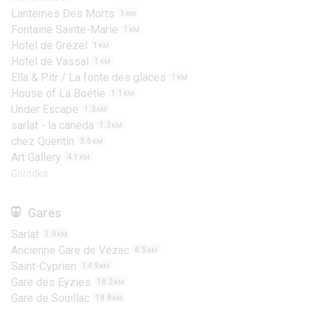
Lanternes Des Morts
1
KM
Fontaine Sainte-Marie
1
KM
Hotel de Grézel
1
KM
Hotel de Vassal
1
KM
Ella & Pitr / La fonte des glaces
1
KM
House of La Boétie
1.1
KM
Under Escape
1.3
KM
sarlat - la caneda
1.3
KM
chez Quentin
3.6
KM
Art Gallery
4.1
KM
Gorodka
Gares
Sarlat
1.9
KM
Ancienne Gare de Vézac
8.5
KM
Saint-Cyprien
14.9
KM
Gare des Eyzies
18.2
KM
Gare de Souillac
18.8
KM