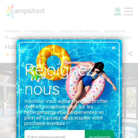
Campsited
Campings en France
Campings en New Aquitaine
Huttopia Sarlat
rue Jean Gabin, 24200, Sarlat la Caneda, France | 3.9KM DE SARLAT LA CANEDA
VOIR SUR LA CARTE
Huttopia Sarlat
Rejoignez-
nous
Inscrivez-vous aujourd'hui pour profiter
d'offres exceptionnelles sur les
hébergements et les expériences en
plein air. Laissez-nous inspirer votre
prochaine aventure !
Je m'inscris