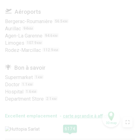
Aéroports
Bergerac-Roumanière
56.5
KM
Aurillac
94
KM
Agen-La Garenne
94.6
KM
Limoges
107.9
KM
Rodez-Marcillac
112.9
KM
Bon à savoir
Supermarket
1
KM
Doctor
1.1
KM
Hospital
1.6
KM
Department Store
2.1
KM
Excellent emplacement -
carte agrandie à afficher
3D map
617 €