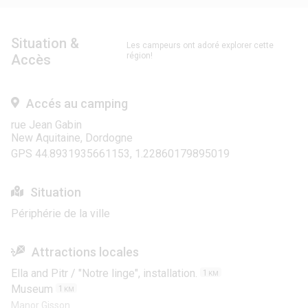
Situation &
Les campeurs ont adoré explorer cette
région!
Accès
Accés au camping
rue Jean Gabin
New Aquitaine, Dordogne
GPS 44.8931935661153, 1.22860179895019
Situation
Périphérie de la ville
Attractions locales
Ella and Pitr / "Notre linge", installation.
1
KM
Museum
1
KM
Manor Gisson