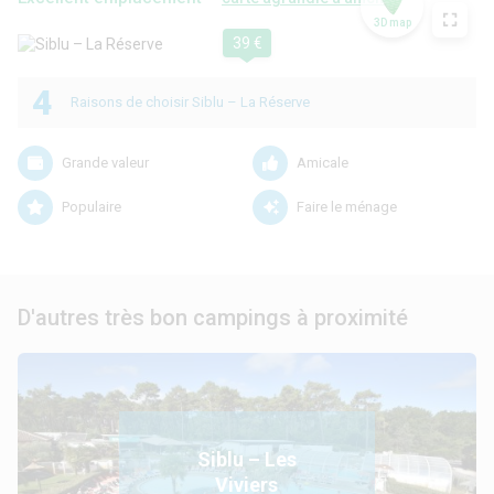
3D map
39 €
4
Raisons de choisir Siblu – La Réserve
Grande valeur
Amicale
Populaire
Faire le ménage
D'autres très bon campings à proximité
Siblu – Les
Viviers