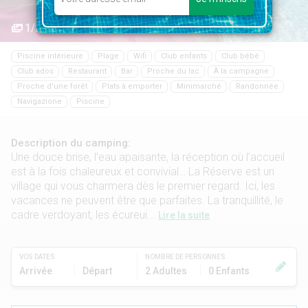
1/27
Piscine intérieure
Plage
Wifi
Club enfants
Club bébé
Club ados
Restaurant
Bar
Proche du lac
À la campagne
Proche d'une forêt
Plats à emporter
Minimarché
Randonnée
Navigazione
Piscine
Description du camping:
Une douce brise, l’eau apaisante, la réception où l’accueil
est à la fois chaleureux et convivial… La Réserve est un
village qui vous charmera dès le premier regard. Ici, les
vacances ne peuvent être que parfaites. La tranquillité, le
cadre verdoyant, les écureui...
Lire la suite
VOS DATES
NOMBRE DE PERSONNES
Arrivée
Départ
2 Adultes
0 Enfants