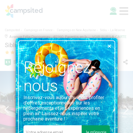
Campsited
Campings en France
Campings en New Aquitaine
Siblu – La Réserve
Avenue Félix Ducournau,, 40160, Parentis en born, France | 9.0KM DE PARENTIS EN BORN
VOIR SUR LA CARTE
Siblu – La Réserve
Rejoignez-
Super
8.9
11 avis
nous
Inscrivez-vous aujourd'hui pour profiter
d'offres exceptionnelles sur les
hébergements et les expériences en
plein air. Laissez-nous inspirer votre
prochaine aventure !
Je m'inscris