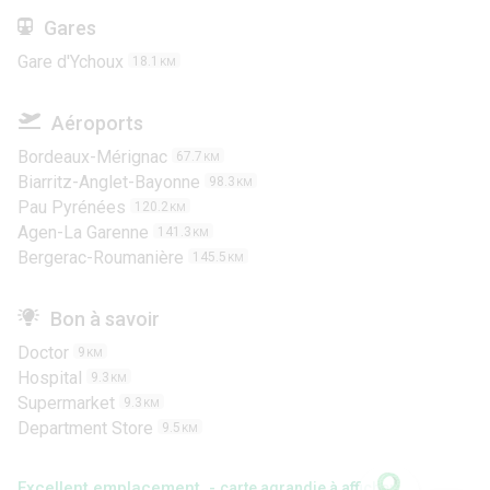
Gares
Gare d'Ychoux
18.1
KM
Aéroports
Bordeaux-Mérignac
67.7
KM
Biarritz-Anglet-Bayonne
98.3
KM
Pau Pyrénées
120.2
KM
Agen-La Garenne
141.3
KM
Bergerac-Roumanière
145.5
KM
Bon à savoir
Doctor
9
KM
Hospital
9.3
KM
Supermarket
9.3
KM
Department Store
9.5
KM
Excellent emplacement -
carte agrandie à afficher