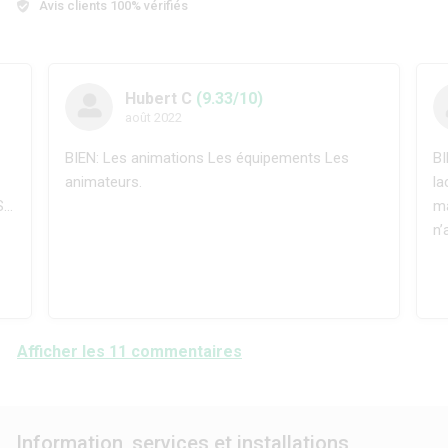
Avis clients 100% vérifiés
Hubert C
(9.33/10)
août 2022
BIEN: Les animations Les équipements Les
BI
animateurs.
la
..
ma
n’
Afficher les 11 commentaires
Information, services et installations