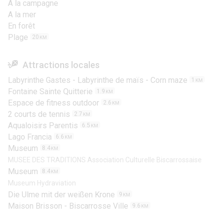
A la campagne
A la mer
En forêt
Plage
20
KM
Attractions locales
Labyrinthe Gastes - Labyrinthe de maïs - Corn maze
1
KM
Fontaine Sainte Quitterie
1.9
KM
Espace de fitness outdoor
2.6
KM
2 courts de tennis
2.7
KM
Aqualoisirs Parentis
6.5
KM
Lago Francia
6.6
KM
Museum
8.4
KM
MUSEE DES TRADITIONS Association Culturelle Biscarrossaise
Museum
8.4
KM
Museum Hydraviation
Die Ulme mit der weißen Krone
9
KM
Maison Brisson - Biscarrosse Ville
9.6
KM