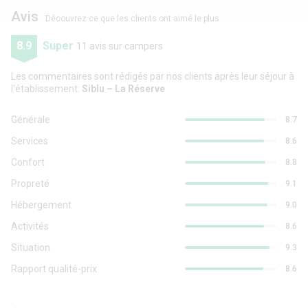
Avis
Découvrez ce que les clients ont aimé le plus
8.9
Super
11 avis sur campers
Les commentaires sont rédigés par nos clients après leur séjour à
l'établissement:
Siblu – La Réserve
Générale
8.7
Services
8.6
Confort
8.8
Propreté
9.1
Hébergement
9.0
Activités
8.6
Situation
9.3
Rapport qualité-prix
8.6