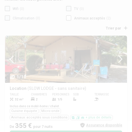
Wifi
(0)
TV
(0)
Climatisation
(0)
Animaux acceptés
(2)
Trier par
1/10
Location
(SLOW LODGE - sans sanitaire)
TAILLE
CHAMBRES
PERSONNES
SDB
TERRASSE
ANIMAUX
32 m²
2
1/5
Oui
Inclus dans ce mobil-home / chalet
Cuisine équipée
Micro-onde
Animaux: acceptés sous conditions
+ plus de détails
355 €
Assurance disponible
De
pour 7 nuits