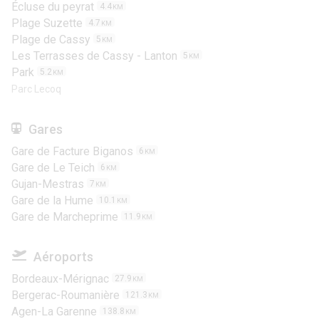
Écluse du peyrat
4.4
KM
Plage Suzette
4.7
KM
Plage de Cassy
5
KM
Les Terrasses de Cassy - Lanton
5
KM
Park
5.2
KM
Parc Lecoq
Gares
Gare de Facture Biganos
6
KM
Gare de Le Teich
6
KM
Gujan-Mestras
7
KM
Gare de la Hume
10.1
KM
Gare de Marcheprime
11.9
KM
Aéroports
Bordeaux-Mérignac
27.9
KM
Bergerac-Roumanière
121.3
KM
Agen-La Garenne
138.8
KM