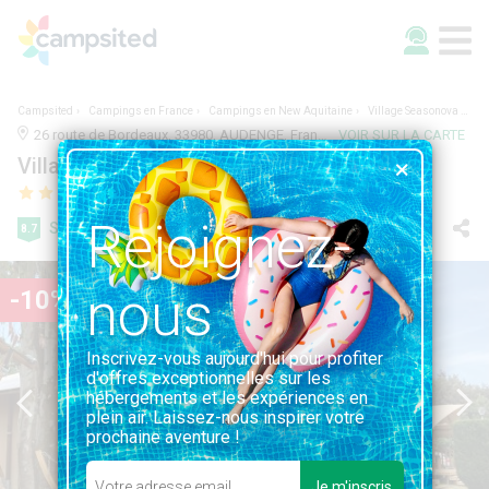
Campsited
Campings en France
Campings en New Aquitaine
Village Seasonova Bassin d'Arcachon
26 route de Bordeaux, 33980, AUDENGE, France | GIRONDE, NEW AQUITAINE
VOIR SUR LA CARTE
Village Seasonova Bassin d'Arcachon
Rejoignez-
Super
8.7
26 avis
nous
-10%
Inscrivez-vous aujourd'hui pour profiter
d'offres exceptionnelles sur les
hébergements et les expériences en
plein air. Laissez-nous inspirer votre
prochaine aventure !
Je m'inscris