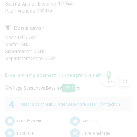
Biarritz-Anglet-Bayonne
141.6
KM
Pau Pyrénées
152.4
KM
Bon à savoir
Hospital
5.5
KM
Doctor
6
KM
Supermarket
6.2
KM
Department Store
6.5
KM
Excellent emplacement -
carte agrandie à afficher
3D map
432 €
4
Raisons de choisir Village Seasonova Bassin d'Arcachon
Grande valeur
Amicale
Populaire
Faire le ménage