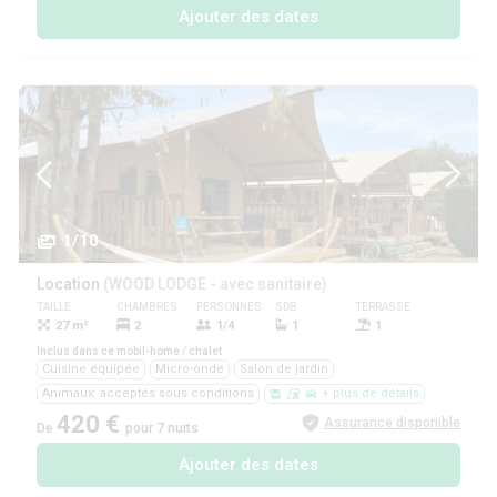
Ajouter des dates
1/10
Location
(WOOD LODGE - avec sanitaire)
TAILLE
CHAMBRES
PERSONNES
SDB
TERRASSE
ANIMAUX
27 m²
2
1/4
1
1
Oui
Inclus dans ce mobil-home / chalet
Cuisine équipée
Micro-onde
Salon de jardin
Animaux: acceptés sous conditions
+ plus de détails
420 €
Assurance disponible
De
pour 7 nuits
Ajouter des dates