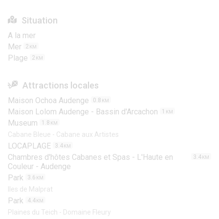
Situation
A la mer
Mer
2
KM
Plage
2
KM
Attractions locales
Maison Ochoa Audenge
0.8
KM
Maison Lolom Audenge - Bassin d'Arcachon
1
KM
Museum
1.8
KM
Cabane Bleue - Cabane aux Artistes
LOCAPLAGE
3.4
KM
Chambres d'hôtes Cabanes et Spas - L'Haute en
3.4
KM
Couleur - Audenge
Park
3.6
KM
Iles de Malprat
Park
4.4
KM
Plaines du Teich - Domaine Fleury