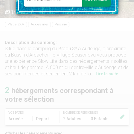
1/10
Plage 2KM
Accès mer
Piscine
Description du camping:
Situé dans le camping du Braou 3* à Audenge, à proximité
du Bassin d'Arcachon, le Village Seasonova vous propose
une expérience Slow Life dans des hébergements insolites
et haut de gamme. A 800 m du centre-ville d'Audenge et de
ses commerces et seulement 2 km de la...
Lire la suite
2
hébergements correspondant à
votre sélection
VOS DATES
NOMBRE DE PERSONNES
Arrivée
Départ
2 Adultes
0 Enfants
Afficher les hébergements avec: