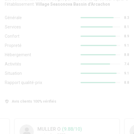
l'établissement:
Village Seasonova Bassin d'Arcachon
Générale
8.3
Services
8.1
Confort
8.9
Propreté
9.1
Hébergement
8.8
Activités
7.4
Situation
9.1
Rapport qualité-prix
8.8
Avis clients 100% vérifiés
MULLER O
(9.88/10)