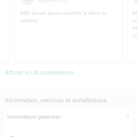
septembre 2022
BIEN: accueil, piscine chauffée, le calme du
BI
camping.
co
éq
Li
Afficher les 26 commentaires
Information, services et installations
Informations générales