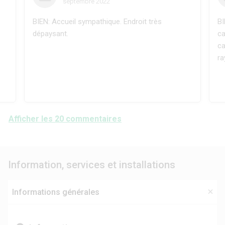
septembre 2022
BIEN: Accueil sympathique. Endroit très
BI
dépaysant.
ca
ca
ra
Afficher les 20 commentaires
Information, services et installations
Informations générales