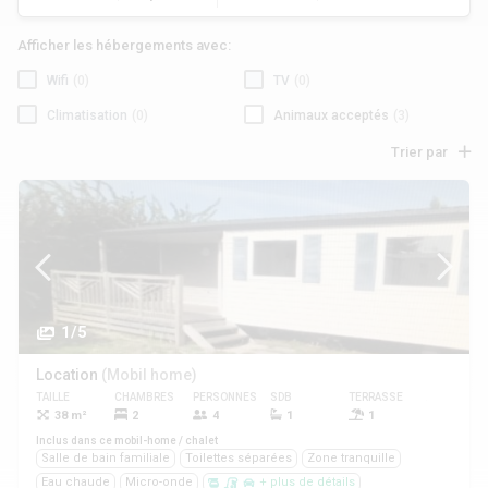
Afficher les hébergements avec:
Wifi
(0)
TV
(0)
Climatisation
(0)
Animaux acceptés
(3)
Trier par
1/5
Location
(Mobil home)
TAILLE
CHAMBRES
PERSONNES
SDB
TERRASSE
ANIMAUX
38 m²
2
4
1
1
Oui
Inclus dans ce mobil-home / chalet
Salle de bain familiale
Toilettes séparées
Zone tranquille
Eau chaude
Micro-onde
+ plus de détails