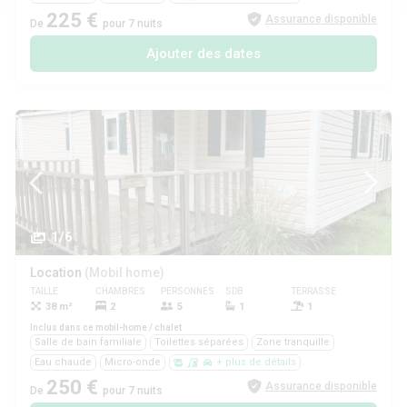
225 €
Assurance disponible
De
pour 7 nuits
Ajouter des dates
1/6
Location
(Mobil home)
TAILLE
CHAMBRES
PERSONNES
SDB
TERRASSE
ANIMAUX
38 m²
2
5
1
1
Oui
Inclus dans ce mobil-home / chalet
Salle de bain familiale
Toilettes séparées
Zone tranquille
Eau chaude
Micro-onde
+ plus de détails
250 €
Assurance disponible
De
pour 7 nuits