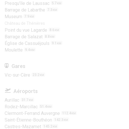
Presqu'île de Laussac
5.7
KM
Barrage de Labarthe
7.3
KM
Museum
7.9
KM
Château de Thénières
Point du vue Lagarde
8.6
KM
Barrage de Salazat
8.8
KM
Église de Cassuéjouls
9.1
KM
Moulette
9.4
KM
Gares
Vic-sur-Cère
23.2
KM
Aéroports
Aurillac
31.7
KM
Rodez-Marcillac
51.4
KM
Clermont-Ferrand Auvergne
112.4
KM
Saint-Étienne-Bouthéon
142.3
KM
Castres-Mazamet
145.2
KM