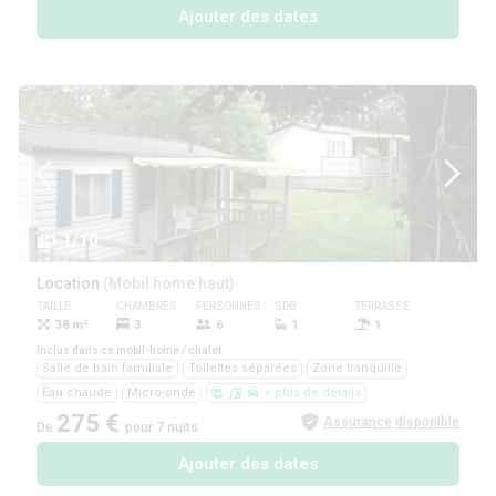
Ajouter des dates
1/10
Location
(Mobil home haut)
TAILLE
CHAMBRES
PERSONNES
SDB
TERRASSE
ANIMAUX
38 m²
3
6
1
1
Oui
Inclus dans ce mobil-home / chalet
Salle de bain familiale
Toilettes séparées
Zone tranquille
Eau chaude
Micro-onde
+ plus de détails
275 €
Assurance disponible
De
pour 7 nuits
Ajouter des dates