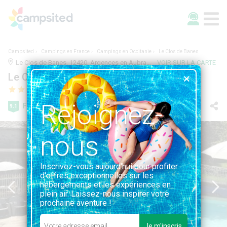
Campsited
Campings en France
Campings en Occitanie
Le Clos de Banes
Le Clos de Banes, 12420, Argences en Aubrac, France | 5.3KM DE ARGENCES EN AUBRAC
VOIR SUR LA CARTE
Le Clos de Banes
Rejoignez-
Fabuleuse
9.1
20 avis
nous
Inscrivez-vous aujourd'hui pour profiter
d'offres exceptionnelles sur les
hébergements et les expériences en
plein air. Laissez-nous inspirer votre
prochaine aventure !
Je m'inscris