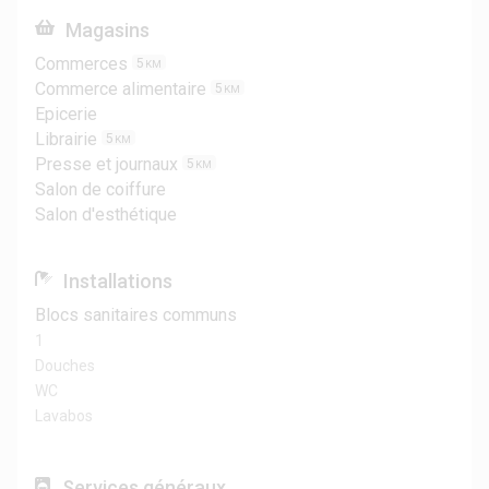
Magasins
Commerces
5
KM
Commerce alimentaire
5
KM
Epicerie
Librairie
5
KM
Presse et journaux
5
KM
Salon de coiffure
Salon d'esthétique
Installations
Blocs sanitaires communs
1
Douches
WC
Lavabos
Services généraux