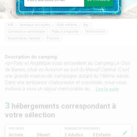
1/11
Wifi
Animaux acceptés
Club enfants
Bar
Commerce alimentaire
Plats à emporter
Minimarché
Ouvert toute l'année
Piscine
Description du camping:
<p>Tony et Angélique vous accueillent au Camping Le Clos
de Banes, situé en Aveyron au sud du Massif Central. C'est
une grande maison de campagne datant du 18ème siècle.
Dans une ambiance chaleureuse et conviviale, nous vous
invitons à vivre un séjour mémorable au ...
Lire la suite
3
hébergements correspondant à
votre sélection
VOS DATES
NOMBRE DE PERSONNES
Arrivée
Départ
2 Adultes
0 Enfants