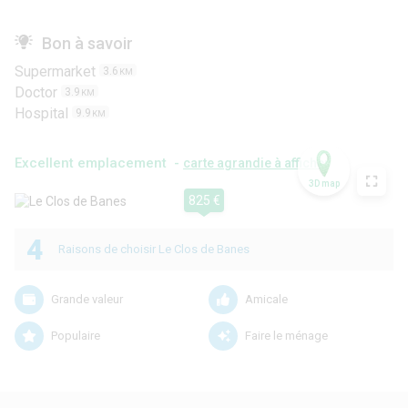
Bon à savoir
Supermarket
3.6
KM
Doctor
3.9
KM
Hospital
9.9
KM
Excellent emplacement -
carte agrandie à afficher
3D map
825 €
4
Raisons de choisir Le Clos de Banes
Grande valeur
Amicale
Populaire
Faire le ménage