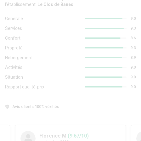
l'établissement:
Le Clos de Banes
Générale
9.0
Services
9.3
Confort
8.6
Propreté
9.3
Hébergement
8.9
Activités
9.0
Situation
9.0
Rapport qualité-prix
9.0
Avis clients 100% vérifiés
Florence M
(9.67/10)