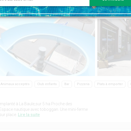
Animaux acceptés
Club enfants
Bar
Pizzeria
Plats à emporter
implanté à La Baule,sur 5 ha Proche des
. Espace nautique avec toboggan. Une mini-ferme
sur place.
Lire la suite