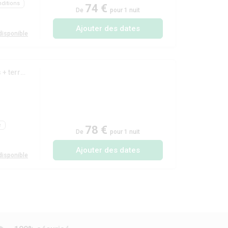
ditions
74 €
De
pour 1 nuit
Ajouter des dates
isponible
(Mobil-home 'Univers Family Plus' 40 m² - 4 chambres + terrasse couverte 18 m²)
e
78 €
De
pour 1 nuit
Ajouter des dates
isponible