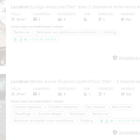
Location
(Lodge Amazone 20m² avec 2 chambres et terrasse e
TAILLE
CHAMBRES
PERSONNES
SDB
TERRASSE
ANIMAUX
20 m²
2
4
1
Oui
Inclus dans ce mobil-home / chalet
Barbecue
Animaux: acceptés sous conditions
Parking
+ plus de détails
Assurance d
Location
TAILLE
CHAMBRES
PERSONNES
SDB
TERRASSE
ANIMAUX
29 m²
2
4
1
1
Oui
Inclus dans ce mobil-home / chalet
Cuisine équipée
Toilettes séparées
Eau chaude
Micro-onde
Chauffage
Double vitrage
Télévision
Barbecue
Animaux: acceptés sous conditions
Parking
+ plus de détai
Assurance d