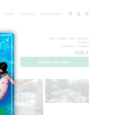
Extras
A propos
Ma réservation
dim. 5 juillet - dim. 12 juillet
(7 nuits)
4 adultes, 2 enfants
525 €
Ajouter des dates