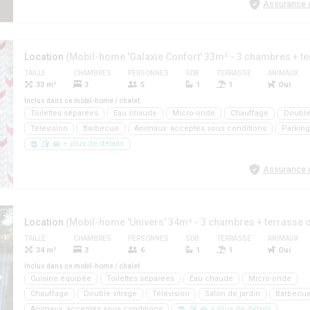
Assurance d
Location
TAILLE
CHAMBRES
PERSONNES
SDB
TERRASSE
ANIMAUX
33 m²
3
5
1
1
Oui
Inclus dans ce mobil-home / chalet
Toilettes séparées
Eau chaude
Micro-onde
Chauffage
Double
Télévision
Barbecue
Animaux: acceptés sous conditions
Parking
+ plus de détails
Assurance d
Location
TAILLE
CHAMBRES
PERSONNES
SDB
TERRASSE
ANIMAUX
34 m²
3
6
1
1
Oui
Inclus dans ce mobil-home / chalet
Cuisine équipée
Toilettes séparées
Eau chaude
Micro-onde
Chauffage
Double vitrage
Télévision
Salon de jardin
Barbecu
Animaux: acceptés sous conditions
+ plus de détails