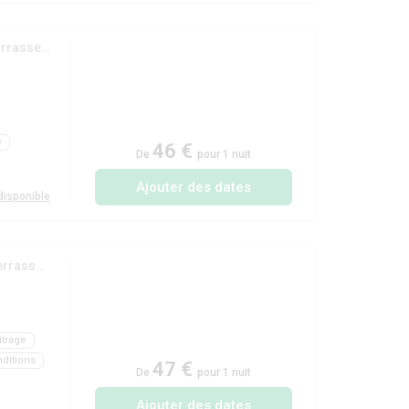
(Mobil-home 'Evasion Confort' 29m² - 2 chambres + terrasse semi-couverte 13.5m²)
e
46 €
De
pour 1 nuit
Ajouter des dates
isponible
(Mobil-home 'Evasion Access' 31 m² - 2 chambres + terrasse couverte)
itrage
ditions
47 €
De
pour 1 nuit
Ajouter des dates