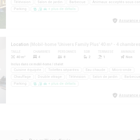
Télévision
Salon de jardin
Barbecue
Animaux: acceptés sous con
Parking
+ plus de détails
Assurance d
Location
TAILLE
CHAMBRES
PERSONNES
SDB
TERRASSE
ANIMAUX
40 m²
4
8
2
1
Non
Inclus dans ce mobil-home / chalet
Cuisine équipée
Toilettes séparées
Eau chaude
Micro-onde
Chauffage
Double vitrage
Télévision
Salon de jardin
Barbecu
Parking
+ plus de détails
Assurance d