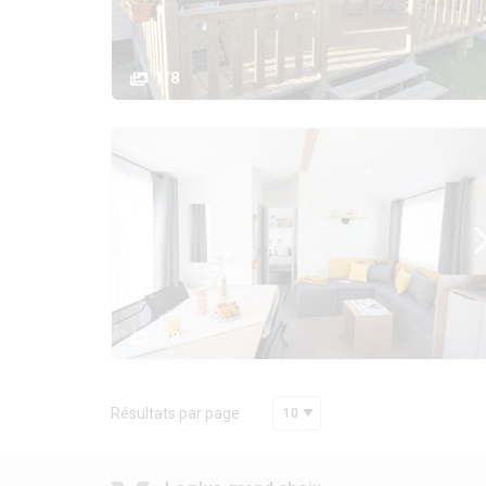
1/8
1/8
Résultats par page
10