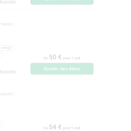
isponible
(Mobil-home 'Galaxie Confort' 33m² - 3 chambres + terrasse couverte de 18m²)
 vitrage
50 €
De
pour 1 nuit
Ajouter des dates
isponible
(Mobil-home 'Univers' 34m² - 3 chambres + terrasse couverte 18m²)
e
54 €
De
pour 1 nuit