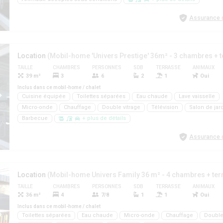
Assurance d
Location
TAILLE
CHAMBRES
PERSONNES
SDB
TERRASSE
ANIMAUX
39 m²
3
6
2
1
Oui
Inclus dans ce mobil-home / chalet
Cuisine équipée
Toilettes séparées
Eau chaude
Lave vaisselle
Micro-onde
Chauffage
Double vitrage
Télévision
Salon de jar
Barbecue
+ plus de détails
Assurance d
Location
TAILLE
CHAMBRES
PERSONNES
SDB
TERRASSE
ANIMAUX
36 m²
4
7/8
1
1
Oui
Inclus dans ce mobil-home / chalet
Toilettes séparées
Eau chaude
Micro-onde
Chauffage
Double