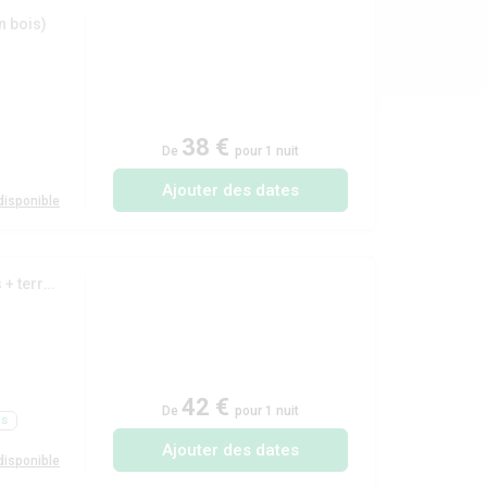
n bois)
38 €
De
pour 1 nuit
Ajouter des dates
isponible
(Mobil-home 'Evasion Confort Eco' 29m² - 2 chambres + terrasse semi-couverte 13.5m²)
42 €
De
pour 1 nuit
ls
Ajouter des dates
isponible