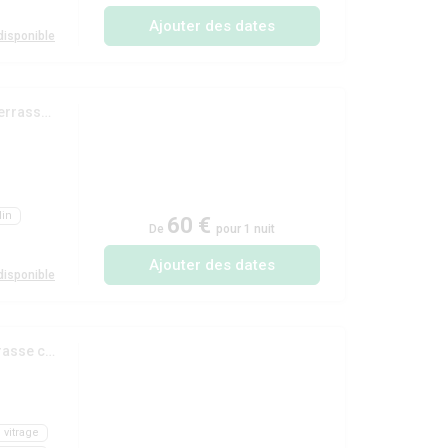
Ajouter des dates
isponible
(Mobil-home 'Univers Prestige' 36m² - 3 chambres + terrasse couverte 18m²)
din
60 €
De
pour 1 nuit
Ajouter des dates
isponible
(Mobil-home Univers Family 36 m² - 4 chambres + terrasse couverte 18m²)
 vitrage