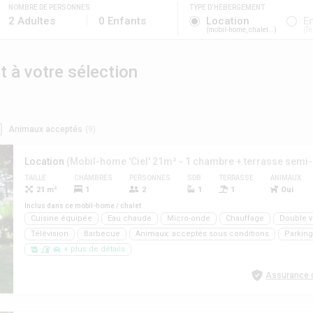
NOMBRE DE PERSONNES
TYPE D’HÉBERGEMENT
2 Adultes
0 Enfants
Location
E
mobil-home, chalet...
Te
à votre sélection
Animaux acceptés
(9)
Location
TAILLE
CHAMBRES
PERSONNES
SDB
TERRASSE
ANIMAUX
21 m²
1
2
1
1
Oui
Inclus dans ce mobil-home / chalet
Cuisine équipée
Eau chaude
Micro-onde
Chauffage
Double v
Télévision
Barbecue
Animaux: acceptés sous conditions
Parking
+ plus de détails
Assurance d