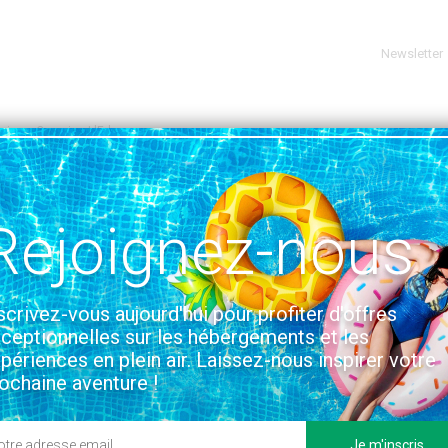
Newsletter
oire
Camping L'Eden
le, France | 2.1KM DE LA BAULE
VOIR SUR LA CARTE
Rejoignez-nous
s et installations
Situation & Accès
scrivez-vous aujourd'hui pour profiter d'offres
ceptionnelles sur les hébergements et les
périences en plein air. Laissez-nous inspirer votre
ochaine aventure !
Je m'inscris