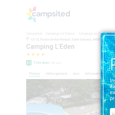
Campsited
Campings en France
Campings en Pays-de-la-L
13-15, Route de Ker Rivaud, Saint-Servais, 44500, La Bau
Camping L'Eden
Très bien
8.2
193 avis
Photos
Hébergement
Avis
Information, service
In
ex
ex
pr