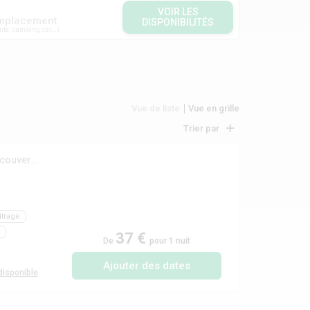
VOIR LES
mplacement
DISPONIBILITÉS
nte, camping car...
Vue de liste
Vue en grille
Trier par
(Mobil-home 'Ciel' 21m² - 1 chambre + terrasse semi-couverte 11m²)
itrage
37 €
De
pour 1 nuit
Ajouter des dates
isponible