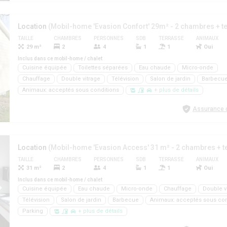
Location
TAILLE
CHAMBRES
PERSONNES
SDB
TERRASSE
ANIMAUX
29 m²
2
4
1
1
Oui
Inclus dans ce mobil-home / chalet
Cuisine équipée
Toilettes séparées
Eau chaude
Micro-onde
Chauffage
Double vitrage
Télévision
Salon de jardin
Barbecu
Animaux: acceptés sous conditions
+ plus de détails
Assurance d
Location
TAILLE
CHAMBRES
PERSONNES
SDB
TERRASSE
ANIMAUX
31 m²
2
4
1
1
Oui
Inclus dans ce mobil-home / chalet
Cuisine équipée
Eau chaude
Micro-onde
Chauffage
Double v
Télévision
Salon de jardin
Barbecue
Animaux: acceptés sous con
Parking
+ plus de détails