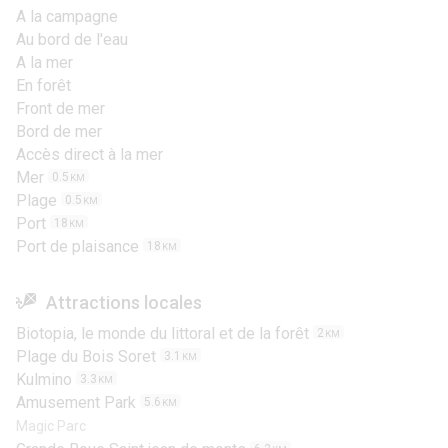
A la campagne
Au bord de l'eau
A la mer
En forêt
Front de mer
Bord de mer
Accès direct à la mer
Mer
0.5
KM
Plage
0.5
KM
Port
18
KM
Port de plaisance
18
KM
Attractions locales
Biotopia, le monde du littoral et de la forêt
2
KM
Plage du Bois Soret
3.1
KM
Kulmino
3.3
KM
Amusement Park
5.6
KM
Magic Parc