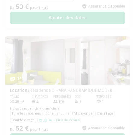
50 €
Assurance disponible
De
pour 1 nuit
Ajouter des dates
1/7
Location
(Résidence O'HARA PANORAMIQUE MODERN ECO-CONCU / 28m2 - 2 chambres - Terrasse semi-couverte)
TAILLE
CHAMBRES
PERSONNES
SDB
TERRASSE
ANIMAUX
28 m²
2
5/6
1
1
Oui
Inclus dans ce mobil-home / chalet
Toilettes séparées
Zone tranquille
Micro-onde
Chauffage
Double vitrage
+ plus de détails
52 €
Assurance disponible
De
pour 1 nuit