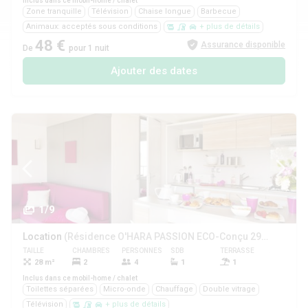
Inclus dans ce mobil-home / chalet
Zone tranquille
Télévision
Chaise longue
Barbecue
Animaux: acceptés sous conditions
+ plus de détails
48 €
Assurance disponible
De
pour 1 nuit
Ajouter des dates
1/9
Location
(Résidence O'HARA PASSION ECO-Conçu 29m2 / 2 chambres - Terrasse)
TAILLE
CHAMBRES
PERSONNES
SDB
TERRASSE
ANIMAUX
28 m²
2
4
1
1
Oui
Inclus dans ce mobil-home / chalet
Toilettes séparées
Micro-onde
Chauffage
Double vitrage
Télévision
+ plus de détails