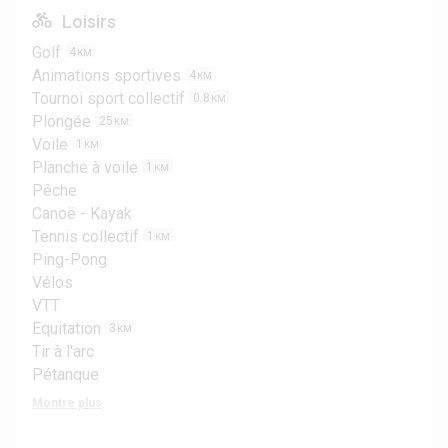
Loisirs
Golf
4
KM
Animations sportives
4
KM
Tournoi sport collectif
0.8
KM
Plongée
25
KM
Voile
1
KM
Planche à voile
1
KM
Pêche
Canoë - Kayak
Tennis collectif
1
KM
Ping-Pong
Vélos
VTT
Equitation
3
KM
Tir à l'arc
Pétanque
Montre plus