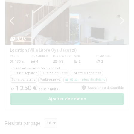
1/10
Location
(Villa Litore Oya Jacuzzi)
TAILLE
CHAMBRES
PERSONNES
SDB
TERRASSE
ANIMAUX
130 m²
4
4/8
2
2
Oui
Inclus dans ce mobil-home / chalet
Cuisine séparée
Cuisine équipée
Toilettes séparées
Zone tranquille
Parking privé
+ plus de détails
1 250 €
Assurance disponible
De
pour 7 nuits
Ajouter des dates
Résultats par page
10