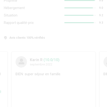
Propreté
9.6
Hébergement
9.0
Situation
9.2
Rapport qualité-prix
9.3
Avis clients 100% vérifiés
Karin R
(10.0/10)
septembre 2022
l
BIEN: super séjour en famille.
BI
e