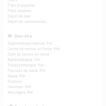
Plats à emporter
Plats cuisinés
Dépôt de pain
Dépôt de viennoiseries
Bien-être
Etablissement thermal
5
KM
Centre de remise en forme
5
KM
Salle de remise en forme
Balnéothérapie
5
KM
Thalassothérapie
5
KM
Parcours de santé
5
KM
Sauna
5
KM
Solarium
Hammam
5
KM
Massages
5
KM