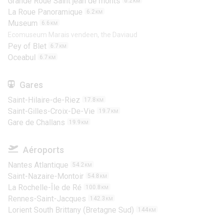
Grande Roue Saint jean de monts
6.2
KM
La Roue Panoramique
6.2
KM
Museum
6.6
KM
Ecomuseum Marais vendeen, the Daviaud
Pey of Blet
6.7
KM
Oceabul
6.7
KM
Gares
Saint-Hilaire-de-Riez
17.8
KM
Saint-Gilles-Croix-De-Vie
19.7
KM
Gare de Challans
19.9
KM
Aéroports
Nantes Atlantique
54.2
KM
Saint-Nazaire-Montoir
54.8
KM
La Rochelle-Île de Ré
100.8
KM
Rennes-Saint-Jacques
142.3
KM
Lorient South Brittany (Bretagne Sud)
144
KM