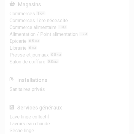
Magasins
Commerces
1
KM
Commerces 1ère nécessité
Commerce alimentaire
1
KM
Alimentation / Point alimentation
1
KM
Epicerie
0.5
KM
Librairie
6
KM
Presse et journaux
0.5
KM
Salon de coiffure
0.8
KM
Installations
Sanitaires privés
Services généraux
Lave linge collectif
Lavoirs eau chaude
Sèche linge