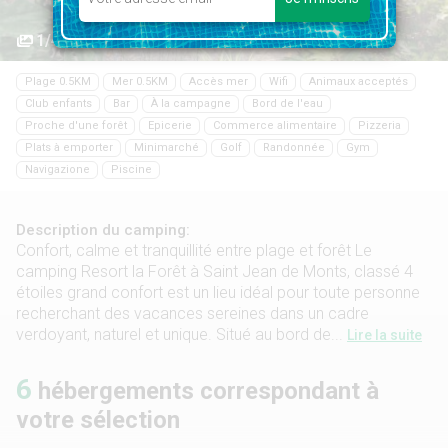
1/47
Plage 0.5KM
Mer 0.5KM
Accès mer
Wifi
Animaux acceptés
Club enfants
Bar
À la campagne
Bord de l'eau
Proche d'une forêt
Epicerie
Commerce alimentaire
Pizzeria
Plats à emporter
Minimarché
Golf
Randonnée
Gym
Navigazione
Piscine
Description du camping:
Confort, calme et tranquillité entre plage et forêt Le
camping Resort la Forêt à Saint Jean de Monts, classé 4
étoiles grand confort est un lieu idéal pour toute personne
recherchant des vacances sereines dans un cadre
verdoyant, naturel et unique. Situé au bord de...
Lire la suite
6
hébergements correspondant à
votre sélection