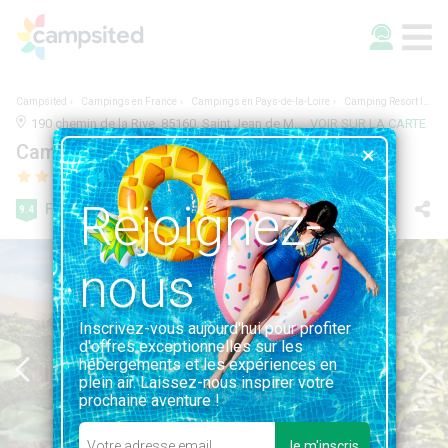
Campsited
Campings en France
Campings en Pays-de-la-Loire
Camping Resort la Forêt
190 chemin de la Rive, 85160, Saint Jean de Monts, France | 5.9KM DE SAINT JEAN DE MONTS
VOIR SUR LA CARTE
Camping Resort la Forêt
Rejoignez-
Fabuleuse
9.4
380 avis
nous
Inscrivez-vous aujourd'hui pour profiter
d'offres exceptionnelles sur les
hébergements et les expériences en
plein air. Laissez-nous inspirer votre
prochaine aventure !
Je m'inscris