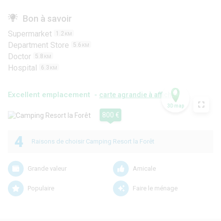
Bon à savoir
Supermarket
1.2
KM
Department Store
5.6
KM
Doctor
5.8
KM
Hospital
6.3
KM
Excellent emplacement -
carte agrandie à afficher
3D map
800 €
4
Raisons de choisir Camping Resort la Forêt
Grande valeur
Amicale
Populaire
Faire le ménage