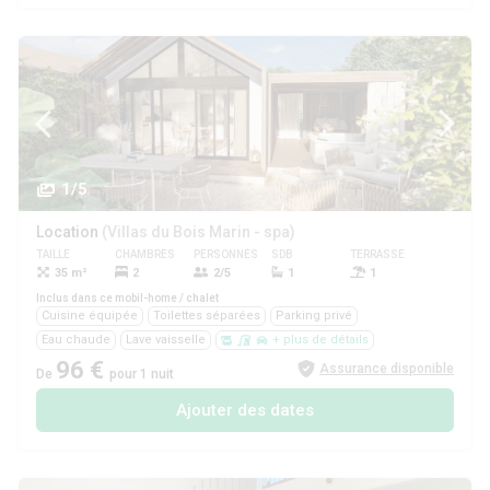
1/5
Location
(Villas du Bois Marin - spa)
TAILLE
CHAMBRES
PERSONNES
SDB
TERRASSE
ANIMAUX
35 m²
2
2/5
1
1
Oui
Inclus dans ce mobil-home / chalet
Cuisine équipée
Toilettes séparées
Parking privé
Eau chaude
Lave vaisselle
+ plus de détails
96 €
Assurance disponible
De
pour 1 nuit
Ajouter des dates