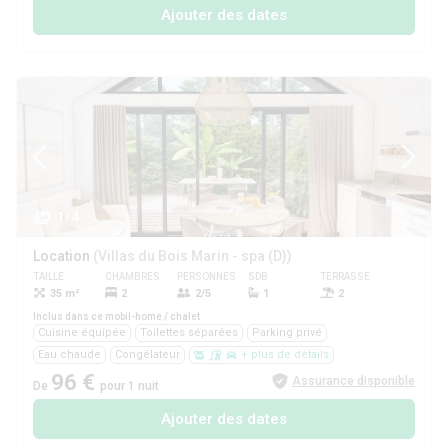
Ajouter des dates
1/4
Location
(Villas du Bois Marin - spa (D))
TAILLE
CHAMBRES
PERSONNES
SDB
TERRASSE
ANIMAUX
35 m²
2
2/5
1
2
Oui
Inclus dans ce mobil-home / chalet
Cuisine équipée
Toilettes séparées
Parking privé
Eau chaude
Congélateur
+ plus de détails
96 €
Assurance disponible
De
pour 1 nuit
Ajouter des dates