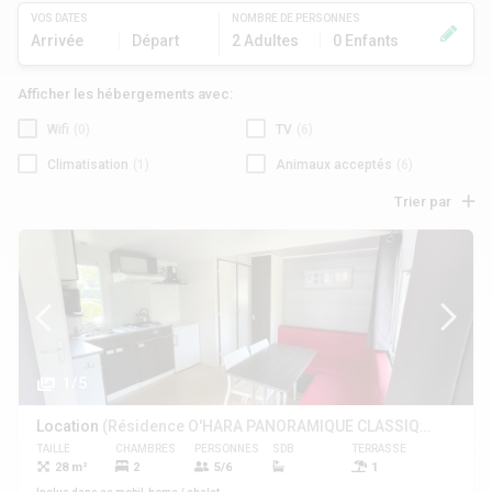
VOS DATES
NOMBRE DE PERSONNES
Arrivée
Départ
2 Adultes
0 Enfants
Afficher les hébergements avec:
Wifi
(0)
TV
(6)
Climatisation
(1)
Animaux acceptés
(6)
Trier par
1/5
Location
(Résidence O'HARA PANORAMIQUE CLASSIQUE ECO-CONCU / 28m2 - 2 chambres - Terrasse semi-couverte)
TAILLE
CHAMBRES
PERSONNES
SDB
TERRASSE
ANIMAUX
28 m²
2
5/6
1
Oui