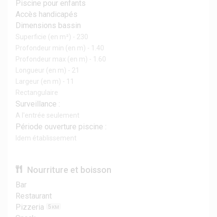
Piscine pour enfants
Accès handicapés
Dimensions bassin
Superficie (en m²) - 230
Profondeur min (en m) - 1.40
Profondeur max (en m) - 1.60
Longueur (en m) - 21
Largeur (en m) - 11
Rectangulaire
Surveillance :
A l'entrée seulement
Période ouverture piscine :
Idem établissement
Nourriture et boisson
Bar
Restaurant
Pizzeria
5
KM