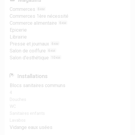
Commerces
6
KM
Commerces 1ère nécessité
Commerce alimentaire
6
KM
Epicerie
Librairie
Presse et journaux
6
KM
Salon de coiffure
6
KM
Salon d'esthétique
10
KM
Installations
Blocs sanitaires communs
4
Douches
WC
Sanitaires enfants
Lavabos
Vidange eaux usées