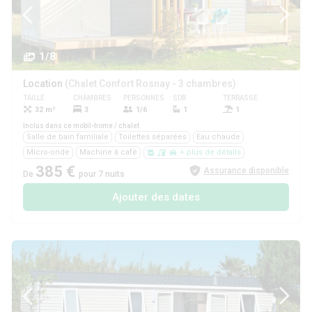
1/8
Location
(Chalet Confort Rosnay - 3 chambres)
TAILLE
CHAMBRES
PERSONNES
SDB
TERRASSE
ANIMAUX
32 m²
3
1/6
1
1
Oui
Inclus dans ce mobil-home / chalet
Salle de bain familiale
Toilettes séparées
Eau chaude
Micro-onde
Machine à café
+ plus de détails
385 €
Assurance disponible
De
pour 7 nuits
Ajouter des dates