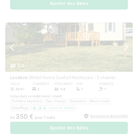
Ajouter des dates
1/6
Location
(Mobil Home Confort Maillezais - 2 chambres)
TAILLE
CHAMBRES
PERSONNES
SDB
TERRASSE
ANIMAUX
34 m²
2
1/4
1
1
Oui
Inclus dans ce mobil-home / chalet
Toilettes séparées
Eau chaude
Gazinière
Micro-onde
Chauffage
+ plus de détails
350 €
Assurance disponible
De
pour 7 nuits
Ajouter des dates