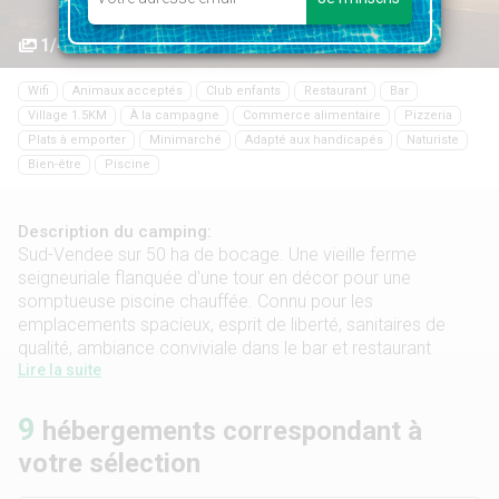
1/46
Wifi
Animaux acceptés
Club enfants
Restaurant
Bar
Village 1.5KM
À la campagne
Commerce alimentaire
Pizzeria
Plats à emporter
Minimarché
Adapté aux handicapés
Naturiste
Bien-être
Piscine
Description du camping:
Sud-Vendee sur 50 ha de bocage. Une vieille ferme
seigneuriale flanquée d'une tour en décor pour une
somptueuse piscine chauffée. Connu pour les
emplacements spacieux, esprit de liberté, sanitaires de
qualité, ambiance conviviale dans le bar et restaurant
Lire la suite
9
hébergements correspondant à
votre sélection