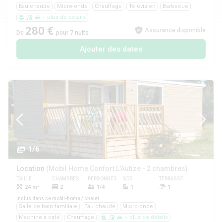
Eau chaude
Micro-onde
Chauffage
Télévision
Barbecue
+ plus de détails
280 €
Assurance disponible
De
pour 7 nuits
Ajouter des dates
1/6
Location
(Mobil Home Confort L'Autize - 2 chambres)
TAILLE
CHAMBRES
PERSONNES
SDB
TERRASSE
ANIMAUX
24 m²
2
1/4
1
1
Oui
Inclus dans ce mobil-home / chalet
Salle de bain familiale
Eau chaude
Micro-onde
Machine à café
Chauffage
+ plus de détails