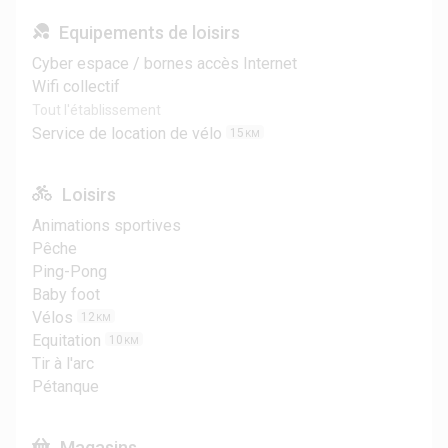
Equipements de loisirs
Cyber espace / bornes accès Internet
Wifi collectif
Tout l'établissement
Service de location de vélo
15
KM
Loisirs
Animations sportives
Pêche
Ping-Pong
Baby foot
Vélos
12
KM
Equitation
10
KM
Tir à l'arc
Pétanque
Magasins