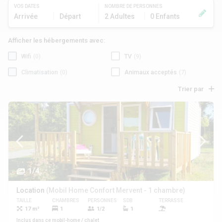
VOS DATES
NOMBRE DE PERSONNES
Arrivée
Départ
2 Adultes
0 Enfants
Afficher les hébergements avec:
Wifi
(0)
TV
(9)
Climatisation
(0)
Animaux acceptés
(7)
Trier par
1/4
Location
(Mobil Home Confort Mervent - 1 chambre)
TAILLE
CHAMBRES
PERSONNES
SDB
TERRASSE
ANIMAUX
17 m²
1
1/2
1
Oui
Inclus dans ce mobil-home / chalet