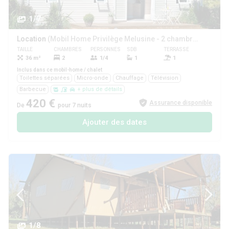
1/7
Location
(Mobil Home Privilège Melusine - 2 chambres)
TAILLE
CHAMBRES
PERSONNES
SDB
TERRASSE
ANIMAUX
36 m²
2
1/4
1
1
Non
Inclus dans ce mobil-home / chalet
Toilettes séparées
Micro-onde
Chauffage
Télévision
Barbecue
+ plus de détails
420 €
Assurance disponible
De
pour 7 nuits
Ajouter des dates
1/8