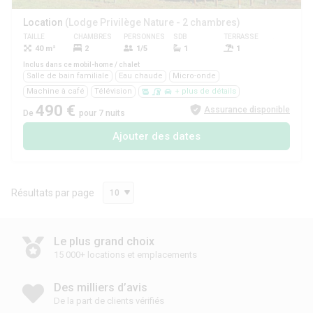
Location
(Lodge Privilège Nature - 2 chambres)
TAILLE
CHAMBRES
PERSONNES
SDB
TERRASSE
ANIMAUX
40 m²
2
1/5
1
1
Oui
Inclus dans ce mobil-home / chalet
Salle de bain familiale
Eau chaude
Micro-onde
Machine à café
Télévision
+ plus de détails
490 €
Assurance disponible
De
pour 7 nuits
Ajouter des dates
Résultats par page
10
Le plus grand choix
15 000+ locations et emplacements
Des milliers d’avis
De la part de clients vérifiés