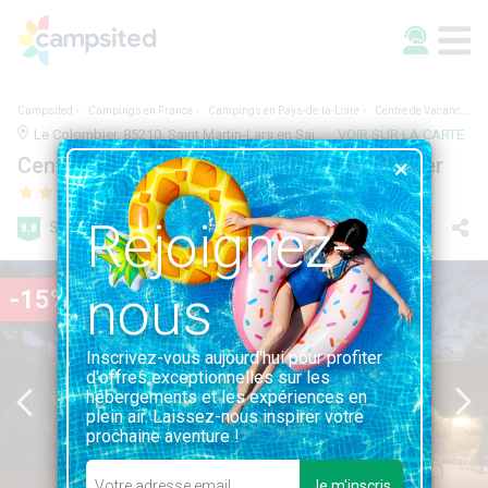
Campsited
Campings en France
Campings en Pays-de-la-Loire
Centre de Vacances Naturiste le Colombier
Le Colombier, 85210, Saint Martin-Lars en Sainte Hermine, France | VENDÉE, PAYS-DE-LA-LOIRE
VOIR SUR LA CARTE
Centre de Vacances Naturiste le Colombier
Rejoignez-
Super
8.8
291 avis
nous
-15%
Inscrivez-vous aujourd'hui pour profiter
d'offres exceptionnelles sur les
hébergements et les expériences en
plein air. Laissez-nous inspirer votre
prochaine aventure !
Je m'inscris