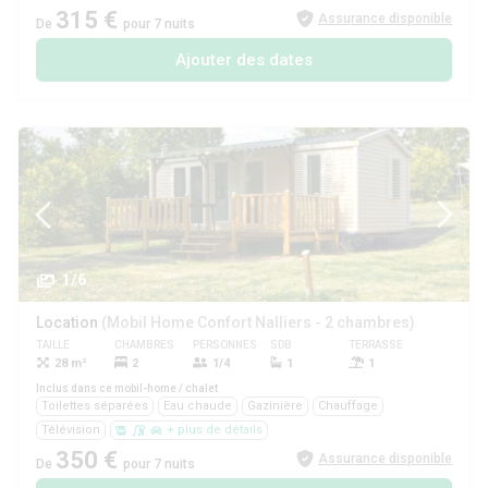
315 €
Assurance disponible
De
pour 7 nuits
Ajouter des dates
1/6
Location
(Mobil Home Confort Nalliers - 2 chambres)
TAILLE
CHAMBRES
PERSONNES
SDB
TERRASSE
ANIMAUX
28 m²
2
1/4
1
1
Oui
Inclus dans ce mobil-home / chalet
Toilettes séparées
Eau chaude
Gazinière
Chauffage
Télévision
+ plus de détails
350 €
Assurance disponible
De
pour 7 nuits