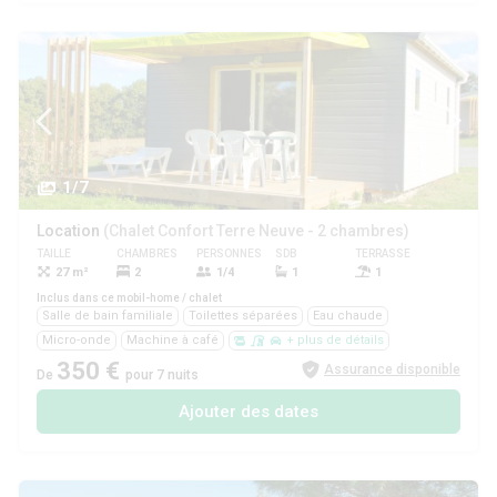
1/7
Location
(Chalet Confort Terre Neuve - 2 chambres)
TAILLE
CHAMBRES
PERSONNES
SDB
TERRASSE
ANIMAUX
27 m²
2
1/4
1
1
Oui
Inclus dans ce mobil-home / chalet
Salle de bain familiale
Toilettes séparées
Eau chaude
Micro-onde
Machine à café
+ plus de détails
350 €
Assurance disponible
De
pour 7 nuits
Ajouter des dates