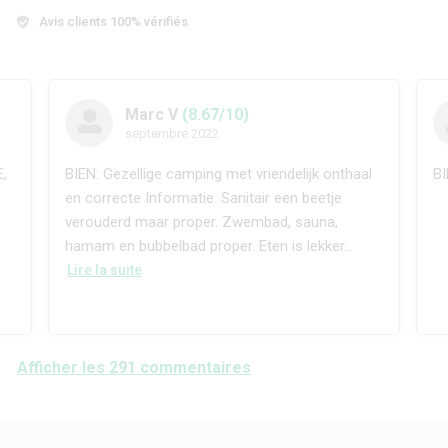
Avis clients 100% vérifiés
Marc V
(8.67/10)
septembre 2022
,
BIEN: Gezellige camping met vriendelijk onthaal
BI
en correcte Informatie. Sanitair een beetje
verouderd maar proper. Zwembad, sauna,
hamam en bubbelbad proper. Eten is lekker...
Lire la suite
Afficher les 291 commentaires