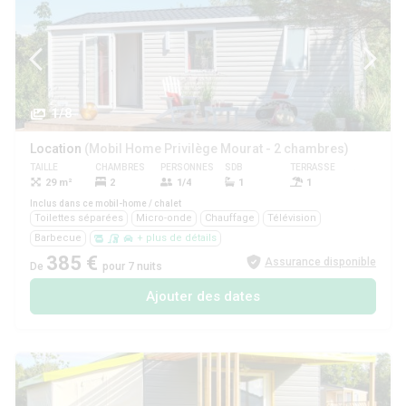
1/8
Location
(Mobil Home Privilège Mourat - 2 chambres)
TAILLE
CHAMBRES
PERSONNES
SDB
TERRASSE
ANIMAUX
29 m²
2
1/4
1
1
Non
Inclus dans ce mobil-home / chalet
Toilettes séparées
Micro-onde
Chauffage
Télévision
Barbecue
+ plus de détails
385 €
Assurance disponible
De
pour 7 nuits
Ajouter des dates