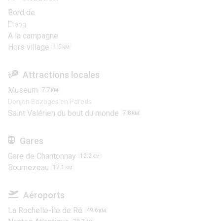
Bord de
Étang
A la campagne
Hors village
1.5
KM
Attractions locales
Museum
7.7
KM
Donjon Bazoges en Pareds
Saint Valérien du bout du monde
7.8
KM
Gares
Gare de Chantonnay
12.2
KM
Bournezeau
17.1
KM
Aéroports
La Rochelle-Île de Ré
49.6
KM