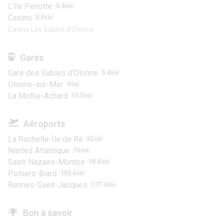
L'île Penotte
5.4
KM
Casino
5.9
KM
Casino Les Sables d'Olonne
Gares
Gare des Sables d'Olonne
5.4
KM
Olonne-sur-Mer
9
KM
La Mothe-Achard
15.5
KM
Aéroports
La Rochelle-Île de Ré
52
KM
Nantes Atlantique
76
KM
Saint-Nazaire-Montoir
98.8
KM
Poitiers-Biard
155.6
KM
Rennes-Saint-Jacques
177.4
KM
Bon à savoir