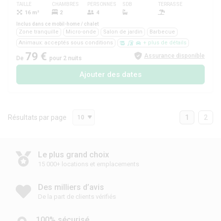
TAILLE
CHAMBRES
PERSONNES
SDB
TERRASSE
ANIMAUX
16 m²
2
4
Oui
Inclus dans ce mobil-home / chalet
Zone tranquille
Micro-onde
Salon de jardin
Barbecue
Animaux: acceptés sous conditions
+ plus de détails
79 €
Assurance disponible
De
pour 2 nuits
Ajouter des dates
Résultats par page
1
2
10
Le plus grand choix
15 000+ locations et emplacements
Des milliers d’avis
De la part de clients vérifiés
100% sécurisé