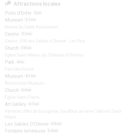
Attractions locales
Puits d'Enfer
2
KM
Museum
2.1
KM
Musée du Sable Association
Casino
3.2
KM
Casino JOA des Sables d'Olonne - Les Pins
Church
3.8
KM
Eglise Saint-Hilaire (du Château-d'Olonne)
Park
4
KM
Parc des Roses
Museum
4.1
KM
Automobile Museum
Church
4.4
KM
Église Saint-Pierre
Art Gallery
4.7
KM
Verreries d'Art de Bourgenay Souffleur de verre Talmont Saint
Hilaire
Les Sables D’Olonne
4.9
KM
Fontaine lumineuse
5.4
KM