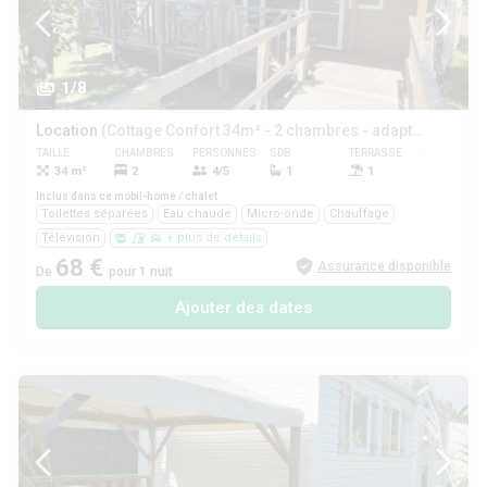
1/8
Location
(Cottage Confort 34m² - 2 chambres - adapté PMR + terrasse couverte + Draps inclus)
TAILLE
CHAMBRES
PERSONNES
SDB
TERRASSE
ANIMAUX
34 m²
2
4/5
1
1
Oui
Inclus dans ce mobil-home / chalet
Toilettes séparées
Eau chaude
Micro-onde
Chauffage
Télévision
+ plus de détails
68 €
Assurance disponible
De
pour 1 nuit
Ajouter des dates