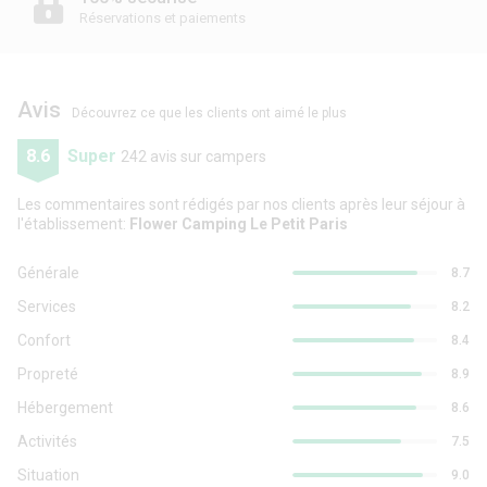
Réservations et paiements
Avis
Découvrez ce que les clients ont aimé le plus
8.6
Super
242 avis sur campers
Les commentaires sont rédigés par nos clients après leur séjour à
l'établissement:
Flower Camping Le Petit Paris
Générale
8.7
Services
8.2
Confort
8.4
Propreté
8.9
Hébergement
8.6
Activités
7.5
Situation
9.0