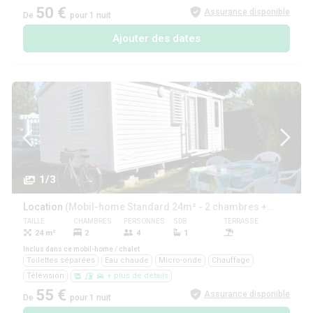
50 €
Assurance disponible
De
pour 1 nuit
Ajouter des dates
1/3
Location
(Mobil-home Standard 24m² - 2 chambres + TV)
TAILLE
CHAMBRES
PERSONNES
SDB
TERRASSE
ANIMAUX
24 m²
2
4
1
Oui
Inclus dans ce mobil-home / chalet
Toilettes séparées
Eau chaude
Micro-onde
Chauffage
Télévision
+ plus de détails
55 €
Assurance disponible
De
pour 1 nuit