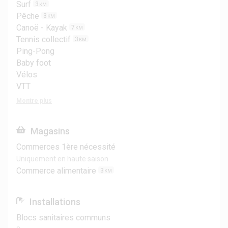
Surf
3
KM
Pêche
3
KM
Canoë - Kayak
7
KM
Tennis collectif
3
KM
Ping-Pong
Baby foot
Vélos
VTT
Montre plus
Magasins
Commerces 1ère nécessité
Uniquement en haute saison
Commerce alimentaire
3
KM
Installations
Blocs sanitaires communs