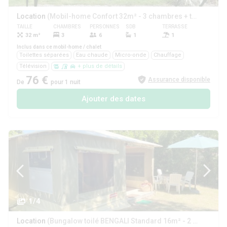
Location
(Mobil-home Confort 32m² - 3 chambres + terrasse couverte)
TAILLE
CHAMBRES
PERSONNES
SDB
TERRASSE
ANIMAUX
32 m²
3
6
1
1
Oui
Inclus dans ce mobil-home / chalet
Toilettes séparées
Eau chaude
Micro-onde
Chauffage
Télévision
+ plus de détails
76 €
Assurance disponible
De
pour 1 nuit
Ajouter des dates
1/4
Location
(Bungalow toilé BENGALI Standard 16m² - 2 chambres (sans sanitaires privatifs))