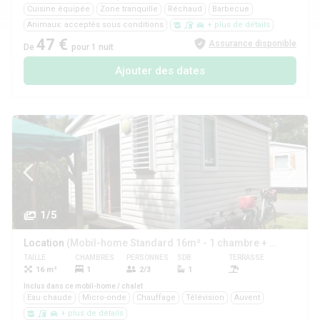
Cuisine équipée
Zone tranquille
Réchaud
Barbecue
Animaux: acceptés sous conditions
+ plus de détails
47 €
Assurance disponible
De
pour 1 nuit
Ajouter des dates
1/5
Location
(Mobil-home Standard 16m² - 1 chambre + TV)
TAILLE
CHAMBRES
PERSONNES
SDB
TERRASSE
ANIMAUX
16 m²
1
2/3
1
Oui
Inclus dans ce mobil-home / chalet
Eau chaude
Micro-onde
Chauffage
Télévision
Auvent
+ plus de détails