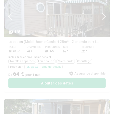
1/5
Location
(Mobil-home Confort 28m² - 2 chambres + terrasse couverte + TV)
TAILLE
CHAMBRES
PERSONNES
SDB
TERRASSE
ANIMAUX
28 m²
2
4/5
1
1
Oui
Inclus dans ce mobil-home / chalet
Toilettes séparées
Eau chaude
Micro-onde
Chauffage
Télévision
+ plus de détails
64 €
Assurance disponible
De
pour 1 nuit
Ajouter des dates