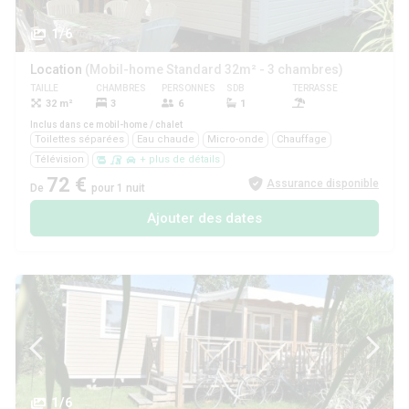
1/6
Location
(Mobil-home Standard 32m² - 3 chambres)
TAILLE
CHAMBRES
PERSONNES
SDB
TERRASSE
ANIMAUX
32 m²
3
6
1
Oui
Inclus dans ce mobil-home / chalet
Toilettes séparées
Eau chaude
Micro-onde
Chauffage
Télévision
+ plus de détails
72 €
Assurance disponible
De
pour 1 nuit
Ajouter des dates
1/6