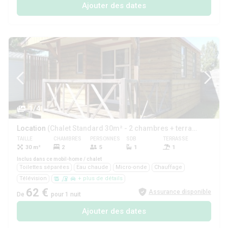
Ajouter des dates
1/4
Location
(Chalet Standard 30m² - 2 chambres + terrasse couverte + TV)
TAILLE
CHAMBRES
PERSONNES
SDB
TERRASSE
ANIMAUX
30 m²
2
5
1
1
Oui
Inclus dans ce mobil-home / chalet
Toilettes séparées
Eau chaude
Micro-onde
Chauffage
Télévision
+ plus de détails
62 €
Assurance disponible
De
pour 1 nuit
Ajouter des dates