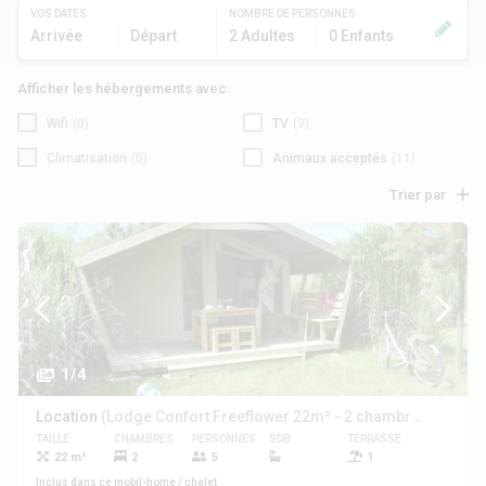
VOS DATES
NOMBRE DE PERSONNES
Arrivée
Départ
2 Adultes
0 Enfants
Afficher les hébergements avec:
Wifi
(0)
TV
(9)
Climatisation
(0)
Animaux acceptés
(11)
Trier par
1/4
Location
(Lodge Confort Freeflower 22m² - 2 chambres (sans salle de bain))
TAILLE
CHAMBRES
PERSONNES
SDB
TERRASSE
ANIMAUX
22 m²
2
5
1
Oui
Inclus dans ce mobil-home / chalet