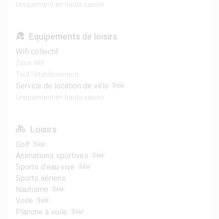
Uniquement en haute saison
Equipements de loisirs
Wifi collectif
Zone Wifi
Tout l'établissement
Service de location de vélo
3
KM
Uniquement en haute saison
Loisirs
Golf
5
KM
Animations sportives
3
KM
Sports d'eau vive
3
KM
Sports aériens
Nautisme
3
KM
Voile
3
KM
Planche à voile
3
KM