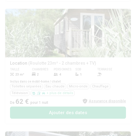
1/7
Location
(Roulotte 23m² - 2 chambres + TV)
TAILLE
CHAMBRES
PERSONNES
SDB
TERRASSE
ANIMAUX
23 m²
2
4
1
Oui
Inclus dans ce mobil-home / chalet
Toilettes séparées
Eau chaude
Micro-onde
Chauffage
Télévision
+ plus de détails
62 €
Assurance disponible
De
pour 1 nuit
Ajouter des dates