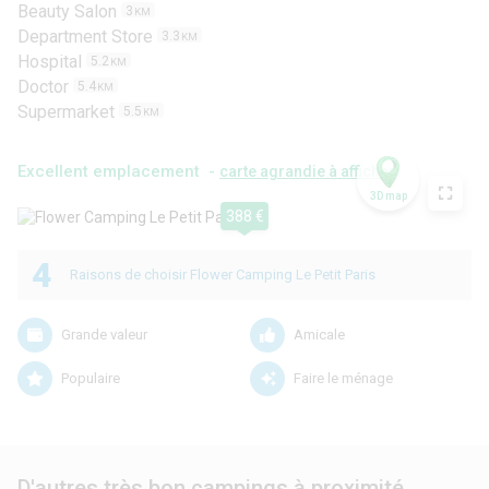
Beauty Salon
3
KM
Department Store
3.3
KM
Hospital
5.2
KM
Doctor
5.4
KM
Supermarket
5.5
KM
Excellent emplacement -
carte agrandie à afficher
3D map
388 €
4
Raisons de choisir Flower Camping Le Petit Paris
Grande valeur
Amicale
Populaire
Faire le ménage
D'autres très bon campings à proximité