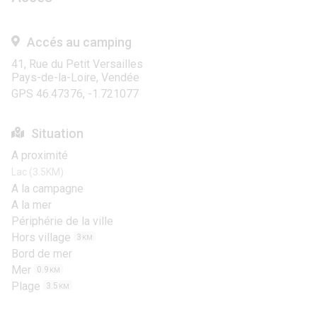
Accés au camping
41, Rue du Petit Versailles
Pays-de-la-Loire, Vendée
GPS 46.47376, -1.721077
Situation
A proximité
Lac (3.5KM)
A la campagne
A la mer
Périphérie de la ville
Hors village
3
KM
Bord de mer
Mer
0.9
KM
Plage
3.5
KM