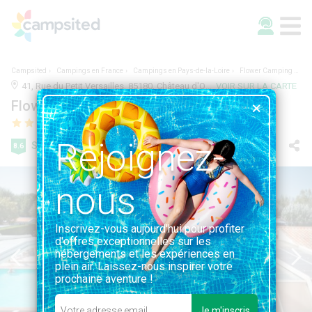
Campsited
Campings en France
Campings en Pays-de-la-Loire
Flower Camping Le Petit Paris
41, Rue du Petit Versailles, 85180, Château d'Olonne, France | 3.7KM DE CHÂTEAU D'OLONNE
VOIR SUR LA CARTE
Flower Camping Le Petit Paris
Rejoignez-
Super
8.6
242 avis
nous
Inscrivez-vous aujourd'hui pour profiter
d'offres exceptionnelles sur les
hébergements et les expériences en
plein air. Laissez-nous inspirer votre
prochaine aventure !
Je m'inscris