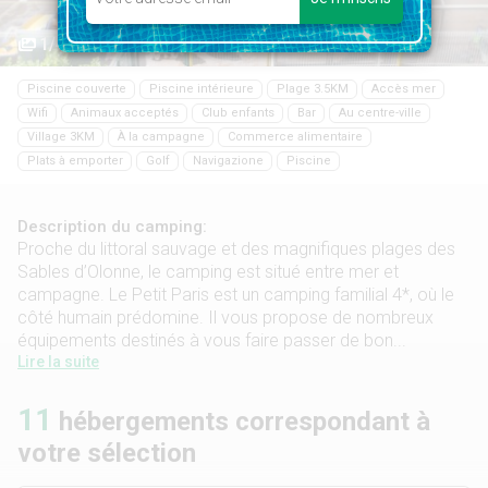
1/49
Piscine couverte
Piscine intérieure
Plage 3.5KM
Accès mer
Wifi
Animaux acceptés
Club enfants
Bar
Au centre-ville
Village 3KM
À la campagne
Commerce alimentaire
Plats à emporter
Golf
Navigazione
Piscine
Description du camping:
Proche du littoral sauvage et des magnifiques plages des
Sables d’Olonne, le camping est situé entre mer et
campagne. Le Petit Paris est un camping familial 4*, où le
côté humain prédomine. Il vous propose de nombreux
équipements destinés à vous faire passer de bon...
Lire la suite
11
hébergements correspondant à
votre sélection