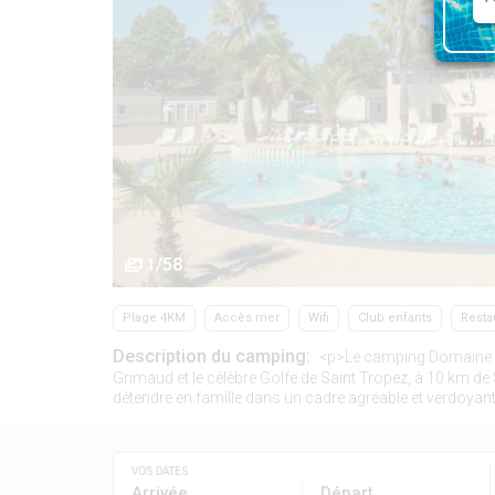
1/58
Plage 4KM
Accès mer
Wifi
Club enfants
Resta
Description du camping:
<p>Le camping Domaine du 
Grimaud et le célèbre Golfe de Saint Tropez, à 10 km de
détendre en famille dans un cadre agréable et verdoyan
VOS DATES
Arrivée
Départ