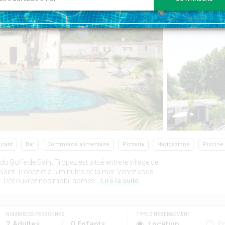
urant
Bar
Commerce alimentaire
Pizzeria
Navigazione
Piscine
Golfe de Saint Tropez est situé entre le village de
 Saint-Tropez et à 5 minutes de la mer. Venez vous
t. Découvrez nos mobil homes...
Lire la suite
NOMBRE DE PERSONNES
TYPE D’HÉBERGEMENT
2 Adultes
0 Enfants
Location
E