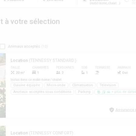
mobil-home, chalet...
Te
à votre sélection
Animaux acceptés
(10)
Location
(TENNESSY STANDARD.)
TAILLE
CHAMBRES
PERSONNES
SDB
TERRASSE
ANIMAUX
20 m²
1
2
1
Oui
Inclus dans ce mobil-home / chalet
Cuisine équipée
Micro-onde
Climatisation
Télévision
Animaux: acceptés sous conditions
Parking
+ plus de détai
Assurance d
Location
(TENNESSY CONFORT)