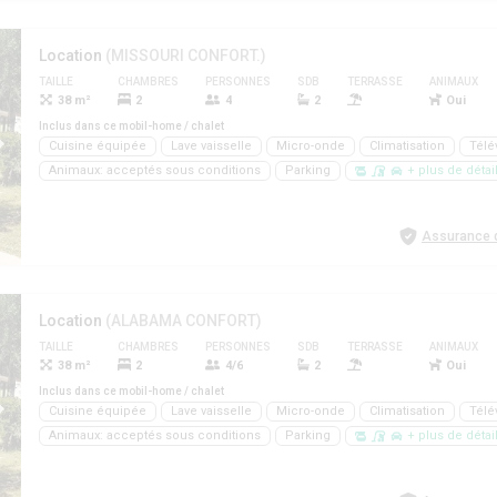
Location
(MISSOURI CONFORT.)
TAILLE
CHAMBRES
PERSONNES
SDB
TERRASSE
ANIMAUX
38 m²
2
4
2
Oui
Inclus dans ce mobil-home / chalet
Cuisine équipée
Lave vaisselle
Micro-onde
Climatisation
Télé
Animaux: acceptés sous conditions
Parking
+ plus de détai
Assurance d
Location
(ALABAMA CONFORT)
TAILLE
CHAMBRES
PERSONNES
SDB
TERRASSE
ANIMAUX
38 m²
2
4/6
2
Oui
Inclus dans ce mobil-home / chalet
Cuisine équipée
Lave vaisselle
Micro-onde
Climatisation
Télé
Animaux: acceptés sous conditions
Parking
+ plus de détai