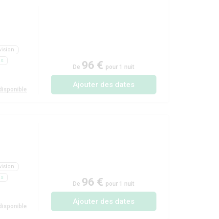
vision
ls
96 €
De
pour 1 nuit
Ajouter des dates
isponible
vision
ls
96 €
De
pour 1 nuit
Ajouter des dates
isponible