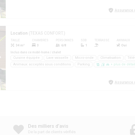
Assurance d
Location
(TEXAS CONFORT.)
TAILLE
CHAMBRES
PERSONNES
SDB
TERRASSE
ANIMAUX
34 m²
3
6/8
1
Oui
Inclus dans ce mobil-home / chalet
Cuisine équipée
Lave vaisselle
Micro-onde
Climatisation
Télé
Animaux: acceptés sous conditions
Parking
+ plus de détai
Assurance d
Des milliers d’avis
De la part de clients vérifiés