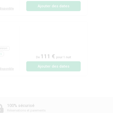
Ajouter des dates
isponible
vision
ls
111 €
De
pour 1 nuit
Ajouter des dates
isponible
100% sécurisé
Réservations et paiements