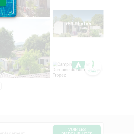
+53 Photos
3D map
VOIR LES
mplacement