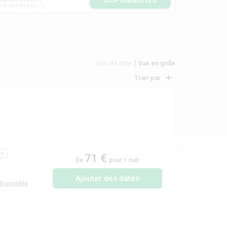
DISPONIBILITÉS
nte, camping car...
Vue de liste
Vue en grille
Trier par
ls
71 €
De
pour 1 nuit
Ajouter des dates
isponible