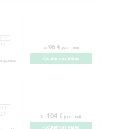
vision
ls
96 €
De
pour 1 nuit
Ajouter des dates
isponible
vision
ls
104 €
De
pour 1 nuit
Ajouter des dates