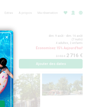
Extras
A propos
Ma réservation
dim. 9 août - dim. 16 août
(7 nuits)
4 adultes, 2 enfants
Économisez 15% Aujourd'hui!
2 716 €
3 193 €
Ajouter des dates