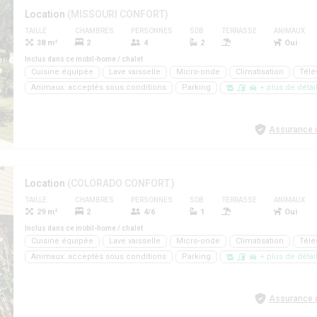
Location
(MISSOURI CONFORT)
TAILLE
CHAMBRES
PERSONNES
SDB
TERRASSE
ANIMAUX
38 m²
2
4
2
Oui
Inclus dans ce mobil-home / chalet
Cuisine équipée
Lave vaisselle
Micro-onde
Climatisation
Télé
Animaux: acceptés sous conditions
Parking
+ plus de détai
Assurance d
Location
(COLORADO CONFORT.)
TAILLE
CHAMBRES
PERSONNES
SDB
TERRASSE
ANIMAUX
29 m²
2
4/6
1
Oui
Inclus dans ce mobil-home / chalet
Cuisine équipée
Lave vaisselle
Micro-onde
Climatisation
Télé
Animaux: acceptés sous conditions
Parking
+ plus de détai
Assurance d