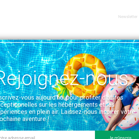
Newsletter
pes-Côte d'Azur
Camping Tikayan Domaine du Golfe de Saint Tropez
AR, PROVENCE-ALPES-CÔTE D'AZUR
VOIR SUR LA CARTE
Golfe de Saint Tropez
Rejoignez-nous
s et installations
Situation & Accès
scrivez-vous aujourd'hui pour profiter d'offres
ceptionnelles sur les hébergements et les
périences en plein air. Laissez-nous inspirer votre
ochaine aventure !
Je m'inscris