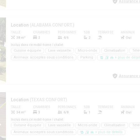
Assurance d
Location
(ALABAMA CONFORT.)
TAILLE
CHAMBRES
PERSONNES
SDB
TERRASSE
ANIMAUX
38 m²
2
4/6
2
Oui
Inclus dans ce mobil-home / chalet
Cuisine équipée
Lave vaisselle
Micro-onde
Climatisation
Télé
Animaux: acceptés sous conditions
Parking
+ plus de détai
Assurance d
Location
(TEXAS CONFORT)
TAILLE
CHAMBRES
PERSONNES
SDB
TERRASSE
ANIMAUX
34 m²
3
6/8
1
Oui
Inclus dans ce mobil-home / chalet
Cuisine équipée
Lave vaisselle
Micro-onde
Climatisation
Télé
Animaux: acceptés sous conditions
+ plus de détails