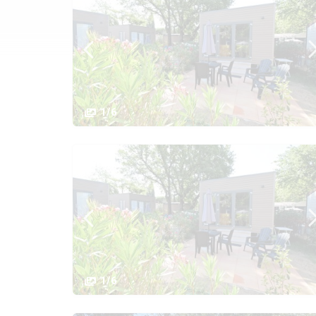
1/6
1/6