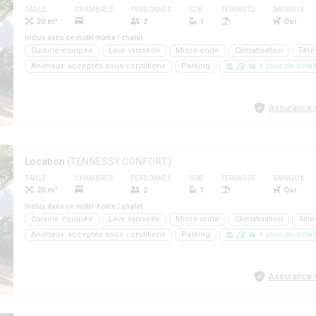
TAILLE
CHAMBRES
PERSONNES
SDB
TERRASSE
ANIMAUX
20 m²
2
1
Oui
Inclus dans ce mobil-home / chalet
Cuisine équipée
Lave vaisselle
Micro-onde
Climatisation
Télé
Animaux: acceptés sous conditions
Parking
+ plus de détai
Assurance d
Location
(TENNESSY CONFORT.)
TAILLE
CHAMBRES
PERSONNES
SDB
TERRASSE
ANIMAUX
20 m²
2
1
Oui
Inclus dans ce mobil-home / chalet
Cuisine équipée
Lave vaisselle
Micro-onde
Climatisation
Télé
Animaux: acceptés sous conditions
Parking
+ plus de détai
Assurance d