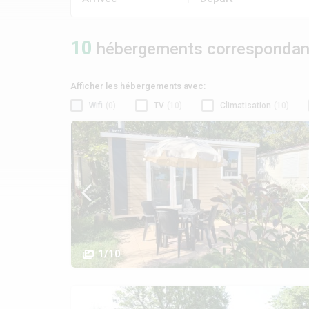
10
hébergements correspondant 
Afficher les hébergements avec:
Wifi
(0)
TV
(10)
Climatisation
(10)
1/10