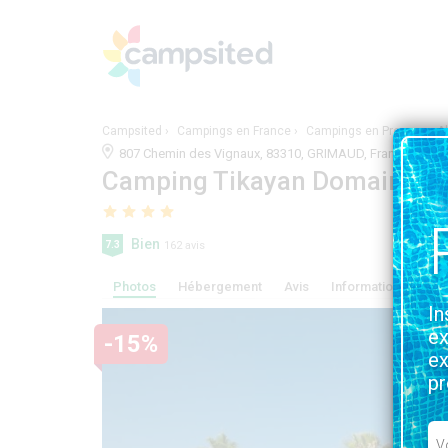
Campsited
Campings en France
Campings en Provence-Al
807 Chemin des Vignaux, 83310, GRIMAUD, France | V
Camping Tikayan Domaine du 
Bien
7.3
162 avis
Photos
Hébergement
Avis
Information, service
In
ex
-15%
ex
pr