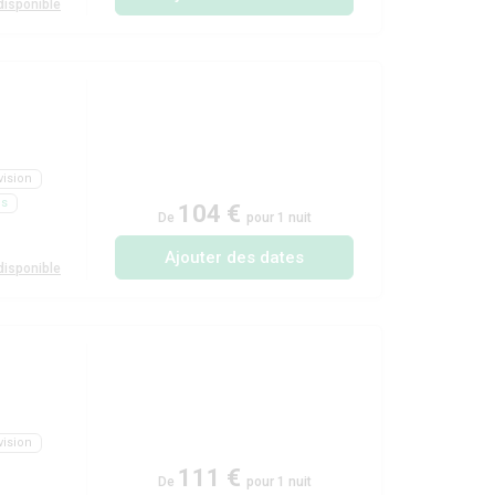
isponible
vision
ls
104 €
De
pour 1 nuit
Ajouter des dates
isponible
vision
111 €
De
pour 1 nuit