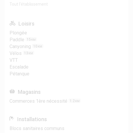
Tout l'établissement
Loisirs
Plongée
Paddle
15
KM
Canyoning
10
KM
Vélos
13
KM
VTT
Escalade
Pétanque
Magasins
Commerces 1ère nécessité
1.2
KM
Installations
Blocs sanitaires communs