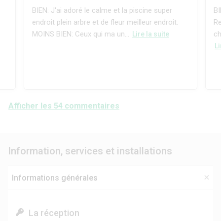
BIEN: J'ai adoré le calme et la piscine super
BI
endroit plein arbre et de fleur meilleur endroit.
Re
MOINS BIEN: Ceux qui ma un...
ch
Lire la suite
Li
Afficher les 54 commentaires
Information, services et installations
Informations générales
La réception