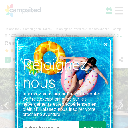
Campsited
Campings en France
Campings en Provence-Alpes-Côte d'Azur
Camping Les Cent Chênes
1205 route de Gattières, 06640, St Jeannet, France | MARITIME ALPS, PROVENCE-ALPES-CÔTE D'AZUR
VOIR SUR LA CARTE
Camping Les Cent Chênes
Rejoignez-
Fabuleuse
9
54 avis
nous
Inscrivez-vous aujourd'hui pour profiter
d'offres exceptionnelles sur les
hébergements et les expériences en
plein air. Laissez-nous inspirer votre
prochaine aventure !
Je m'inscris