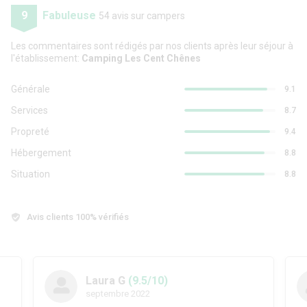
9
Fabuleuse
54 avis sur campers
Les commentaires sont rédigés par nos clients après leur séjour à
l'établissement:
Camping Les Cent Chênes
Générale
9.1
Services
8.7
Propreté
9.4
Hébergement
8.8
Situation
8.8
Avis clients 100% vérifiés
Laura G
(9.5/10)
septembre 2022