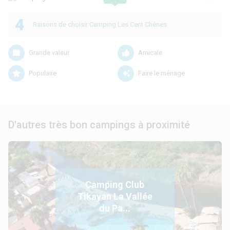
4
Raisons de choisir Camping Les Cent Chênes
Grande valeur
Amicale
Populaire
Faire le ménage
D'autres très bon campings à proximité
Camping Club
Tikayan La Vallée
du Pa...