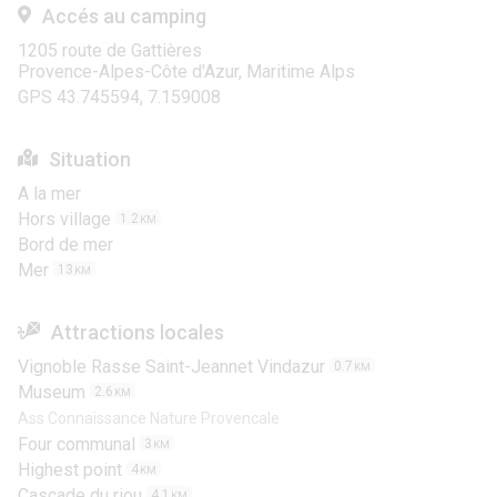
Accés au camping
1205 route de Gattières
Provence-Alpes-Côte d'Azur, Maritime Alps
GPS 43.745594, 7.159008
Situation
A la mer
Hors village
1.2
KM
Bord de mer
Mer
13
KM
Attractions locales
Vignoble Rasse Saint-Jeannet Vindazur
0.7
KM
Museum
2.6
KM
Ass Connaissance Nature Provencale
Four communal
3
KM
Highest point
4
KM
Cascade du riou
4.1
KM