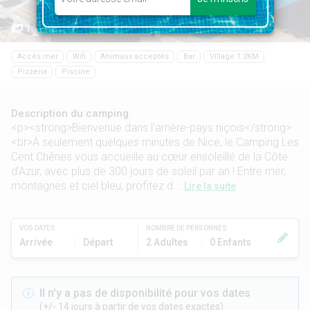
1/10
Accès mer
Wifi
Animaux acceptés
Bar
Village 1.2KM
Pizzeria
Piscine
Description du camping:
<p><strong>Bienvenue dans l’arrière-pays niçois</strong>
<br>À seulement quelques minutes de Nice, le Camping Les
Cent Chênes vous accueille au cœur ensoleillé de la Côte
d’Azur, avec plus de 300 jours de soleil par an ! Entre mer,
montagnes et ciel bleu, profitez d...
Lire la suite
VOS DATES
NOMBRE DE PERSONNES
Arrivée
Départ
2 Adultes
0 Enfants
Il n'y a pas de disponibilité pour vos dates
(+/- 14 jours à partir de vos dates exactes)