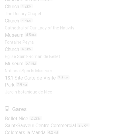
Church
4.2
KM
The Rosary Chapel
Church
4.4
KM
Cathedral of Our Lady of the Nativity
Museum
4.5
KM
Fontaine Peyra
Church
4.5
KM
Église Saint-Roman de Bellet
Museum
5.1
KM
National Sports Museum
1&1 Site Carte de Visite
7.8
KM
Park
7.9
KM
Jardin botanique de Nice
Gares
Bellet Nice
2.2
KM
Saint-Sauveur Centre Commercial
2.6
KM
Colomars la Manda
4.2
KM