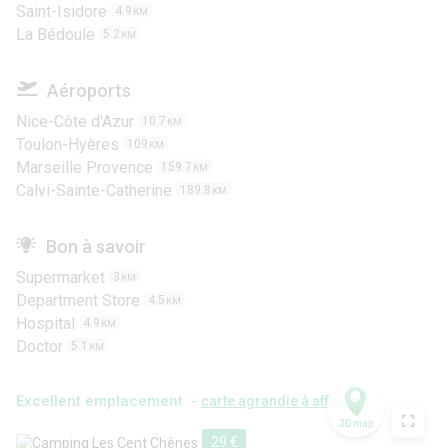
Saint-Isidore
4.9
KM
La Bédoule
5.2
KM
Aéroports
Nice-Côte d'Azur
10.7
KM
Toulon-Hyères
109
KM
Marseille Provence
159.7
KM
Calvi-Sainte-Catherine
189.8
KM
Bon à savoir
Supermarket
3
KM
Department Store
4.5
KM
Hospital
4.9
KM
Doctor
5.1
KM
Excellent emplacement -
carte agrandie à afficher
3D map
29 €