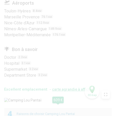
Aéroports
Toulon-Hyères
8.4
KM
Marseille Provence
76.1
KM
Nice-Côte d'Azur
112.9
KM
Nîmes-Arles-Camargue
149.9
KM
Montpellier-Méditerranée
176.1
KM
Bon à savoir
Doctor
2.3
KM
Hospital
3.1
KM
Supermarket
3.2
KM
Department Store
3.2
KM
Excellent emplacement -
carte agrandie à afficher
3D map
609 €
4
Raisons de choisir Camping Lou Pantaï