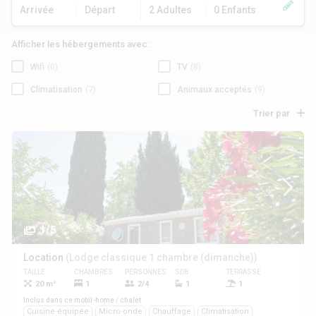
Arrivée
Départ
2 Adultes
0 Enfants
Afficher les hébergements avec:
Wifi
(0)
TV
(8)
Climatisation
(7)
Animaux acceptés
(9)
Trier par
1/5
Location
(Lodge classique 1 chambre (dimanche))
TAILLE
CHAMBRES
PERSONNES
SDB
TERRASSE
ANIMAUX
20 m²
1
2/4
1
1
Oui
Inclus dans ce mobil-home / chalet
Cuisine équipée
Micro-onde
Chauffage
Climatisation