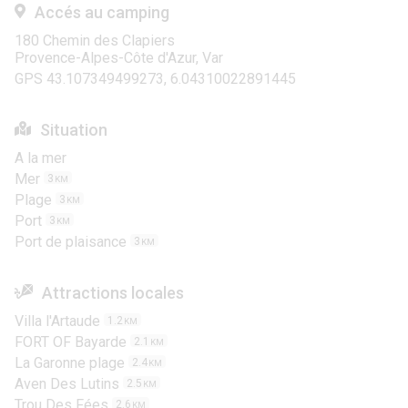
Accés au camping
180 Chemin des Clapiers
Provence-Alpes-Côte d'Azur, Var
GPS 43.107349499273, 6.04310022891445
Situation
A la mer
Mer
3
KM
Plage
3
KM
Port
3
KM
Port de plaisance
3
KM
Attractions locales
Villa l'Artaude
1.2
KM
FORT OF Bayarde
2.1
KM
La Garonne plage
2.4
KM
Aven Des Lutins
2.5
KM
Trou Des Fées
2.6
KM