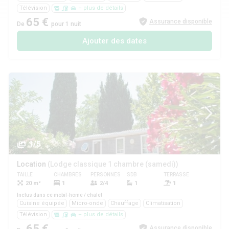
Télévision
+ plus de détails
65 €
Assurance disponible
De
pour 1 nuit
Ajouter des dates
1/5
Location
(Lodge classique 1 chambre (samedi))
TAILLE
CHAMBRES
PERSONNES
SDB
TERRASSE
ANIMAUX
20 m²
1
2/4
1
1
Oui
Inclus dans ce mobil-home / chalet
Cuisine équipée
Micro-onde
Chauffage
Climatisation
Télévision
+ plus de détails
65 €
Assurance disponible