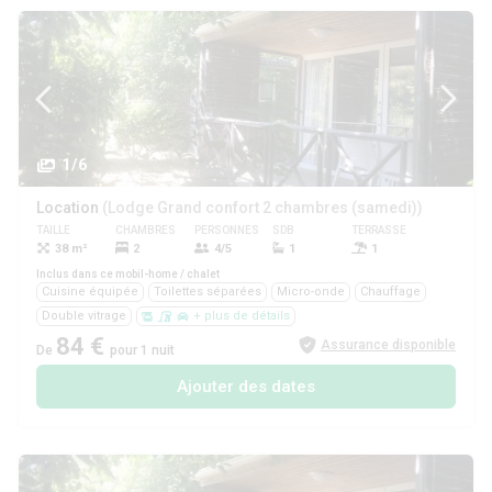
1/6
Location
(Lodge Grand confort 2 chambres (samedi))
TAILLE
CHAMBRES
PERSONNES
SDB
TERRASSE
ANIMAUX
38 m²
2
4/5
1
1
Oui
Inclus dans ce mobil-home / chalet
Cuisine équipée
Toilettes séparées
Micro-onde
Chauffage
Double vitrage
+ plus de détails
84 €
Assurance disponible
De
pour 1 nuit
Ajouter des dates