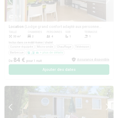
1/4
Location
(Lodge grand confort adapté aux personnes à mobilité réduite)
TAILLE
CHAMBRES
PERSONNES
SDB
TERRASSE
ANIMAUX
33 m²
2
4
1
1
Oui
Inclus dans ce mobil-home / chalet
Cuisine équipée
Micro-onde
Chauffage
Télévision
Barbecue
+ plus de détails
84 €
Assurance disponible
De
pour 1 nuit
Ajouter des dates