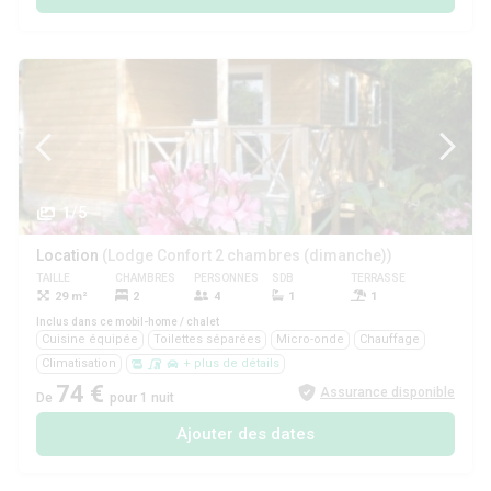
1/5
Location
(Lodge Confort 2 chambres (dimanche))
TAILLE
CHAMBRES
PERSONNES
SDB
TERRASSE
ANIMAUX
29 m²
2
4
1
1
Oui
Inclus dans ce mobil-home / chalet
Cuisine équipée
Toilettes séparées
Micro-onde
Chauffage
Climatisation
+ plus de détails
74 €
Assurance disponible
De
pour 1 nuit
Ajouter des dates