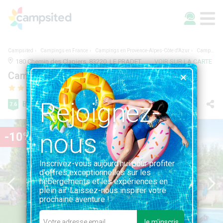
Campsited
Campings en France
Campings en Provence-Alpes-Côte d'Azur
Camping Lou Pantaï
180 Chemin des Clapiers, 83220, LE PRADET, France | 2.0KM DE LE PRADET
VOIR SUR LA CARTE
Camping Lou Pantaï
Rejoignez-
Bien
7.6
79 avis
nous
-10%
Inscrivez-vous aujourd'hui pour profiter
d'offres exceptionnelles sur les
hébergements et les expériences en
plein air. Laissez-nous inspirer votre
prochaine aventure !
Je m'inscris