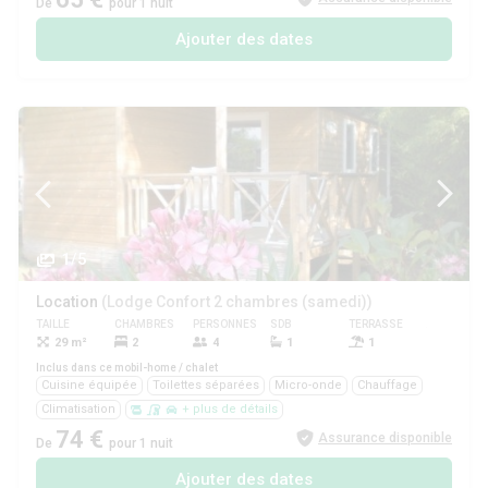
De
pour 1 nuit
Ajouter des dates
1/5
Location
(Lodge Confort 2 chambres (samedi))
TAILLE
CHAMBRES
PERSONNES
SDB
TERRASSE
ANIMAUX
29 m²
2
4
1
1
Oui
Inclus dans ce mobil-home / chalet
Cuisine équipée
Toilettes séparées
Micro-onde
Chauffage
Climatisation
+ plus de détails
74 €
Assurance disponible
De
pour 1 nuit
Ajouter des dates