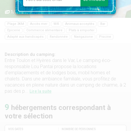
1/27
Plage 3KM
Accès mer
Wifi
Animaux acceptés
Bar
Epicerie
Commerce alimentaire
Plats à emporter
Adapté aux handicapés
Randonnée
Navigazione
Piscine
Description du camping:
Entre Toulon et Hyères dans le Var, Le camping éco-
responsable Lou Pantaï propose la locations
d'emplacements et de lodges bois, mobil homes et
chalets. Dans une ambiance familiale, vous profitez de
vacances en pleine nature dans un camping de charme, à 2
pas des p...
Lire la suite
9
hébergements correspondant à
votre sélection
VOS DATES
NOMBRE DE PERSONNES