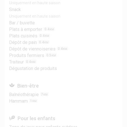
Uniquement en haute saison
Snack
Uniquement en haute saison
Bar / buvette
Plats à emporter
0.4
KM
Plats cuisinés
0.4
KM
Dépôt de pain
0.4
KM
Dépôt de viennoiseries
0.4
KM
Produits fermiers
0.5
KM
Traiteur
0.4
KM
Dégustation de produits
Bien-être
Balnéothérapie
7
KM
Hammam
1
KM
Pour les enfants