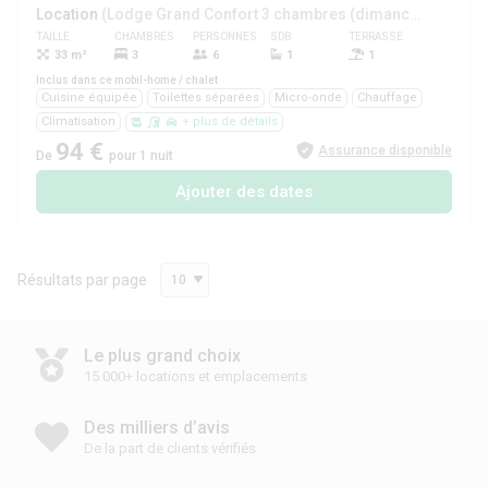
Location
(Lodge Grand Confort 3 chambres (dimanche))
TAILLE
CHAMBRES
PERSONNES
SDB
TERRASSE
ANIMAUX
33 m²
3
6
1
1
Oui
Inclus dans ce mobil-home / chalet
Cuisine équipée
Toilettes séparées
Micro-onde
Chauffage
Climatisation
+ plus de détails
94 €
Assurance disponible
De
pour 1 nuit
Ajouter des dates
Résultats par page
10
Le plus grand choix
15 000+ locations et emplacements
Des milliers d’avis
De la part de clients vérifiés