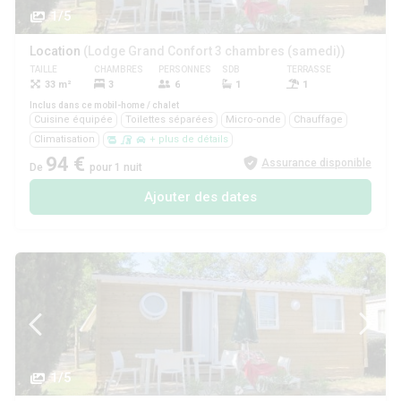
1/5
Location
(Lodge Grand Confort 3 chambres (samedi))
TAILLE
CHAMBRES
PERSONNES
SDB
TERRASSE
ANIMAUX
33 m²
3
6
1
1
Oui
Inclus dans ce mobil-home / chalet
Cuisine équipée
Toilettes séparées
Micro-onde
Chauffage
Climatisation
+ plus de détails
94 €
Assurance disponible
De
pour 1 nuit
Ajouter des dates
1/5