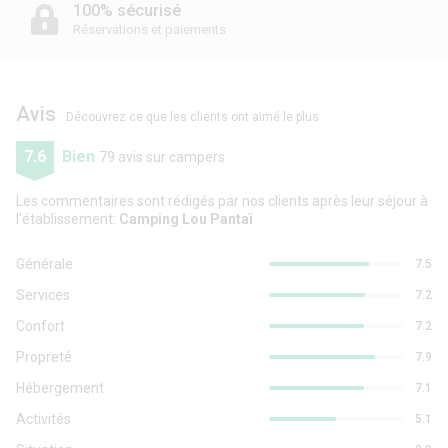
100% sécurisé
Réservations et paiements
Avis
Découvrez ce que les clients ont aimé le plus
7.6
Bien
79 avis sur campers
Les commentaires sont rédigés par nos clients après leur séjour à
l'établissement:
Camping Lou Pantaï
Générale
7.5
Services
7.2
Confort
7.2
Propreté
7.9
Hébergement
7.1
Activités
5.1