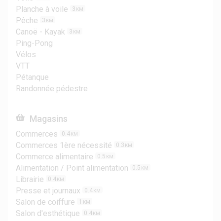
Planche à voile
3
KM
Pêche
3
KM
Canoë - Kayak
3
KM
Ping-Pong
Vélos
VTT
Pétanque
Randonnée pédestre
Magasins
Commerces
0.4
KM
Commerces 1ère nécessité
0.3
KM
Commerce alimentaire
0.5
KM
Alimentation / Point alimentation
0.5
KM
Librairie
0.4
KM
Presse et journaux
0.4
KM
Salon de coiffure
1
KM
Salon d'esthétique
0.4
KM