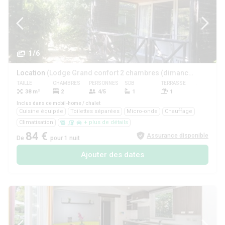
1/6
Location
(Lodge Grand confort 2 chambres (dimanche))
TAILLE
CHAMBRES
PERSONNES
SDB
TERRASSE
ANIMAUX
38 m²
2
4/5
1
1
Oui
Inclus dans ce mobil-home / chalet
Cuisine équipée
Toilettes séparées
Micro-onde
Chauffage
Climatisation
+ plus de détails
84 €
Assurance disponible
De
pour 1 nuit
Ajouter des dates