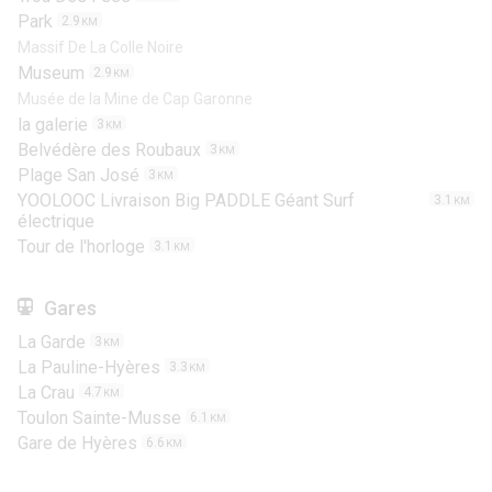
Park
2.9
KM
Massif De La Colle Noire
Museum
2.9
KM
Musée de la Mine de Cap Garonne
la galerie
3
KM
Belvédère des Roubaux
3
KM
Plage San José
3
KM
YOOLOOC Livraison Big PADDLE Géant Surf
3.1
KM
électrique
Tour de l'horloge
3.1
KM
Gares
La Garde
3
KM
La Pauline-Hyères
3.3
KM
La Crau
4.7
KM
Toulon Sainte-Musse
6.1
KM
Gare de Hyères
6.6
KM