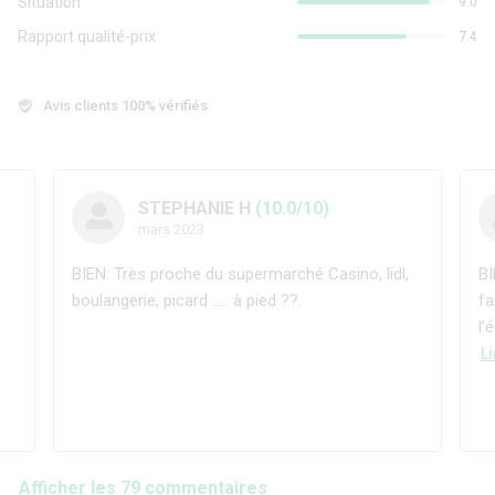
Situation
9.0
Rapport qualité-prix
7.4
Avis clients 100% vérifiés
STEPHANIE H
(10.0/10)
mars 2023
BIEN: Très proche du supermarché Casino, lidl,
BI
boulangerie, picard ..... à pied ??.
fa
l'
Li
Afficher les 79 commentaires