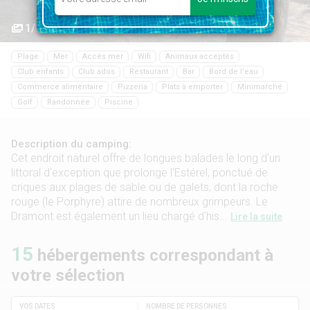
1/11
Plage
Mer
Accès mer
Wifi
Animaux acceptés
Club enfants
Club ados
Restaurant
Bar
Bord de l'eau
Commerce alimentaire
Pizzeria
Plats à emporter
Minimarché
Golf
Randonnée
Piscine
Description du camping:
Cet endroit naturel offre de longues balades le long d'un
littoral d'exception que prolonge l'Estérel, ponctué de
criques aux plages de sable ou de galets, dont la roche
rouge (le Porphyre) attire de nombreux grimpeurs. Le
Dramont est également un lieu chargé d'his...
Lire la suite
15
hébergements correspondant à
votre sélection
VOS DATES
NOMBRE DE PERSONNES