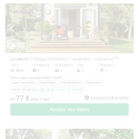
1/3
Location
(Cottage Belvédère 1 chambre - climatisé ****)
TAILLE
CHAMBRES
PERSONNES
SDB
TERRASSE
ANIMAUX
18 m²
1
2
1
1
Oui
Inclus dans ce mobil-home / chalet
Lave vaisselle
Chauffage
Climatisation
Télévision
Salon de jardin
+ plus de détails
77 €
Assurance disponible
De
pour 1 nuit
Ajouter des dates