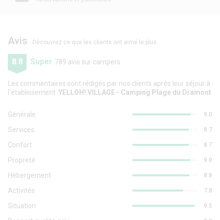
Avis
Découvrez ce que les clients ont aimé le plus
8.8
Super
789 avis sur campers
Les commentaires sont rédigés par nos clients après leur séjour à
l'établissement:
YELLOH! VILLAGE - Camping Plage du Dramont
Générale
9.0
Services
8.7
Confort
8.7
Propreté
9.0
Hébergement
8.8
Activités
7.8
Situation
9.5