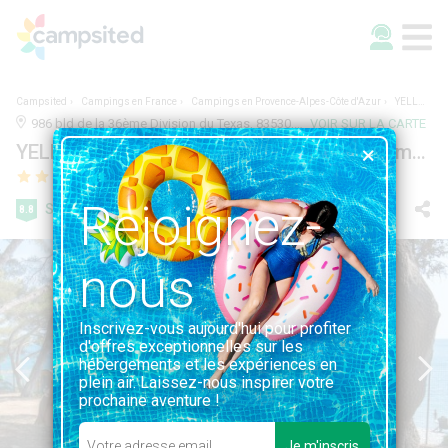
Campsited
Campings en France
Campings en Provence-Alpes-Côte d'Azur
YELLOH! VILLAGE - Camping Plage du Dramont
986 bld de la 36ème Division du Texas, 83530, Agay, France | VAR, PROVENCE-ALPES-CÔTE D'AZUR
VOIR SUR LA CARTE
YELLOH! VILLAGE - Camping Plage du Dramont
Rejoignez-
Super
8.8
789 avis
nous
Inscrivez-vous aujourd'hui pour profiter
d'offres exceptionnelles sur les
hébergements et les expériences en
plein air. Laissez-nous inspirer votre
prochaine aventure !
Je m'inscris