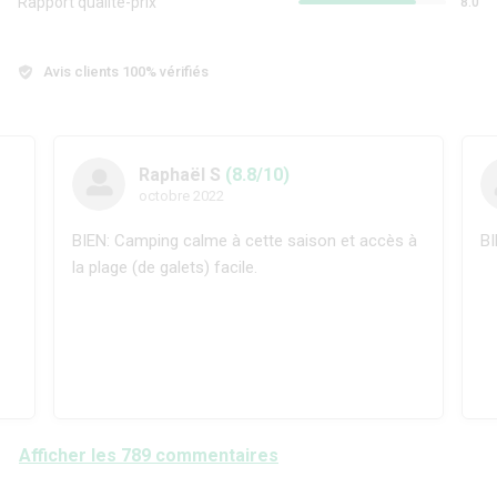
Rapport qualité-prix
8.0
Avis clients 100% vérifiés
Raphaël S
(8.8/10)
octobre 2022
BIEN: Camping calme à cette saison et accès à
BI
la plage (de galets) facile.
Afficher les 789 commentaires