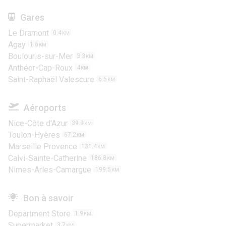
Gares
Le Dramont
0.4
KM
Agay
1.6
KM
Boulouris-sur-Mer
3.3
KM
Anthéor-Cap-Roux
4
KM
Saint-Raphaël Valescure
6.5
KM
Aéroports
Nice-Côte d'Azur
39.9
KM
Toulon-Hyères
67.2
KM
Marseille Provence
131.4
KM
Calvi-Sainte-Catherine
186.8
KM
Nîmes-Arles-Camargue
199.5
KM
Bon à savoir
Department Store
1.9
KM
Supermarket
3.7
KM