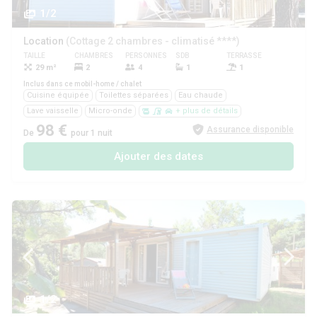
1/2
Location
(Cottage 2 chambres - climatisé ****)
TAILLE
CHAMBRES
PERSONNES
SDB
TERRASSE
ANIMAUX
29 m²
2
4
1
1
Oui
Inclus dans ce mobil-home / chalet
Cuisine équipée
Toilettes séparées
Eau chaude
Lave vaisselle
Micro-onde
+ plus de détails
98 €
Assurance disponible
De
pour 1 nuit
Ajouter des dates
1/2