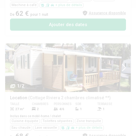
Machine à café
+ plus de détails
62 €
Assurance disponible
De
pour 1 nuit
Ajouter des dates
1/2
Location
(Cottage Riviera 2 chambres climatisé **)
TAILLE
CHAMBRES
PERSONNES
SDB
TERRASSE
ANIMAUX
27 m²
2
4/6
1
1
Oui
Inclus dans ce mobil-home / chalet
Cuisine équipée
Toilettes séparées
Zone tranquille
Eau chaude
Lave vaisselle
+ plus de détails
Assurance disponible