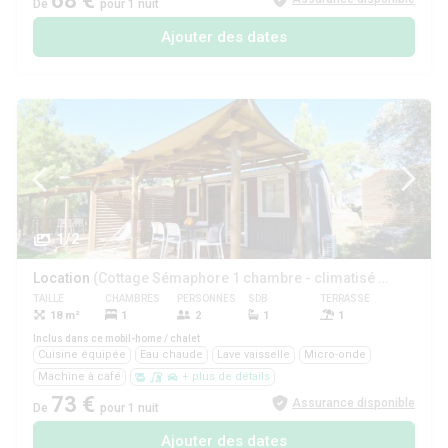
68 €
De
pour 1 nuit
Ajouter des dates
1/2
Location
(Cottage Sémaphore 1 chambre - climatisé ****)
TAILLE
CHAMBRES
PERSONNES
SDB
TERRASSE
ANIMAUX
18 m²
1
2
1
1
Oui
Inclus dans ce mobil-home / chalet
Cuisine équipée
Eau chaude
Lave vaisselle
Micro-onde
Machine à café
+ plus de détails
73 €
Assurance disponible
De
pour 1 nuit
Ajouter des dates