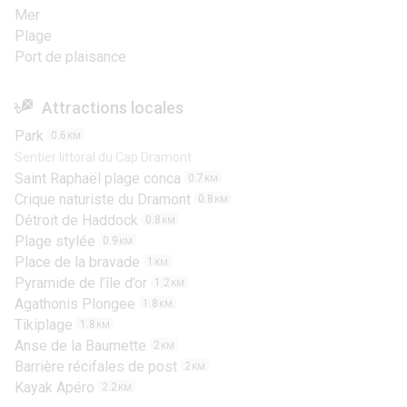
Mer
Plage
Port de plaisance
Attractions locales
Park
0.6
KM
Sentier littoral du Cap Dramont
Saint Raphaël plage conca
0.7
KM
Crique naturiste du Dramont
0.8
KM
Détroit de Haddock
0.8
KM
Plage stylée
0.9
KM
Place de la bravade
1
KM
Pyramide de l’île d’or
1.2
KM
Agathonis Plongee
1.8
KM
Tikiplage
1.8
KM
Anse de la Baumette
2
KM
Barrière récifales de post
2
KM
Kayak Apéro
2.2
KM