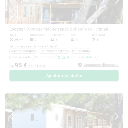
1/3
Location
(Cottage Méditerranée 2 chambres - climatisé ****)
TAILLE
CHAMBRES
PERSONNES
SDB
TERRASSE
ANIMAUX
29 m²
2
4
1
1
Oui
Inclus dans ce mobil-home / chalet
Cuisine équipée
Toilettes séparées
Eau chaude
Lave vaisselle
Micro-onde
+ plus de détails
95 €
Assurance disponible
De
pour 1 nuit
Ajouter des dates