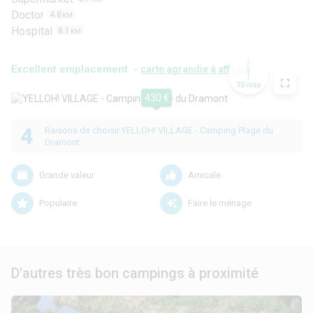
Doctor
4.8
KM
Hospital
8.1
KM
Excellent emplacement -
carte agrandie à afficher
3D map
430 €
4
Raisons de choisir YELLOH! VILLAGE - Camping Plage du
Dramont
Grande valeur
Amicale
Populaire
Faire le ménage
D'autres très bon campings à proximité