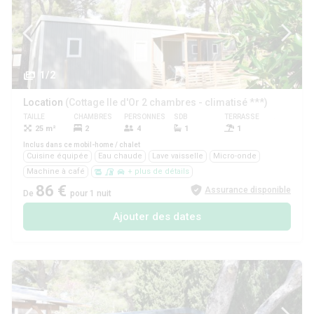
1/2
Location
(Cottage Ile d'Or 2 chambres - climatisé ***)
TAILLE
CHAMBRES
PERSONNES
SDB
TERRASSE
ANIMAUX
25 m²
2
4
1
1
Oui
Inclus dans ce mobil-home / chalet
Cuisine équipée
Eau chaude
Lave vaisselle
Micro-onde
Machine à café
+ plus de détails
86 €
Assurance disponible
De
pour 1 nuit
Ajouter des dates