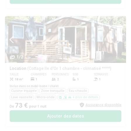
1/2
Location
(Cottage Ile d'Or 1 chambre - climatisé ****)
TAILLE
CHAMBRES
PERSONNES
SDB
TERRASSE
ANIMAUX
18 m²
1
2
1
1
Oui
Inclus dans ce mobil-home / chalet
Cuisine équipée
Zone tranquille
Eau chaude
Lave vaisselle
Micro-onde
+ plus de détails
73 €
Assurance disponible
De
pour 1 nuit
Ajouter des dates