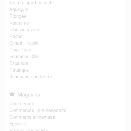
Tournoi sport collectif
Aquagym
Plongée
Nautisme
Planche à voile
Pêche
Canoë - Kayak
Ping-Pong
Equitation
2
KM
Escalade
Pétanque
Randonnée pédestre
Magasins
Commerces
Commerces 1ère nécessité
Commerce alimentaire
Epicerie
Presse et journaux