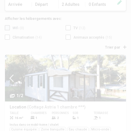
Arrivée
Départ
2 Adultes
0 Enfants
Afficher les hébergements avec:
Wifi
(0)
TV
(12)
Climatisation
(14)
Animaux acceptés
(15)
Trier par
1/2
Location
(Cottage Astria 1 chambre ***)
TAILLE
CHAMBRES
PERSONNES
SDB
TERRASSE
ANIMAUX
16 m²
1
2
1
1
Oui
Inclus dans ce mobil-home / chalet
Cuisine équipée
Zone tranquille
Eau chaude
Micro-onde