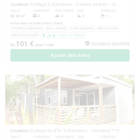
Location
(Cottage 2 chambres - 2 salles de bain - climatisé ****)
TAILLE
CHAMBRES
PERSONNES
SDB
TERRASSE
ANIMAUX
33 m²
2
4
2
1
Oui
Inclus dans ce mobil-home / chalet
Toilettes séparées
Eau chaude
Lave vaisselle
Micro-onde
Machine à café
+ plus de détails
101 €
Assurance disponible
De
pour 1 nuit
Ajouter des dates
1/2
Location
(Cottage Ile d'Or 3 chambres - climatisé ***)
TAILLE
CHAMBRES
PERSONNES
SDB
TERRASSE
ANIMAUX