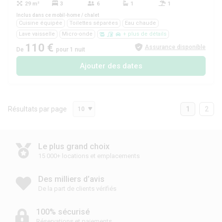
29 m²
3
6
1
1
Oui
Inclus dans ce mobil-home / chalet
Cuisine équipée
Toilettes séparées
Eau chaude
Lave vaisselle
Micro-onde
+ plus de détails
110 €
Assurance disponible
De
pour 1 nuit
Ajouter des dates
Résultats par page
1
2
10
Le plus grand choix
15 000+ locations et emplacements
Des milliers d’avis
De la part de clients vérifiés
100% sécurisé
Réservations et paiements