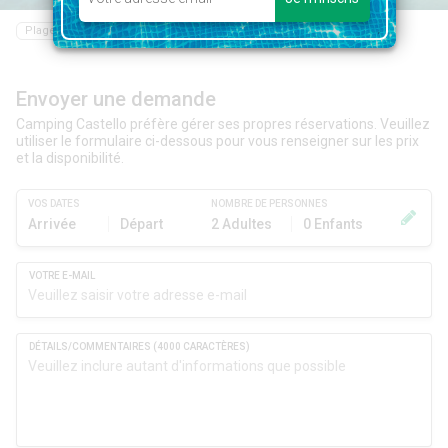
Plage
Restaurant
Bar
Envoyer une demande
Camping Castello préfère gérer ses propres réservations. Veuillez
utiliser le formulaire ci-dessous pour vous renseigner sur les prix
et la disponibilité.
VOS DATES
NOMBRE DE PERSONNES
Arrivée
Départ
2 Adultes
0 Enfants