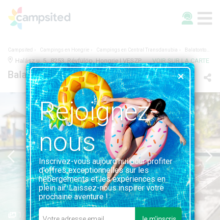
Campsited
Campings en Hongrie
Campings en Central Transdanubia
Balatontourist Camping Napfény
Halász u. 5., 8253, Révfülöp, Hongrie | VESZPRÉM, CENTRAL TRANSDANUBIA
VOIR SUR LA CARTE
Balatontourist Camping Napfény
Rejoignez-
nous
Inscrivez-vous aujourd'hui pour profiter
d'offres exceptionnelles sur les
hébergements et les expériences en
plein air. Laissez-nous inspirer votre
prochaine aventure !
1/5
Je m'inscris