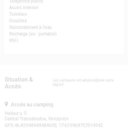
Téléphone public
Accès Internet
Toilettes
Douches
Raccordement à l'eau
Recharge (ex : portable)
WiFi
Situation &
Les campeurs ont adoré explorer cette
région!
Accès
Accés au camping
Halász u. 5.
Central Transdanubia, Veszprém
GPS 46.82948449484605, 17.639969757014942