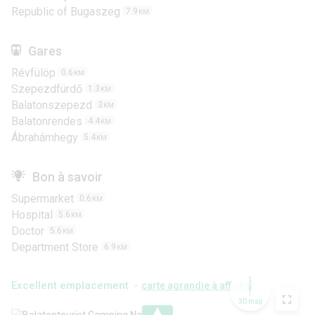
Republic of Bugaszeg
7.9
KM
Gares
Révfülöp
0.6
KM
Szepezdfürdő
1.3
KM
Balatonszepezd
3
KM
Balatonrendes
4.4
KM
Ábrahámhegy
5.4
KM
Bon à savoir
Supermarket
0.6
KM
Hospital
5.6
KM
Doctor
5.6
KM
Department Store
6.9
KM
Excellent emplacement -
carte agrandie à afficher
3D map
.