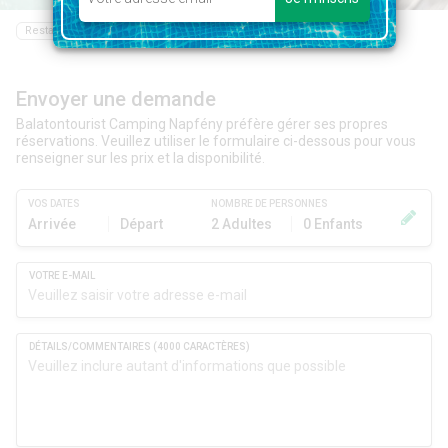
Restaurant
Bar
Epicerie
Navigazione
Envoyer une demande
Balatontourist Camping Napfény préfère gérer ses propres
réservations. Veuillez utiliser le formulaire ci-dessous pour vous
renseigner sur les prix et la disponibilité.
VOS DATES
NOMBRE DE PERSONNES
Arrivée
Départ
2 Adultes
0 Enfants