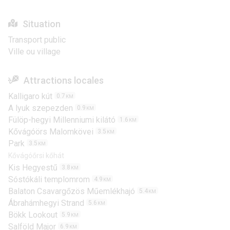
Situation
Transport public
Ville ou village
Attractions locales
Kalligaro kút
0.7
KM
A lyuk szepezden
0.9
KM
Fülöp-hegyi Millenniumi kilátó
1.6
KM
Kővágóörs Malomkövei
3.5
KM
Park
3.5
KM
Kővágóőrsi kőhát
Kis Hegyestű
3.8
KM
Sóstókáli templomrom
4.9
KM
Balaton Csavargőzös Műemlékhajó
5.4
KM
Ábrahámhegyi Strand
5.6
KM
Bökk Lookout
5.9
KM
Salföld Major
6.9
KM