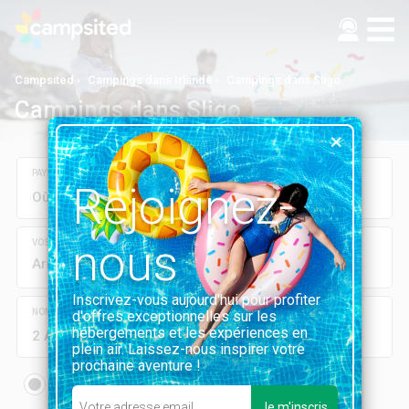
Campsited
Campings dans Irlande
Campings dans Sligo
Campings dans Sligo
PAYS, RÉGION, DÉPARTEMENT, VILLE OU CAMPING
Rejoignez-
nous
VOS DATES
Arrivée
Départ
Inscrivez-vous aujourd'hui pour profiter
NOMBRE DE PERSONNES
d'offres exceptionnelles sur les
hébergements et les expériences en
2 Adultes
0 Enfants
plein air. Laissez-nous inspirer votre
prochaine aventure !
Location
Emplacement
mobil-home, chalet...
Tente, camping car...
Je m'inscris