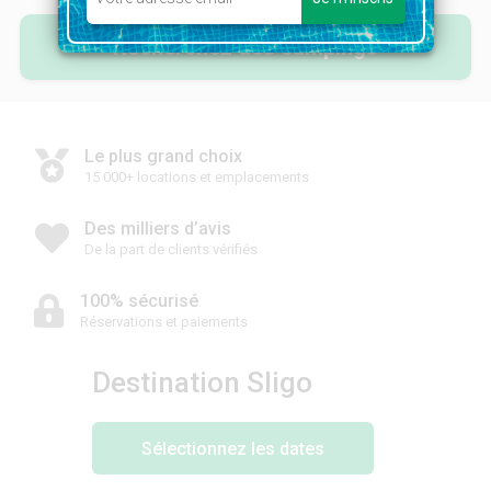
Recherchez des campings
Le plus grand choix
15 000+ locations et emplacements
Des milliers d’avis
De la part de clients vérifiés
100% sécurisé
Réservations et paiements
Destination Sligo
Sélectionnez les dates